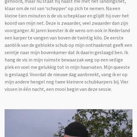
gehoord, maar nu staat hij naast me met het landingsnet,
klaar om de rol van ‘schepper’ op zich te nemen. Na een
kleine tien minuten is de vis schepklaar en glijdt hij over het
koord van mijn net. Deze is zwaarder, veel zwaarder dan zijn
voorganger. Al jaren koester ik de wens om ook in Nederland
een karper te vangen van boven de twintig kilo. De eerste
aanblik van de geblokte schub op mijn onthaakmat geeft een
seintje naar mijn bovenkamer dat ik daarin geslaagd ben. Ik
hang de vis in mijn ruimste bewaarzak weg op een veilige
plek en voel me gelukkig tot in mijn haarvaten. Mijn queeste
is geslaagd. Voordat de nieuwe dag aanbreekt, vang ik er op
mijn andere hengel nog twee kleinere schubkarpers bij. Vier
vissen in één nacht, een mooi begin van deze sessie.