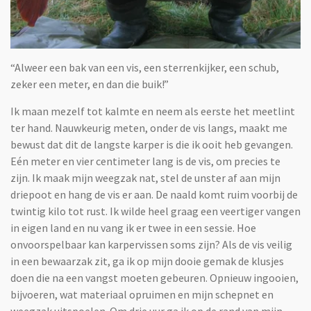
“Alweer een bak van een vis, een sterrenkijker, een schub,
zeker een meter, en dan die buik!”
Ik maan mezelf tot kalmte en neem als eerste het meetlint
ter hand. Nauwkeurig meten, onder de vis langs, maakt me
bewust dat dit de langste karper is die ik ooit heb gevangen.
Eén meter en vier centimeter lang is de vis, om precies te
zijn. Ik maak mijn weegzak nat, stel de unster af aan mijn
driepoot en hang de vis er aan. De naald komt ruim voorbij de
twintig kilo tot rust. Ik wilde heel graag een veertiger vangen
in eigen land en nu vang ik er twee in een sessie. Hoe
onvoorspelbaar kan karpervissen soms zijn? Als de vis veilig
in een bewaarzak zit, ga ik op mijn dooie gemak de klusjes
doen die na een vangst moeten gebeuren. Opnieuw ingooien,
bijvoeren, wat materiaal opruimen en mijn schepnet en