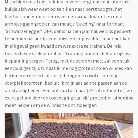
Misschien dat al die training er voor zorgt dat mijn afgezakt
buikje zich weer weet op te tillen naar borsthoogte, het
bierfust onder mijn riem weer een sixpack wordt en mijn
armpjes gaan groeien van maatje ‘pudding’ naar formaat
‘Schwarzenegger’. Oké, dat is na tien jaar nauwelijks gesport
te hebben natuurlijk een ‘mission impossible’, maar het kan
in elk geval geen kwaad om wat extra te trainen. De reis
tussen beide stekken zal bij stroming immers behoorlijk wat
inspanning vergen. Terug, met de stroom mee, zal een stuk
eenvoudiger zijn. Omdat ik me nog grote scholen windes kan
herinneren die zich als uitgehongerde coyotes op mijn
voerplek stortten, besluit ik mijn aas aan te passen aan de
omstandigheden. Een bol van formaat (24-28 millimeter) en
extra gehard door de toevoeging van vijf procent ei-albumine
moet helpen om de windes te ontmoedigen.