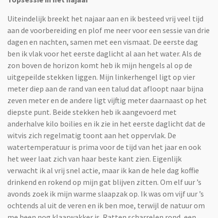
Uiteindelijk breekt het najaar aan en ik besteed vrij veel tijd
aan de voorbereiding en plof me neer voor een sessie van drie
dagen en nachten, samen met een vismaat. De eerste dag
ben ik vlak voor het eerste daglicht al aan het water. Als de
zon boven de horizon komt heb ik mijn hengels al op de
uitgepeilde stekken liggen. Mijn linkerhengel ligt op vier
meter diep aan de rand van een talud dat afloopt naar bijna
zeven meter en de andere ligt vijftig meter daarnaast op het
diepste punt. Beide stekken heb ik aangevoerd met
anderhalve kilo boilies en ik zie in het eerste daglicht dat de
witvis zich regelmatig toont aan het oppervlak. De
watertemperatuur is prima voor de tijd van het jaar en ook
het weer laat zich van haar beste kant zien. Eigenlijk
verwacht ik al vrij snel actie, maar ik kan de hele dag koffie
drinkend en rokend op mijn gat blijven zitten. Om elf uur ’s
avonds zoek ik mijn warme slaapzak op. Ik was om vijf uur ’s
ochtends al uit de veren en ik ben moe, terwijl de natuur om
me heen nog klaarwakker is. Ratten scharrelen rond, een