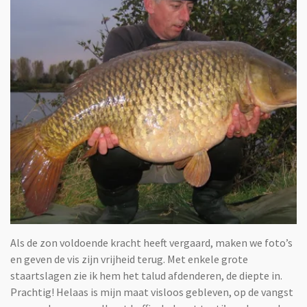
Als de zon voldoende kracht heeft vergaard, maken we foto’s
en geven de vis zijn vrijheid terug. Met enkele grote
staartslagen zie ik hem het talud afdenderen, de diepte in.
Prachtig! Helaas is mijn maat visloos gebleven, op de vangst