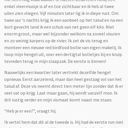
enkel vleermuisje is af en toe zichtbaar en ik heb al twee
uilen zien vliegen. Vijf minuten later lig ik in diepe rust. Om
twee uur ‘s nachts krijg ik een aanbeet op het talud en na een
kort gevecht land ik een schub van net geen elf kilo. Niet
enorm groot, maar wel bijzonder welkom na zoveel visuren
en zo weinig karpers op de rivier. Ik zet de vis terug en
monteer een nieuwe red birdfood boilie van eigen makelij. Ik
loop mijn hengel uit, voer een dertigtal bolletjes bij en kruip
tevreden terug in mijn slaapzak. De eerste is binnen!
Nauwelijks een kwartier later vertrekt dezelfde hengel
opnieuw. Eerst aarzelend, maar dan heel gestaag vol van het
talud af. Deze vis neemt direct tien meter lijn zonder dat ik er
veel vat op krijg. Laat maar gaan, hij wordt vanzelf moe. Ik
dril rustig verder en mijn vismaat komt naast me staan.
“Heb je er een?”, vraagt hij.
Ik vertel hem dat dit al de tweede is. Hij had de eerste run niet