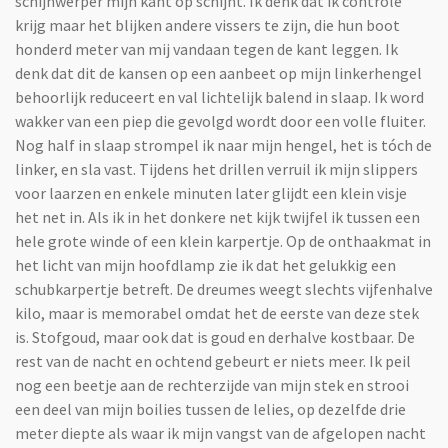
schijnwerper mijn kant op schijnt. Ik denk dat ik controle
krijg maar het blijken andere vissers te zijn, die hun boot
honderd meter van mij vandaan tegen de kant leggen. Ik
denk dat dit de kansen op een aanbeet op mijn linkerhengel
behoorlijk reduceert en val lichtelijk balend in slaap. Ik word
wakker van een piep die gevolgd wordt door een volle fluiter.
Nog half in slaap strompel ik naar mijn hengel, het is tóch de
linker, en sla vast. Tijdens het drillen verruil ik mijn slippers
voor laarzen en enkele minuten later glijdt een klein visje
het net in. Als ik in het donkere net kijk twijfel ik tussen een
hele grote winde of een klein karpertje. Op de onthaakmat in
het licht van mijn hoofdlamp zie ik dat het gelukkig een
schubkarpertje betreft. De dreumes weegt slechts vijfenhalve
kilo, maar is memorabel omdat het de eerste van deze stek
is. Stofgoud, maar ook dat is goud en derhalve kostbaar.
De
rest van de nacht en ochtend gebeurt er niets meer. Ik peil
nog een beetje aan de rechterzijde van mijn stek en strooi
een deel van mijn boilies tussen de lelies, op dezelfde drie
meter diepte als waar ik mijn vangst van de afgelopen nacht