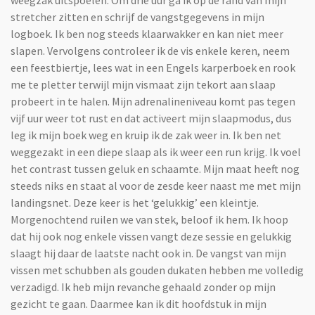
weegzak uitspoelen. Om drie uur ga ik op de rand van mijn
stretcher zitten en schrijf de vangstgegevens in mijn
logboek. Ik ben nog steeds klaarwakker en kan niet meer
slapen. Vervolgens controleer ik de vis enkele keren, neem
een feestbiertje, lees wat in een Engels karperboek en rook
me te pletter terwijl mijn vismaat zijn tekort aan slaap
probeert in te halen. Mijn adrenalineniveau komt pas tegen
vijf uur weer tot rust en dat activeert mijn slaapmodus, dus
leg ik mijn boek weg en kruip ik de zak weer in. Ik ben net
weggezakt in een diepe slaap als ik weer een run krijg. Ik voel
het contrast tussen geluk en schaamte. Mijn maat heeft nog
steeds niks en staat al voor de zesde keer naast me met mijn
landingsnet. Deze keer is het ‘gelukkig’ een kleintje.
Morgenochtend ruilen we van stek, beloof ik hem. Ik hoop
dat hij ook nog enkele vissen vangt deze sessie en gelukkig
slaagt hij daar de laatste nacht ook in. De vangst van mijn
vissen met schubben als gouden dukaten hebben me volledig
verzadigd. Ik heb mijn revanche gehaald zonder op mijn
gezicht te gaan. Daarmee kan ik dit hoofdstuk in mijn