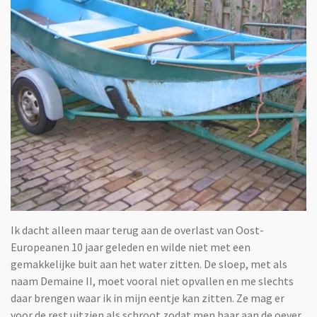
Ik dacht alleen maar terug aan de overlast van Oost-
Europeanen 10 jaar geleden en wilde niet met een
gemakkelijke buit aan het water zitten. De sloep, met als
naam Demaine II, moet vooral niet opvallen en me slechts
daar brengen waar ik in mijn eentje kan zitten. Ze mag er
voor de rest uitzien als schroot zodat men haar aan de oever