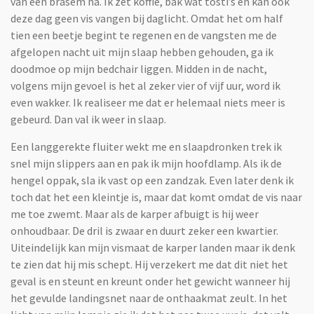
van een brasem na. Ik zet koffie, bak wat tosti’s en kan ook
deze dag geen vis vangen bij daglicht. Omdat het om half
tien een beetje begint te regenen en de vangsten me de
afgelopen nacht uit mijn slaap hebben gehouden, ga ik
doodmoe op mijn bedchair liggen. Midden in de nacht,
volgens mijn gevoel is het al zeker vier of vijf uur, word ik
even wakker. Ik realiseer me dat er helemaal niets meer is
gebeurd. Dan val ik weer in slaap.
Een langgerekte fluiter wekt me en slaapdronken trek ik
snel mijn slippers aan en pak ik mijn hoofdlamp. Als ik de
hengel oppak, sla ik vast op een zandzak. Even later denk ik
toch dat het een kleintje is, maar dat komt omdat de vis naar
me toe zwemt. Maar als de karper afbuigt is hij weer
onhoudbaar. De dril is zwaar en duurt zeker een kwartier.
Uiteindelijk kan mijn vismaat de karper landen maar ik denk
te zien dat hij mis schept. Hij verzekert me dat dit niet het
geval is en steunt en kreunt onder het gewicht wanneer hij
het gevulde landingsnet naar de onthaakmat zeult. In het