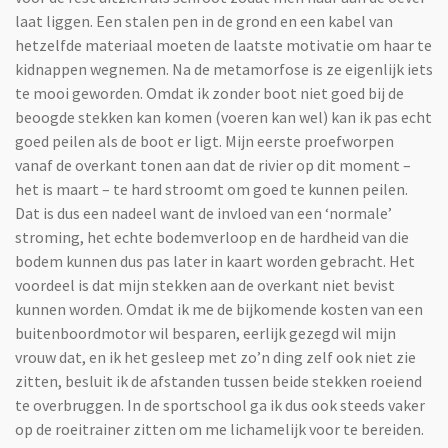
laat liggen. Een stalen pen in de grond en een kabel van
hetzelfde materiaal moeten de laatste motivatie om haar te
kidnappen wegnemen. Na de metamorfose is ze eigenlijk iets
te mooi geworden. Omdat ik zonder boot niet goed bij de
beoogde stekken kan komen (voeren kan wel) kan ik pas echt
goed peilen als de boot er ligt. Mijn eerste proefworpen
vanaf de overkant tonen aan dat de rivier op dit moment –
het is maart – te hard stroomt om goed te kunnen peilen.
Dat is dus een nadeel want de invloed van een ‘normale’
stroming, het echte bodemverloop en de hardheid van die
bodem kunnen dus pas later in kaart worden gebracht. Het
voordeel is dat mijn stekken aan de overkant niet bevist
kunnen worden. Omdat ik me de bijkomende kosten van een
buitenboordmotor wil besparen, eerlijk gezegd wil mijn
vrouw dat, en ik het gesleep met zo’n ding zelf ook niet zie
zitten, besluit ik de afstanden tussen beide stekken roeiend
te overbruggen. In de sportschool ga ik dus ook steeds vaker
op de roeitrainer zitten om me lichamelijk voor te bereiden.