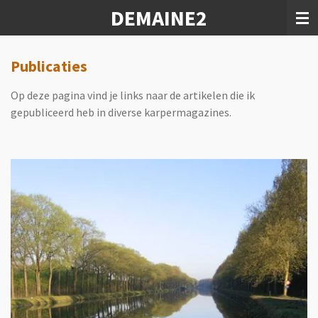
DEMAINE2
Ga
direct
naar
de
Publicaties
hoofdinhoud
Op deze pagina vind je links naar de artikelen die ik
gepubliceerd heb in diverse karpermagazines.