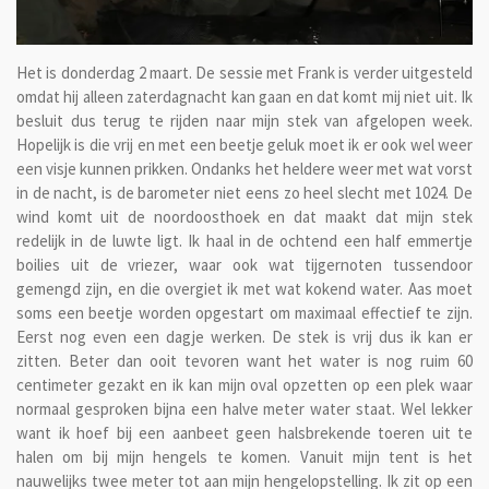
Het is donderdag 2 maart. De sessie met Frank is verder uitgesteld
omdat hij alleen zaterdagnacht kan gaan en dat komt mij niet uit. Ik
besluit dus terug te rijden naar mijn stek van afgelopen week.
Hopelijk is die vrij en met een beetje geluk moet ik er ook wel weer
een visje kunnen prikken. Ondanks het heldere weer met wat vorst
in de nacht, is de barometer niet eens zo heel slecht met 1024. De
wind komt uit de noordoosthoek en dat maakt dat mijn stek
redelijk in de luwte ligt. Ik haal in de ochtend een half emmertje
boilies uit de vriezer, waar ook wat tijgernoten tussendoor
gemengd zijn, en die overgiet ik met wat kokend water. Aas moet
soms een beetje worden opgestart om maximaal effectief te zijn.
Eerst nog even een dagje werken. De stek is vrij dus ik kan er
zitten. Beter dan ooit tevoren want het water is nog ruim 60
centimeter gezakt en ik kan mijn oval opzetten op een plek waar
normaal gesproken bijna een halve meter water staat. Wel lekker
want ik hoef bij een aanbeet geen halsbrekende toeren uit te
halen om bij mijn hengels te komen. Vanuit mijn tent is het
nauwelijks twee meter tot aan mijn hengelopstelling. Ik zit op een