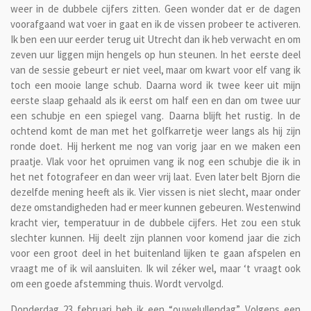
weer in de dubbele cijfers zitten. Geen wonder dat er de dagen
voorafgaand wat voer in gaat en ik de vissen probeer te activeren.
Ik ben een uur eerder terug uit Utrecht dan ik heb verwacht en om
zeven uur liggen mijn hengels op hun steunen. In het eerste deel
van de sessie gebeurt er niet veel, maar om kwart voor elf vang ik
toch een mooie lange schub. Daarna word ik twee keer uit mijn
eerste slaap gehaald als ik eerst om half een en dan om twee uur
een schubje en een spiegel vang. Daarna blijft het rustig. In de
ochtend komt de man met het golfkarretje weer langs als hij zijn
ronde doet. Hij herkent me nog van vorig jaar en we maken een
praatje. Vlak voor het opruimen vang ik nog een schubje die ik in
het net fotografeer en dan weer vrij laat. Even later belt Bjorn die
dezelfde mening heeft als ik. Vier vissen is niet slecht, maar onder
deze omstandigheden had er meer kunnen gebeuren. Westenwind
kracht vier, temperatuur in de dubbele cijfers. Het zou een stuk
slechter kunnen. Hij deelt zijn plannen voor komend jaar die zich
voor een groot deel in het buitenland lijken te gaan afspelen en
vraagt me of ik wil aansluiten. Ik wil zéker wel, maar ‘t vraagt ook
om een goede afstemming thuis. Wordt vervolgd.
Donderdag 23 februari heb ik een “ouwelullendag”. Volgens een