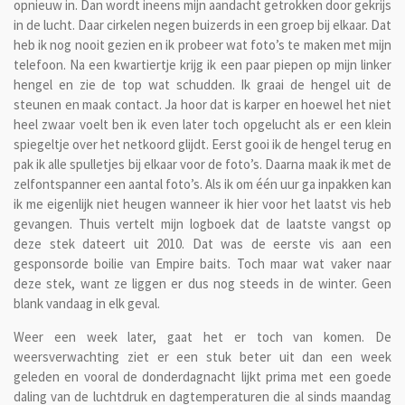
opnieuw in. Dan wordt ineens mijn aandacht getrokken door gekrijs
in de lucht. Daar cirkelen negen buizerds in een groep bij elkaar. Dat
heb ik nog nooit gezien en ik probeer wat foto’s te maken met mijn
telefoon. Na een kwartiertje krijg ik een paar piepen op mijn linker
hengel en zie de top wat schudden. Ik graai de hengel uit de
steunen en maak contact. Ja hoor dat is karper en hoewel het niet
heel zwaar voelt ben ik even later toch opgelucht als er een klein
spiegeltje over het netkoord glijdt. Eerst gooi ik de hengel terug en
pak ik alle spulletjes bij elkaar voor de foto’s. Daarna maak ik met de
zelfontspanner een aantal foto’s. Als ik om één uur ga inpakken kan
ik me eigenlijk niet heugen wanneer ik hier voor het laatst vis heb
gevangen. Thuis vertelt mijn logboek dat de laatste vangst op
deze stek dateert uit 2010. Dat was de eerste vis aan een
gesponsorde boilie van Empire baits. Toch maar wat vaker naar
deze stek, want ze liggen er dus nog steeds in de winter. Geen
blank vandaag in elk geval.
Weer een week later, gaat het er toch van komen. De
weersverwachting ziet er een stuk beter uit dan een week
geleden en vooral de donderdagnacht lijkt prima met een goede
daling van de luchtdruk en dagtemperaturen die al sinds maandag