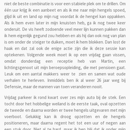
niet de beste combinatie is voor een stabiele plek om te drillen. Om
één uur krijg ik een aanbeet en als ik me naar mijn hengels spoed,
glijd ik uit en land op mijn rug voordat ik de hengel kan oppakken.
Als ik hem even later in mijn knuisten heb, ga ik nog twee keer
onderuit. De vis heeft zodoende veel meer lijn kunnen pakken dan
ik hem eigenlijk gegund zou hebben en als hij dan ook nog van plan
is om onder de steiger te duiken, moet ik hem blokken. Dan lost de
haak en dat zal ook de enige actie zijn die ik deze sessie kan
optekenen. Volgende week moet ik op een vrijdag gaan vissen,
omdat donderdag een receptie heb van Martin, een
lichtingsgenoot uit mijn beroepsopleiding, die met pensioen gaat.
Leuk om een aantal makkers weer te zien en samen wat oude
verhalen te herleven. Inmiddels ben ik al weer 26 jaar weg bij
Defensie, maar de mannen van toen veranderen nooit.
Vrijdag parkeer ik rond kwart over zes mijn auto bij de stek. Een
tocht door het hobbelige weiland is de eerste taak, oval opzetten
de tweede en daarna worden er twee hengels uitgevaren met mijn
voerboot. Gelukkig kan ik droog opzetten en de hengels
positioneren, maar daarna regent het tot een uur of negen aan
een stuk door. Niet al te hard, maar ik ben blij dat ik onder mijn