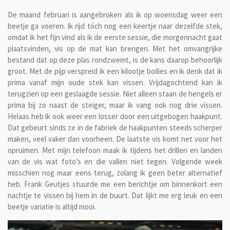
De maand februari is aangebroken als ik op woensdag weer een
beetje ga voeren. Ik rijd tóch nog een keertje naar dezelfde stek,
omdat ik het fijn vind als ik de eerste sessie, die morgennacht gaat
plaatsvinden, vis op de mat kan brengen. Met het omvangrijke
bestand dat op deze plas rondzwemt, is de kans daarop behoorlijk
groot. Met de pijp verspreid ik een kilootje boilies en ik denk dat ik
prima vanaf mijn oude stek kan vissen. Vrijdagochtend kan ik
terugzien op een geslaagde sessie. Niet alleen staan de hengels er
prima bij zo naast de steiger, maar ik vang ook nog drie vissen.
Helaas heb ik ook weer een losser door een uitgebogen haakpunt.
Dat gebeurt sinds ze in de fabriek de haakpunten steeds scherper
maken, veel vaker dan voorheen. De laatste vis komt net voor het
opruimen. Met mijn telefoon maak ik tijdens het drillen en landen
van de vis wat foto’s en die vallen niet tegen. Volgende week
misschien nog maar eens terug, zolang ik geen beter alternatief
heb. Frank Geutjes stuurde me een berichtje om binnenkort een
nachtje te vissen bij hem in de buurt. Dat lijkt me erg leuk en een
beetje variatie is altijd mooi.