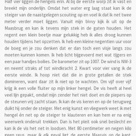
Half vier liggen de hengels erin. Al bij de eerste worp zit ik vast en
breekt mijn onderlijn. Omdat het water erg laag staat kan ik de
steiger van de naastgelegen scouting op en voel ik dat ik net twee
meter verder moet liggen. Vanuit mijn bivvy kijk ik uit op de
Maasbrug en kan ik tevens mijn stek in de gaten houden. Het
regent een klein beetje maar gelukkig heb ik alles droog kunnen
houden tijdens het opzetten. Ik heb een kleine negentien uur voor
de boeg en je zou denken dat er dan toch een visje langs zou
moeten kunnen komen. Ik heb licht bijgevoerd met wat tijgers en
een paar handjes boilies. De barometer zit op 1007. De wind is NW-3
en neemt straks af tot windkracht 2. Kwart voor vier vang ik de
eerste winde. Ik hoop niet dat die in grote getallen de stek
domineren, want daar zit ik niet op te wachten. Om vijf over vijf
krijg ik een volle fluiter op mijn linker hengel. De vis heeft al heel
veel lijn gepakt, omdat mijn zender het niet doet en de piepers op
de steunen vrij zacht staan. Ik kan de vis keren en op de terugweg
duikt hij onder de steiger. Met enig kunst en vliegwerk weet ik met
hengel én net op de steiger te klauteren en kan hem er na enig
weerwerk onderuit trekken. Dan is het pleit ook snel beslecht en
kan ik de vis het net in loodsen. Met 80 centimeter en negen kilo
geen reus, maar ik elk geval ligt de eerste Maasvis op de kant.