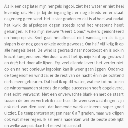
Als ik een dag later mijn hengels ingooi, ziet het water er niet heel
levendig uit. Het ijs bij de ingang ligt er nog steeds en er staat
nagenoeg geen wind. Het is vier graden en dat is al heel wat nadat
het kwik de afgelopen dagen steeds rond het vriespunt heeft
gehangen. Ik heb mijn nieuwe “Geert Ooms” wakers gemonteerd
en hoop op vis. Snel gaat het allemaal niet vandaag en als ik ga
slapen is er nog geen enkele actie geweest. Om half vijf krijg ik op
alle hengels beet. De wind is gedraaid naar noordoost en is ook in
kracht toegenomen. Hierdoor wordt het ijs mijn kant op gestuwd
en drijft het door alle lijnen. Erg veel ellende levert het verder niet
op en na het opnieuw ingooien kan ik weer gaan liggen. Ondanks
de toegenomen wind zal er de rest van de nacht én in de ochtend
niets meer gebeuren. Dát had ik op dit water, wat me tot nu toe in
de wintermaanden steeds de nodige successen heeft opgeleverd,
niet echt verwacht. Met een onverwachte blank en met de staart
tussen de benen vertrek ik naar huis. De weersverwachtingen zijn
ook niet van dien aard, dat komende week er ineens super goed
uitziet. De temperaturen stijgen naar 6 a 7 graden, maar we krijgen
ook wat meer regen. Ik zal eens nadenken wat de beste stek lijkt
en welke aanpak daar het meest bij aansluit.