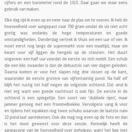
cijfers en een barometer rond de 1015. Daar gaan we maar eens
gebruik van maken.
Elke dag rijd ik even op en neer naar de plas om te voeren. Ik heb de
hoeveelheid voer aangepast naar 700 gram omdat de vis niet echt
gretig was ondanks de hoge temperaturen en goede
omstandigheden. Donderdag vertrek ik thuis om een uur of vier. Ik
moet eerst nog langs de supermarkt voor een maaltijd, maar om
kwart voor vijf liggen de hengels op de steunen. Het duurt
ongeveer een half uur voordat de eerste vis zich meldt. Een schub
die een kilo zwaarder is dan de debuutvis van vier dagen geleden.
Daarna komen er voor het slapen nóg drie vissen op de kant,
waaronder de eerste grotere van vijfentwintig pond. Na half elf
blijft het rustig tot half negen de volgende ochtend. Dat vind ik
niet erg want een goede nachtrust is ook fijn. De eerste in de
ochtend is een spiegeltje. Een soort van ‘dubbele rijen’, maar
jammer genoeg met een frommelbekkie. Vervolgens vang ik voor
en tijdens het inpakken nog twee schubs waarvan de laatste ruim
22 pond laat aantekenen. Ook die mag nog even op de foto en dan
is het mooi geweest voor deze sessie. Kennelijk heeft de
aanpassing van de hoeveelheid voer geholpen, want het liep met