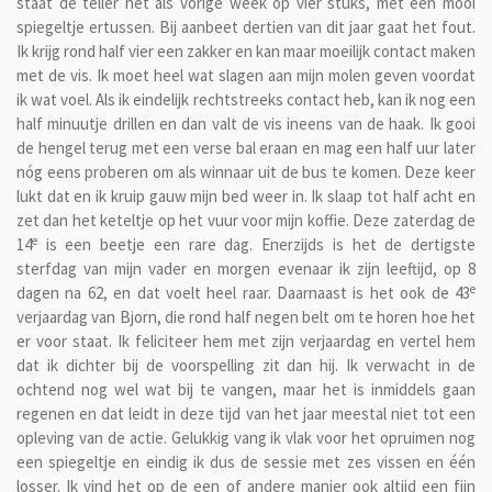
staat de teller net als vorige week op vier stuks, met een mooi
spiegeltje ertussen. Bij aanbeet dertien van dit jaar gaat het fout.
Ik krijg rond half vier een zakker en kan maar moeilijk contact maken
met de vis. Ik moet heel wat slagen aan mijn molen geven voordat
ik wat voel. Als ik eindelijk rechtstreeks contact heb, kan ik nog een
half minuutje drillen en dan valt de vis ineens van de haak. Ik gooi
de hengel terug met een verse bal eraan en mag een half uur later
nóg eens proberen om als winnaar uit de bus te komen. Deze keer
lukt dat en ik kruip gauw mijn bed weer in. Ik slaap tot half acht en
zet dan het keteltje op het vuur voor mijn koffie. Deze zaterdag de
e
14
is een beetje een rare dag. Enerzijds is het de dertigste
sterfdag van mijn vader en morgen evenaar ik zijn leeftijd, op 8
e
dagen na 62, en dat voelt heel raar. Daarnaast is het ook de 43
verjaardag van Bjorn, die rond half negen belt om te horen hoe het
er voor staat. Ik feliciteer hem met zijn verjaardag en vertel hem
dat ik dichter bij de voorspelling zit dan hij. Ik verwacht in de
ochtend nog wel wat bij te vangen, maar het is inmiddels gaan
regenen en dat leidt in deze tijd van het jaar meestal niet tot een
opleving van de actie. Gelukkig vang ik vlak voor het opruimen nog
een spiegeltje en eindig ik dus de sessie met zes vissen en één
losser. Ik vind het op de een of andere manier ook altijd een fijn