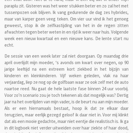
paraplu zit. Gisteren was het weer stukken beter en zo zal het met
tussenpozen ook blijven. Ik vang gedurende de dag zes hybrides,
maar van karper geen veeg teken. Om vier uur vind ik het genoeg
geweest, stop ik de zelfkastijding van het in de regen zitten
afwachten tegen beter weten in en rijd ik weer naar huis. Volgende
week een nieuw kwartaal en een nieuwe kans. De lente start nu
echt.
De sessie van een week later zal niet doorgaan. Op maandag drie
april overlijdt mijn moeder, ‘s avonds om kwart over negen, op 90
jarige leeftijd na een extreem kort ziekbed in het bijzijn van
kinderen en kleinkinderen. Vijf weken geleden, vlak na haar
verjaardag, liep ze nog op de golfbaan waar ze ook zelf met de auto
naartoe reed. Nu gaat de hele laatste fase binnen 24 uur voorbij.
Voor zo’n scenario zou je toch tekenen als dat mogelijk was? Dertig
jaar na het overlijden van mijn vader, is de beurt nu aan mijn moeder.
Als er een hiernamaals bestaat, hoop ik dat ze elkaar daar
terugzien, maar eerlijk gezegd geloof ik daar niet in. Voor mij klinkt
dat als een mooie gedachte, maar niet eentje die realistisch is. Ik ga
in dit logboek niet verder uitweiden over haar ziekte of haar dood,