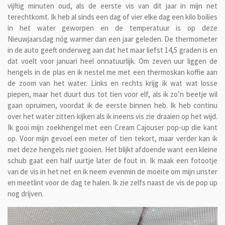
vijftig minuten oud, als de eerste vis van dit jaar in mijn net
terechtkomt. Ik heb al sinds een dag of vier elke dag een kilo boilies
in het water geworpen en de temperatuur is op deze
Nieuwjaarsdag nóg warmer dan een jaar geleden. De thermometer
in de auto geeft onderweg aan dat het maar liefst 14,5 graden is en
dat voelt voor januari heel onnatuurlijk. Om zeven uur liggen de
hengels in de plas en ik nestel me met een thermoskan koffie aan
de zoom van het water. Links en rechts krijg ik wat wat losse
piepen, maar het duurt dus tot tien voor elf, als ik zo’n beetje wil
gaan opruimen, voordat ik de eerste binnen heb. Ik heb continu
over het water zitten kijken als ik ineens vis zie draaien op het wijd.
Ik gooi mijn zoekhengel met een Cream Cajouser pop-up die kant
op. Voor mijn gevoel een meter of tien tekort, maar verder kan ik
met deze hengels niet gooien. Het blijkt afdoende want een kleine
schub gaat een half uurtje later de fout in. Ik maak een fotootje
van de vis in het net en ik neem evenmin de moeite om mijn unster
en meetlint voor de dag te halen. Ik zie zelfs naast de vis de pop up
nog drijven.