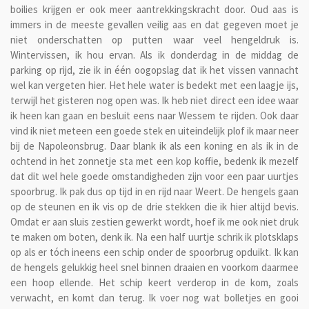
boilies krijgen er ook meer aantrekkingskracht door. Oud aas is
immers in de meeste gevallen veilig aas en dat gegeven moet je
niet onderschatten op putten waar veel hengeldruk is.
Wintervissen, ik hou ervan. Als ik donderdag in de middag de
parking op rijd, zie ik in één oogopslag dat ik het vissen vannacht
wel kan vergeten hier. Het hele water is bedekt met een laagje ijs,
terwijl het gisteren nog open was. Ik heb niet direct een idee waar
ik heen kan gaan en besluit eens naar Wessem te rijden. Ook daar
vind ik niet meteen een goede stek en uiteindelijk plof ik maar neer
bij de Napoleonsbrug. Daar blank ik als een koning en als ik in de
ochtend in het zonnetje sta met een kop koffie, bedenk ik mezelf
dat dit wel hele goede omstandigheden zijn voor een paar uurtjes
spoorbrug. Ik pak dus op tijd in en rijd naar Weert. De hengels gaan
op de steunen en ik vis op de drie stekken die ik hier altijd bevis.
Omdat er aan sluis zestien gewerkt wordt, hoef ik me ook niet druk
te maken om boten, denk ik. Na een half uurtje schrik ik plotsklaps
op als er tóch ineens een schip onder de spoorbrug opduikt. Ik kan
de hengels gelukkig heel snel binnen draaien en voorkom daarmee
een hoop ellende. Het schip keert verderop in de kom, zoals
verwacht, en komt dan terug. Ik voer nog wat bolletjes en gooi