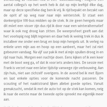
aantal collega’s op het werk heb ik dat op mijn leeftijd élke dag,
maar op deze specifieke dag ben ik vrij. Ik rijd bepakt en bezakt van
de oprit af op weg naar naar mijn winterstek. Er staat een
donkergrijze VW-bus midden op de stek. Ik zie geen hengels maar
dit móet een visser zijn dus rijd ik door naar een winteralternatief
waar ik ook nog droog kan zitten. De weerprofeet geeft aan dat
het voorlopig nog blijft regenen en daar heb ik weinig trek in dus ik
installeer me onder een brug en loop mijn hengels uit. Ik verleg na
enkele uren mijn aas en hoop op een aanbeet, maar het zal niet
gebeuren vandaag. Na vijf uur pak ik met al mijn spullen droog in en
rijd naar huis. Morgen een nachtje doen. Eens kijken of ik een keer
met de boot weg ga, of dat ik voor iets anders kies. De sessie met
Frank is verzet naar een later tijdstip vanwege zijn verbouwing. Aan
zijn huis, niet aan zichzelf overigens. In de avond bel ik met Bjorn
en laat enkele opties voor de komende nacht passeren. De
scouting of het naaktstrand lijken allebei goede opties. Vanuit
gemakzucht, omdat ik met de auto tot op de stek kan komen, neig
ik naar de eerste maar de tweede optie spreekt me eigenlijk meer
aan.