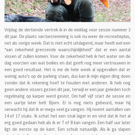
Vrijdag de dertiende vertrek ik in de middag voor sessie nummer 3
dit jaar. De plaats van bestemming is ook nu weer de recreatieplas,
net als vorige week. Dat is niet echt uitdagend, maar heeft wel een
“aan zekerheid grenzende waarschijnlijkheid” dat er een aantal
vissen af zullen komen. Voor de zekerheid heb ik het water om de
dag voorzien van wat boilies en dat geeft nog meer vertrouwen in
een goed resultaat. Het is me de hele week al opgevallen dat er
weinig auto’s op de parking staan, dus kan ik mijn eigen ding doen
zonder dat ik rekening hoef te houden met anderen. Ik heb nog
geen andere vissers gezien dit jaar, terwijl er een jaar geleden toch
regelmatig op karper werd gevist. Om half vijf start de sessie en
een uurtje later belt Bjorn. Er is nog niets gebeurd, maar hij
verwacht hij dat ik er mega veel ga vangen. Hij noemt aantallen van
14 of 17 stuks. Ik schat het een stuk lager in en vind dat ik het al
erg goed gedaan heb als ik er 7 of 8 kan vangen. Een half uur later
ligt de eerste op de kant. Een schub natuurlijk. Als ik ga slapen