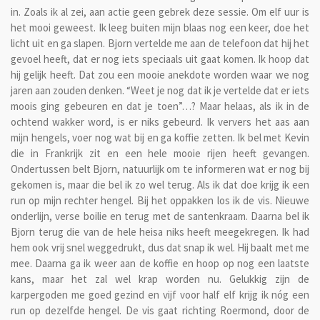
in. Zoals ik al zei, aan actie geen gebrek deze sessie. Om elf uur is
het mooi geweest. Ik leeg buiten mijn blaas nog een keer, doe het
licht uit en ga slapen. Bjorn vertelde me aan de telefoon dat hij het
gevoel heeft, dat er nog iets speciaals uit gaat komen. Ik hoop dat
hij gelijk heeft. Dat zou een mooie anekdote worden waar we nog
jaren aan zouden denken. “Weet je nog dat ik je vertelde dat er iets
moois ging gebeuren en dat je toen”…? Maar helaas, als ik in de
ochtend wakker word, is er niks gebeurd. Ik ververs het aas aan
mijn hengels, voer nog wat bij en ga koffie zetten. Ik bel met Kevin
die in Frankrijk zit en een hele mooie rijen heeft gevangen.
Ondertussen belt Bjorn, natuurlijk om te informeren wat er nog bij
gekomen is, maar die bel ik zo wel terug. Als ik dat doe krijg ik een
run op mijn rechter hengel. Bij het oppakken los ik de vis. Nieuwe
onderlijn, verse boilie en terug met de santenkraam. Daarna bel ik
Bjorn terug die van de hele heisa niks heeft meegekregen. Ik had
hem ook vrij snel weggedrukt, dus dat snap ik wel. Hij baalt met me
mee. Daarna ga ik weer aan de koffie en hoop op nog een laatste
kans, maar het zal wel krap worden nu. Gelukkig zijn de
karpergoden me goed gezind en vijf voor half elf krijg ik nóg een
run op dezelfde hengel. De vis gaat richting Roermond, door de