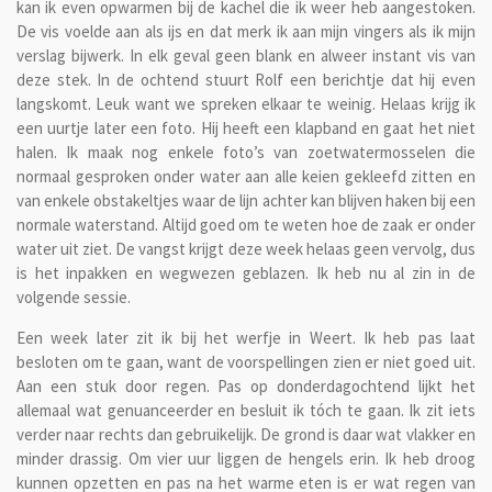
kan ik even opwarmen bij de kachel die ik weer heb aangestoken.
De vis voelde aan als ijs en dat merk ik aan mijn vingers als ik mijn
verslag bijwerk. In elk geval geen blank en alweer instant vis van
deze stek. In de ochtend stuurt Rolf een berichtje dat hij even
langskomt. Leuk want we spreken elkaar te weinig. Helaas krijg ik
een uurtje later een foto. Hij heeft een klapband en gaat het niet
halen. Ik maak nog enkele foto’s van zoetwatermosselen die
normaal gesproken onder water aan alle keien gekleefd zitten en
van enkele obstakeltjes waar de lijn achter kan blijven haken bij een
normale waterstand. Altijd goed om te weten hoe de zaak er onder
water uit ziet. De vangst krijgt deze week helaas geen vervolg, dus
is het inpakken en wegwezen geblazen. Ik heb nu al zin in de
volgende sessie.
Een week later zit ik bij het werfje in Weert. Ik heb pas laat
besloten om te gaan, want de voorspellingen zien er niet goed uit.
Aan een stuk door regen. Pas op donderdagochtend lijkt het
allemaal wat genuanceerder en besluit ik tóch te gaan. Ik zit iets
verder naar rechts dan gebruikelijk. De grond is daar wat vlakker en
minder drassig. Om vier uur liggen de hengels erin. Ik heb droog
kunnen opzetten en pas na het warme eten is er wat regen van