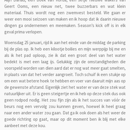
Geert Ooms, een nieuw net, twee buzzerbars en wat klein
materiaal. Thuis wordt nog een zwemvest besteld. We gaan er
weer een mooi seizoen van maken en ik hoop dat ik daarin nieuwe
dingen ga ondernemen en meemaken. Season’s kick off is in elk
geval prima verlopen.
Woensdag 25 januari, rijd ik aan het einde van de middag de parking
bij de plas op. Ik heb een kilootje boilies en mijn werppijp bij me en
als ik het pad oploop, zie ik dat een groot deel van het water
bedekt is met een laag ijs. Gelukkig zijn de omstandigheden die
voorspeld worden van dien aard dat er nog wat meer gaat smelten,
in plaats van dat het verder aangroeit. Toch schuif ik een stukje op
om een wat betere hoek te hebben en voer van daaruit mijn aas op
de gewenste afstand. Eigenlijk ziet het water er van deze stek wat
natuurlijker uit. Er is geen steigertje en ik heb op deze stek dus ook
geen rodpod nodig. Het zou fijn zijn als ik het succes van vóór de
beurs nog een vervolg zou kunnen geven, hoewel ik heel graag
naar een ander water zou gaan. Dat ga ik ook doen als het weer de
goede richting op gaat, maar op dit moment ben ik blij met elke
aanbeet met deze kou.