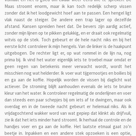
Maas stroomt enorm, maar ik kan toch redelijk scherp vissen
zonder dat ik het loodgewicht hoef aan te passen. Een hengel ligt
vlak naast de steiger. De andere een trap lager op dezelfde
afstand. Kansen spreiden heet dat. De bevers zijn aardig actief,
zonder mijn lijnen op te pikken gelukkig, en er draait ook regelmatig
witvis op de stek. Toch gebeurt er de hele nacht niks en bij het
eerste licht controleer ik mijn hengels. Van de linker is de haakpunt
uitgebogen. De rechter ligt er, op wat rommel in de lijn na, nog
prima bij. Ik vind het water eigenlijk iets te troebel maar omdat er
geen regen van betekenis meer verwacht wordt, wordt het
misschien nog wat helderder. Ik voer wat tijgernootjes en boilies bij
en ga aan de koffie. Hopelijk worden de vissen bij daglicht wat
actiever. De stroming blijft aanhouden evenals de iets te bruine
kleur van het water. Ik controleer regelmatig de onderlijnen en voer
dan steeds een paar schepjes bij om iets af te dwingen, maar ook
overdag en in de tweede nacht gebeurt er helemaal niks. Als ik
vrijdagochtend wakker word van wat gepiep dat klinkt als drijfvuil,
zie ik dat het iets minder hard stroomt. Ik herhaal de controle en de
handjes voer en ga aan de koffie. Het laatste etmaal gaat zo’n
beetje in. Inpakken en een andere stek opzoeken is een optie,