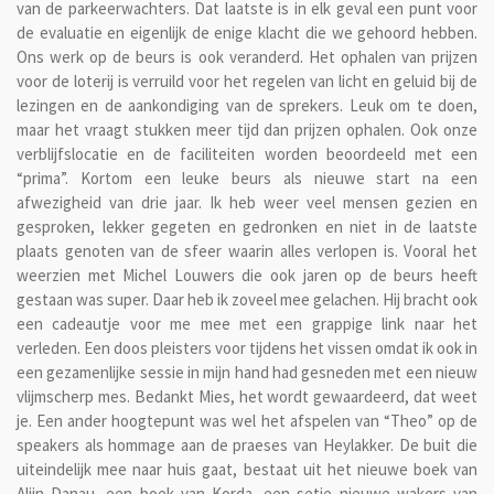
van de parkeerwachters. Dat laatste is in elk geval een punt voor
de evaluatie en eigenlijk de enige klacht die we gehoord hebben.
Ons werk op de beurs is ook veranderd. Het ophalen van prijzen
voor de loterij is verruild voor het regelen van licht en geluid bij de
lezingen en de aankondiging van de sprekers. Leuk om te doen,
maar het vraagt stukken meer tijd dan prijzen ophalen. Ook onze
verblijfslocatie en de faciliteiten worden beoordeeld met een
“prima”. Kortom een leuke beurs als nieuwe start na een
afwezigheid van drie jaar. Ik heb weer veel mensen gezien en
gesproken, lekker gegeten en gedronken en niet in de laatste
plaats genoten van de sfeer waarin alles verlopen is. Vooral het
weerzien met Michel Louwers die ook jaren op de beurs heeft
gestaan was super. Daar heb ik zoveel mee gelachen. Hij bracht ook
een cadeautje voor me mee met een grappige link naar het
verleden. Een doos pleisters voor tijdens het vissen omdat ik ook in
een gezamenlijke sessie in mijn hand had gesneden met een nieuw
vlijmscherp mes. Bedankt Mies, het wordt gewaardeerd, dat weet
je. Een ander hoogtepunt was wel het afspelen van “Theo” op de
speakers als hommage aan de praeses van Heylakker. De buit die
uiteindelijk mee naar huis gaat, bestaat uit het nieuwe boek van
Alijn Danau, een boek van Korda, een setje nieuwe wakers van