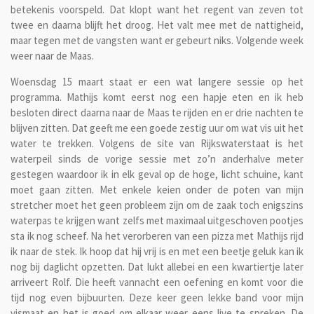
betekenis voorspeld. Dat klopt want het regent van zeven tot
twee en daarna blijft het droog. Het valt mee met de nattigheid,
maar tegen met de vangsten want er gebeurt niks. Volgende week
weer naar de Maas.
Woensdag 15 maart staat er een wat langere sessie op het
programma. Mathijs komt eerst nog een hapje eten en ik heb
besloten direct daarna naar de Maas te rijden en er drie nachten te
blijven zitten. Dat geeft me een goede zestig uur om wat vis uit het
water te trekken. Volgens de site van Rijkswaterstaat is het
waterpeil sinds de vorige sessie met zo’n anderhalve meter
gestegen waardoor ik in elk geval op de hoge, licht schuine, kant
moet gaan zitten. Met enkele keien onder de poten van mijn
stretcher moet het geen probleem zijn om de zaak toch enigszins
waterpas te krijgen want zelfs met maximaal uitgeschoven pootjes
sta ik nog scheef. Na het verorberen van een pizza met Mathijs rijd
ik naar de stek. Ik hoop dat hij vrij is en met een beetje geluk kan ik
nog bij daglicht opzetten. Dat lukt allebei en een kwartiertje later
arriveert Rolf. Die heeft vannacht een oefening en komt voor die
tijd nog even bijbuurten. Deze keer geen lekke band voor mijn
vismaat en het is goed om elkaar weer eens live te spreken. De