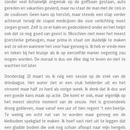
zonder veel lichamelijk ongemak op de golfbaan gestaan, auto
gereden en vakanties gevierd, maar nu staat de man met de zeis in
de coulissen. Geen kans op herstel, maar steeds een stap verder
achteruit terwijl de stapel medicijnen die voor verlichting moet
zorgen groeit. Zelf is ze er kalm en gedecideerd onder en het helpt
ook dat ze nog goed van geest is. Misschien niet meer het meest
ijzersterke geheugen, maar prima in staat om duidelijk te maken
wat ze wil en wanneer het voor haar genoeg is. Ik heb er vrede mee
en teken bij het kruisje als ik op eenzelfde manier negentig zou
mogen worden. De moraal is dus om élke dag te leven en niet te
wachten tot later.
Donderdag 23 maart vis ik nóg een sessie op de stek van de
driedaagse. Het water ziet er een stuk helderder uit en het
stroomt maar half zo hard als vorige week. Ik denk dat ik dus wel
een goede kans maak op actie. Die komt er ook, maar eigenlijk op
het meest slechte moment van de sessie. Het is grotendeels
droog gebleven, maar vanaf een uur of tien regent ‘t een beetje.
Te weinig om echt nat van te worden maar genoeg om de
kleibodem spekglad te maken. Ik hoef vast niet uit te leggen dat
een gladde bodem die ook nog schuin afloopt naar mijn hengels