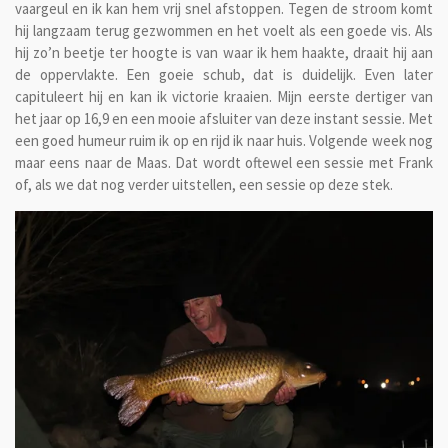
vaargeul en ik kan hem vrij snel afstoppen. Tegen de stroom komt
hij langzaam terug gezwommen en het voelt als een goede vis. Als
hij zo’n beetje ter hoogte is van waar ik hem haakte, draait hij aan
de oppervlakte. Een goeie schub, dat is duidelijk. Even later
capituleert hij en kan ik victorie kraaien. Mijn eerste dertiger van
het jaar op 16,9 en een mooie afsluiter van deze instant sessie. Met
een goed humeur ruim ik op en rijd ik naar huis. Volgende week nog
maar eens naar de Maas. Dat wordt oftewel een sessie met Frank
of, als we dat nog verder uitstellen, een sessie op deze stek.