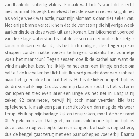
zandbank die volledig vlak is. Ik maak wat foto’s want dit is echt
niet normaal. Hopelijk beïnvloedt het de vissen niet en krijg ik net
als vorige week wat actie, maar mijn vismaat is daar niet zeker van.
Met enige branie vertel ik hem dat de verrassing die hij vorige week
aankondigde er deze week uit gaat komen. Een bijkomend voordeel
van deze lage waterstand is dat de vissen nu niet onder de steiger
kunnen duiken en dat ik, als het tóch nodig is, de steiger op kan
stappen zonder natte voeten te krijgen. Ondanks het zonnetje
voelt het maar ‘dun’. Tegen zessen doe ik de kachel aan want de
wind maakt het best fris. Ik kijk na het eten een filmpje en doe om
half elf de kachel en het licht uit. Ik word gewekt door een aanbeet
maar heb geen idee hoe laat het is. Het is de linker hengel. Tijdens
de dril verruil ik mijn Crocks voor mijn laarzen zodat ik het water in
kan lopen en trek even later een lange vis het net in. Lang is hij
zeker, 92 centimeter, terwijl hij toch maar veertien kilo laat
optekenen. Ik maak een paar nachtfoto’s en dan mag de vis weer
terug. Als ik op mijn horloge kijk en terugreken, moet de beet rond
01.15 gekomen zijn. Dat geeft me ruim voldoende tijd om tijdens
deze sessie nog wat bij te kunnen vangen. De haak is nog scherp,
dus de hengel gaat terug met een paar schepjes voer erbij. Daarna