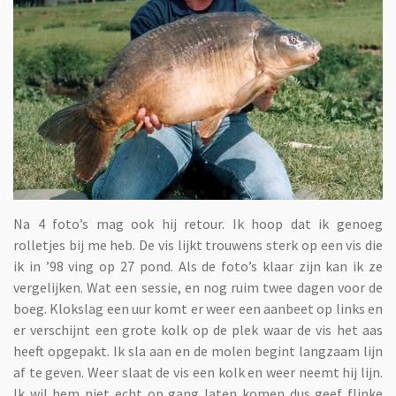
Na 4 foto’s mag ook hij retour. Ik hoop dat ik genoeg
rolletjes bij me heb. De vis lijkt trouwens sterk op een vis die
ik in ’98 ving op 27 pond. Als de foto’s klaar zijn kan ik ze
vergelijken. Wat een sessie, en nog ruim twee dagen voor de
boeg. Klokslag een uur komt er weer een aanbeet op links en
er verschijnt een grote kolk op de plek waar de vis het aas
heeft opgepakt. Ik sla aan en de molen begint langzaam lijn
af te geven. Weer slaat de vis een kolk en weer neemt hij lijn.
Ik wil hem niet echt op gang laten komen dus geef flinke