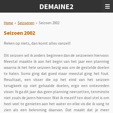
DEMAINE2
Ga
direct
naar
de
Home
»
Seizoenen
»
Seizoen 2002
hoofdinhoud
Seizoen 2002
Reken op niets, dan komt alles vanzelf.
Dit seizoen wil ik anders beginnen dan de seizoenen hiervoor.
Meestal maakte ik aan het begin van het jaar een planning
waarna ik het hele seizoen bezig was om de gestelde doelen
te halen. Soms ging dat goed maar meestal ging het fout.
Resultaat, een visser die op het eind van het seizoen
terugkeek op niet gehaalde doelen, ergo een ontevreden
visser. Ik ga dit jaar dus geen planning neerzetten, tenminste
niet zoals de jaren hiervoor. Wat ik mezelf ten doel stel is om
heel veel te genieten aan het water en elke vis die ik vang te
zien als een bekroning daarvan. Dat maakt dat je meer