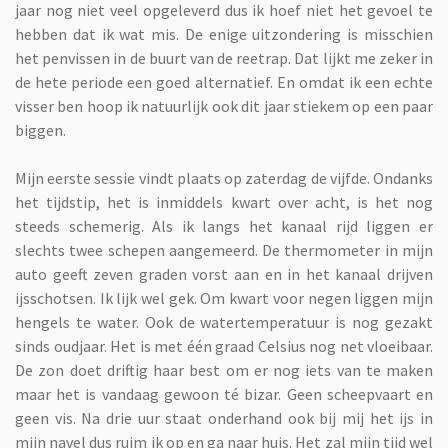
jaar nog niet veel opgeleverd dus ik hoef niet het gevoel te
hebben dat ik wat mis. De enige uitzondering is misschien
het penvissen in de buurt van de reetrap. Dat lijkt me zeker in
de hete periode een goed alternatief. En omdat ik een echte
visser ben hoop ik natuurlijk ook dit jaar stiekem op een paar
biggen.
Mijn eerste sessie vindt plaats op zaterdag de vijfde. Ondanks
het tijdstip, het is inmiddels kwart over acht, is het nog
steeds schemerig. Als ik langs het kanaal rijd liggen er
slechts twee schepen aangemeerd. De thermometer in mijn
auto geeft zeven graden vorst aan en in het kanaal drijven
ijsschotsen. Ik lijk wel gek. Om kwart voor negen liggen mijn
hengels te water. Ook de watertemperatuur is nog gezakt
sinds oudjaar. Het is met één graad Celsius nog net vloeibaar.
De zon doet driftig haar best om er nog iets van te maken
maar het is vandaag gewoon té bizar. Geen scheepvaart en
geen vis. Na drie uur staat onderhand ook bij mij het ijs in
mijn navel dus ruim ik op en ga naar huis. Het zal mijn tijd wel