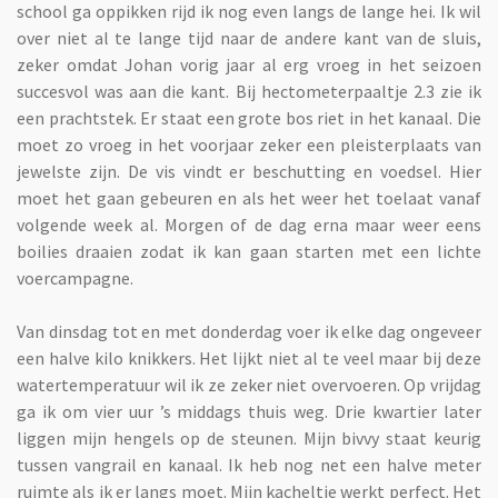
school ga oppikken rijd ik nog even langs de lange hei. Ik wil
over niet al te lange tijd naar de andere kant van de sluis,
zeker omdat Johan vorig jaar al erg vroeg in het seizoen
succesvol was aan die kant. Bij hectometerpaaltje 2.3 zie ik
een prachtstek. Er staat een grote bos riet in het kanaal. Die
moet zo vroeg in het voorjaar zeker een pleisterplaats van
jewelste zijn. De vis vindt er beschutting en voedsel. Hier
moet het gaan gebeuren en als het weer het toelaat vanaf
volgende week al. Morgen of de dag erna maar weer eens
boilies draaien zodat ik kan gaan starten met een lichte
voercampagne.
Van dinsdag tot en met donderdag voer ik elke dag ongeveer
een halve kilo knikkers. Het lijkt niet al te veel maar bij deze
watertemperatuur wil ik ze zeker niet overvoeren. Op vrijdag
ga ik om vier uur ’s middags thuis weg. Drie kwartier later
liggen mijn hengels op de steunen. Mijn bivvy staat keurig
tussen vangrail en kanaal. Ik heb nog net een halve meter
ruimte als ik er langs moet. Mijn kacheltje werkt perfect. Het