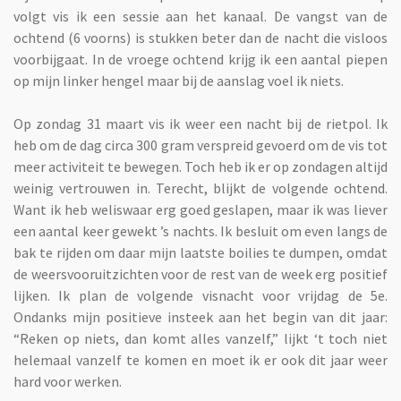
volgt vis ik een sessie aan het kanaal. De vangst van de
ochtend (6 voorns) is stukken beter dan de nacht die visloos
voorbijgaat. In de vroege ochtend krijg ik een aantal piepen
op mijn linker hengel maar bij de aanslag voel ik niets.
Op zondag 31 maart vis ik weer een nacht bij de rietpol. Ik
heb om de dag circa 300 gram verspreid gevoerd om de vis tot
meer activiteit te bewegen. Toch heb ik er op zondagen altijd
weinig vertrouwen in. Terecht, blijkt de volgende ochtend.
Want ik heb weliswaar erg goed geslapen, maar ik was liever
een aantal keer gewekt ’s nachts. Ik besluit om even langs de
bak te rijden om daar mijn laatste boilies te dumpen, omdat
de weersvooruitzichten voor de rest van de week erg positief
lijken. Ik plan de volgende visnacht voor vrijdag de 5e.
Ondanks mijn positieve insteek aan het begin van dit jaar:
“Reken op niets, dan komt alles vanzelf,” lijkt ‘t toch niet
helemaal vanzelf te komen en moet ik er ook dit jaar weer
hard voor werken.