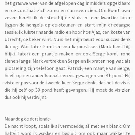
het grauwe weer van de afgelopen dag inmiddels opgeklaard
en de zon laat zich zo nu en dan even zien. Om kwart over
zeven bereik ik de stek bij de sluis en een kwartier later
liggen de hengels op de steunen en start mijn driedaagse
sessie. Ik luister naar de radio en hoor hoe Ajax, ten koste van
Utrecht, de beker wint. Nu is het mijn beurt voor succes denk
ik nog. Wat later komt er een karpervisser (Mark heet hij,
blijkt later) een praatje maken en ook Serge komt rond
tienen langs. Mark vertrekt en Serge en ik praten nog wat als
plotseling zijn telefoon gaat. Patrick, een maatje van Serge,
heeft op een ander kanaal een vis gevangen van 41 pond. Hij
viste er pas voor de tweede keer. Serge denkt dat het de vis is
die hij zelf op 39 pond heeft gevangen. Hij moet de vis zien
dus ook hij verdwijnt.
Maandag de dertiende:
De nacht loopt, zoals ik al vermoedde, af met een blank. Om
halfvijf word ik wakker en besluit om ook maar wakker te