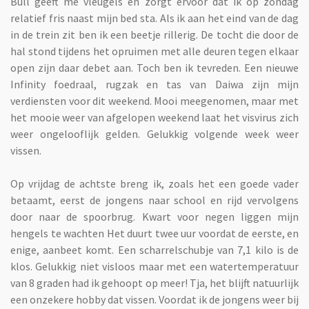
Bull geeft me vleugels en zorgt ervoor dat ik op zondag
relatief fris naast mijn bed sta. Als ik aan het eind van de dag
in de trein zit ben ik een beetje rillerig. De tocht die door de
hal stond tijdens het opruimen met alle deuren tegen elkaar
open zijn daar debet aan. Toch ben ik tevreden. Een nieuwe
Infinity foedraal, rugzak en tas van Daiwa zijn mijn
verdiensten voor dit weekend. Mooi meegenomen, maar met
het mooie weer van afgelopen weekend laat het visvirus zich
weer ongelooflijk gelden. Gelukkig volgende week weer
vissen.
Op vrijdag de achtste breng ik, zoals het een goede vader
betaamt, eerst de jongens naar school en rijd vervolgens
door naar de spoorbrug. Kwart voor negen liggen mijn
hengels te wachten Het duurt twee uur voordat de eerste, en
enige, aanbeet komt. Een scharrelschubje van 7,1 kilo is de
klos. Gelukkig niet visloos maar met een watertemperatuur
van 8 graden had ik gehoopt op meer! Tja, het blijft natuurlijk
een onzekere hobby dat vissen. Voordat ik de jongens weer bij