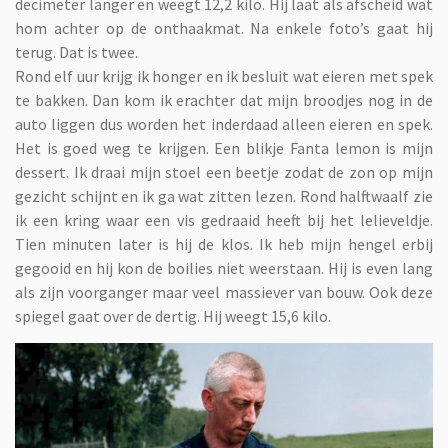
decimeter langer en weegt 12,2 kilo. Hij laat als afscheid wat
hom achter op de onthaakmat. Na enkele foto’s gaat hij
terug. Dat is twee.
Rond elf uur krijg ik honger en ik besluit wat eieren met spek
te bakken. Dan kom ik erachter dat mijn broodjes nog in de
auto liggen dus worden het inderdaad alleen eieren en spek.
Het is goed weg te krijgen. Een blikje Fanta lemon is mijn
dessert. Ik draai mijn stoel een beetje zodat de zon op mijn
gezicht schijnt en ik ga wat zitten lezen. Rond halftwaalf zie
ik een kring waar een vis gedraaid heeft bij het lelieveldje.
Tien minuten later is hij de klos. Ik heb mijn hengel erbij
gegooid en hij kon de boilies niet weerstaan. Hij is even lang
als zijn voorganger maar veel massiever van bouw. Ook deze
spiegel gaat over de dertig. Hij weegt 15,6 kilo.