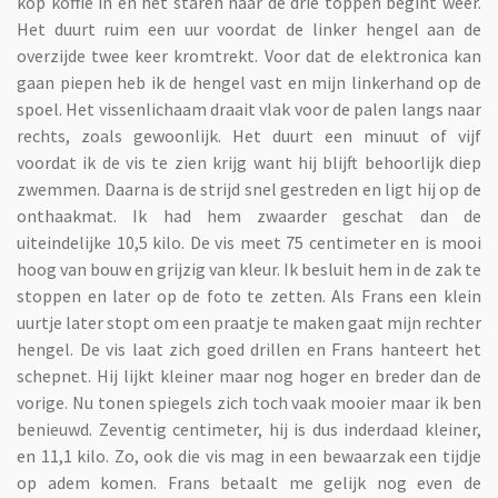
kop koffie in en het staren naar de drie toppen begint weer.
Het duurt ruim een uur voordat de linker hengel aan de
overzijde twee keer kromtrekt. Voor dat de elektronica kan
gaan piepen heb ik de hengel vast en mijn linkerhand op de
spoel. Het vissenlichaam draait vlak voor de palen langs naar
rechts, zoals gewoonlijk. Het duurt een minuut of vijf
voordat ik de vis te zien krijg want hij blijft behoorlijk diep
zwemmen. Daarna is de strijd snel gestreden en ligt hij op de
onthaakmat. Ik had hem zwaarder geschat dan de
uiteindelijke 10,5 kilo. De vis meet 75 centimeter en is mooi
hoog van bouw en grijzig van kleur. Ik besluit hem in de zak te
stoppen en later op de foto te zetten. Als Frans een klein
uurtje later stopt om een praatje te maken gaat mijn rechter
hengel. De vis laat zich goed drillen en Frans hanteert het
schepnet. Hij lijkt kleiner maar nog hoger en breder dan de
vorige. Nu tonen spiegels zich toch vaak mooier maar ik ben
benieuwd. Zeventig centimeter, hij is dus inderdaad kleiner,
en 11,1 kilo. Zo, ook die vis mag in een bewaarzak een tijdje
op adem komen. Frans betaalt me gelijk nog even de