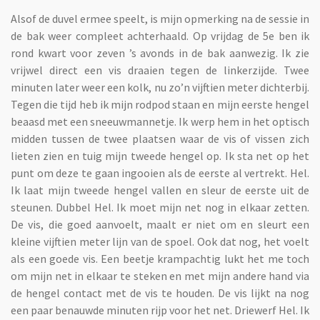
Alsof de duvel ermee speelt, is mijn opmerking na de sessie in
de bak weer compleet achterhaald. Op vrijdag de 5e ben ik
rond kwart voor zeven ’s avonds in de bak aanwezig. Ik zie
vrijwel direct een vis draaien tegen de linkerzijde. Twee
minuten later weer een kolk, nu zo’n vijftien meter dichterbij.
Tegen die tijd heb ik mijn rodpod staan en mijn eerste hengel
beaasd met een sneeuwmannetje. Ik werp hem in het optisch
midden tussen de twee plaatsen waar de vis of vissen zich
lieten zien en tuig mijn tweede hengel op. Ik sta net op het
punt om deze te gaan ingooien als de eerste al vertrekt. Hel.
Ik laat mijn tweede hengel vallen en sleur de eerste uit de
steunen. Dubbel Hel. Ik moet mijn net nog in elkaar zetten.
De vis, die goed aanvoelt, maalt er niet om en sleurt een
kleine vijftien meter lijn van de spoel. Ook dat nog, het voelt
als een goede vis. Een beetje krampachtig lukt het me toch
om mijn net in elkaar te steken en met mijn andere hand via
de hengel contact met de vis te houden. De vis lijkt na nog
een paar benauwde minuten rijp voor het net. Driewerf Hel. Ik