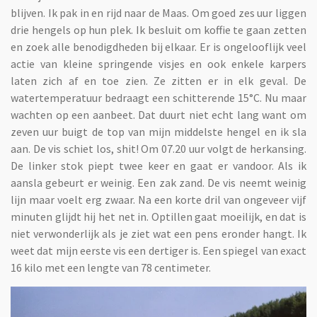
blijven. Ik pak in en rijd naar de Maas. Om goed zes uur liggen
drie hengels op hun plek. Ik besluit om koffie te gaan zetten
en zoek alle benodigdheden bij elkaar. Er is ongelooflijk veel
actie van kleine springende visjes en ook enkele karpers
laten zich af en toe zien. Ze zitten er in elk geval. De
watertemperatuur bedraagt een schitterende 15°C. Nu maar
wachten op een aanbeet. Dat duurt niet echt lang want om
zeven uur buigt de top van mijn middelste hengel en ik sla
aan. De vis schiet los, shit! Om 07.20 uur volgt de herkansing.
De linker stok piept twee keer en gaat er vandoor. Als ik
aansla gebeurt er weinig. Een zak zand. De vis neemt weinig
lijn maar voelt erg zwaar. Na een korte dril van ongeveer vijf
minuten glijdt hij het net in. Optillen gaat moeilijk, en dat is
niet verwonderlijk als je ziet wat een pens eronder hangt. Ik
weet dat mijn eerste vis een dertiger is. Een spiegel van exact
16 kilo met een lengte van 78 centimeter.