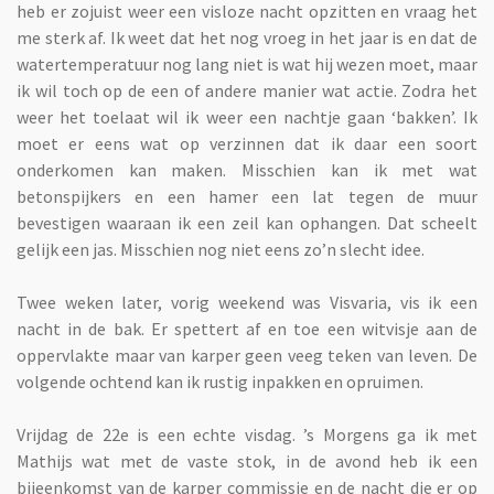
heb er zojuist weer een visloze nacht opzitten en vraag het
me sterk af. Ik weet dat het nog vroeg in het jaar is en dat de
watertemperatuur nog lang niet is wat hij wezen moet, maar
ik wil toch op de een of andere manier wat actie. Zodra het
weer het toelaat wil ik weer een nachtje gaan ‘bakken’. Ik
moet er eens wat op verzinnen dat ik daar een soort
onderkomen kan maken. Misschien kan ik met wat
betonspijkers en een hamer een lat tegen de muur
bevestigen waaraan ik een zeil kan ophangen. Dat scheelt
gelijk een jas. Misschien nog niet eens zo’n slecht idee.
Twee weken later, vorig weekend was Visvaria, vis ik een
nacht in de bak. Er spettert af en toe een witvisje aan de
oppervlakte maar van karper geen veeg teken van leven. De
volgende ochtend kan ik rustig inpakken en opruimen.
Vrijdag de 22e is een echte visdag. ’s Morgens ga ik met
Mathijs wat met de vaste stok, in de avond heb ik een
bijeenkomst van de karper commissie en de nacht die er op