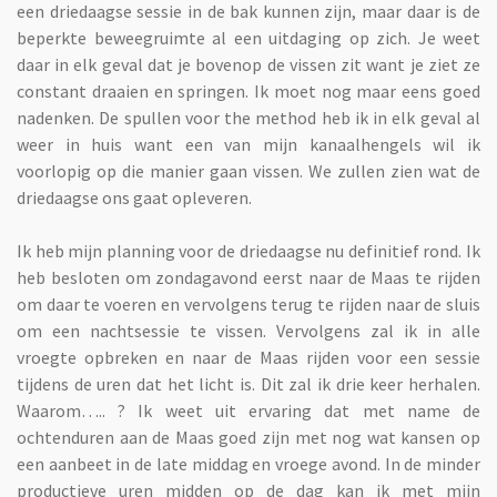
een driedaagse sessie in de bak kunnen zijn, maar daar is de
beperkte beweegruimte al een uitdaging op zich. Je weet
daar in elk geval dat je bovenop de vissen zit want je ziet ze
constant draaien en springen. Ik moet nog maar eens goed
nadenken. De spullen voor the method heb ik in elk geval al
weer in huis want een van mijn kanaalhengels wil ik
voorlopig op die manier gaan vissen. We zullen zien wat de
driedaagse ons gaat opleveren.
Ik heb mijn planning voor de driedaagse nu definitief rond. Ik
heb besloten om zondagavond eerst naar de Maas te rijden
om daar te voeren en vervolgens terug te rijden naar de sluis
om een nachtsessie te vissen. Vervolgens zal ik in alle
vroegte opbreken en naar de Maas rijden voor een sessie
tijdens de uren dat het licht is. Dit zal ik drie keer herhalen.
Waarom….. ? Ik weet uit ervaring dat met name de
ochtenduren aan de Maas goed zijn met nog wat kansen op
een aanbeet in de late middag en vroege avond. In de minder
productieve uren midden op de dag kan ik met mijn