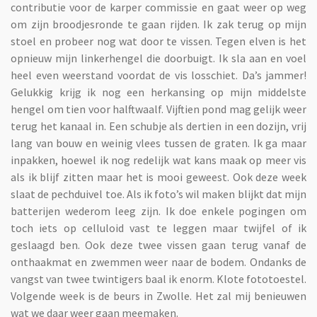
contributie voor de karper commissie en gaat weer op weg
om zijn broodjesronde te gaan rijden. Ik zak terug op mijn
stoel en probeer nog wat door te vissen. Tegen elven is het
opnieuw mijn linkerhengel die doorbuigt. Ik sla aan en voel
heel even weerstand voordat de vis losschiet. Da’s jammer!
Gelukkig krijg ik nog een herkansing op mijn middelste
hengel om tien voor halftwaalf. Vijftien pond mag gelijk weer
terug het kanaal in. Een schubje als dertien in een dozijn, vrij
lang van bouw en weinig vlees tussen de graten. Ik ga maar
inpakken, hoewel ik nog redelijk wat kans maak op meer vis
als ik blijf zitten maar het is mooi geweest. Ook deze week
slaat de pechduivel toe. Als ik foto’s wil maken blijkt dat mijn
batterijen wederom leeg zijn. Ik doe enkele pogingen om
toch iets op celluloid vast te leggen maar twijfel of ik
geslaagd ben. Ook deze twee vissen gaan terug vanaf de
onthaakmat en zwemmen weer naar de bodem. Ondanks de
vangst van twee twintigers baal ik enorm. Klote fototoestel.
Volgende week is de beurs in Zwolle. Het zal mij benieuwen
wat we daar weer gaan meemaken.