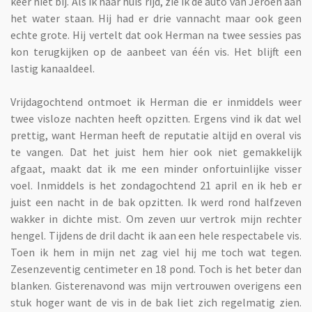
keer niet bij. Als ik naar huis rijd, zie ik de auto van Jeroen aan
het water staan. Hij had er drie vannacht maar ook geen
echte grote. Hij vertelt dat ook Herman na twee sessies pas
kon terugkijken op de aanbeet van één vis. Het blijft een
lastig kanaaldeel.
Vrijdagochtend ontmoet ik Herman die er inmiddels weer
twee visloze nachten heeft opzitten. Ergens vind ik dat wel
prettig, want Herman heeft de reputatie altijd en overal vis
te vangen. Dat het juist hem hier ook niet gemakkelijk
afgaat, maakt dat ik me een minder onfortuinlijke visser
voel. Inmiddels is het zondagochtend 21 april en ik heb er
juist een nacht in de bak opzitten. Ik werd rond halfzeven
wakker in dichte mist. Om zeven uur vertrok mijn rechter
hengel. Tijdens de dril dacht ik aan een hele respectabele vis.
Toen ik hem in mijn net zag viel hij me toch wat tegen.
Zesenzeventig centimeter en 18 pond. Toch is het beter dan
blanken. Gisterenavond was mijn vertrouwen overigens een
stuk hoger want de vis in de bak liet zich regelmatig zien.