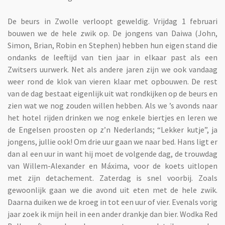
De beurs in Zwolle verloopt geweldig. Vrijdag 1 februari
bouwen we de hele zwik op. De jongens van Daiwa (John,
Simon, Brian, Robin en Stephen) hebben hun eigen stand die
ondanks de leeftijd van tien jaar in elkaar past als een
Zwitsers uurwerk. Net als andere jaren zijn we ook vandaag
weer rond de klok van vieren klaar met opbouwen. De rest
van de dag bestaat eigenlijk uit wat rondkijken op de beurs en
zien wat we nog zouden willen hebben. Als we ’s avonds naar
het hotel rijden drinken we nog enkele biertjes en leren we
de Engelsen proosten op z’n Nederlands; “Lekker kutje”, ja
jongens, jullie ook! Om drie uur gaan we naar bed. Hans ligt er
dan al een uur in want hij moet de volgende dag, de trouwdag
van Willem-Alexander en Máxima, voor de koets uitlopen
met zijn detachement. Zaterdag is snel voorbij. Zoals
gewoonlijk gaan we die avond uit eten met de hele zwik.
Daarna duiken we de kroeg in tot een uur of vier. Evenals vorig
jaar zoek ik mijn heil in een ander drankje dan bier. Wodka Red