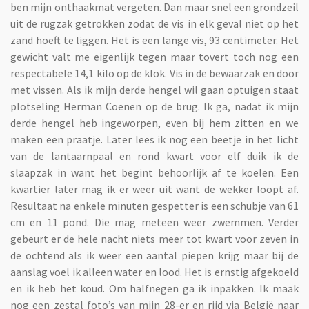
ben mijn onthaakmat vergeten. Dan maar snel een grondzeil
uit de rugzak getrokken zodat de vis in elk geval niet op het
zand hoeft te liggen. Het is een lange vis, 93 centimeter. Het
gewicht valt me eigenlijk tegen maar tovert toch nog een
respectabele 14,1 kilo op de klok. Vis in de bewaarzak en door
met vissen. Als ik mijn derde hengel wil gaan optuigen staat
plotseling Herman Coenen op de brug. Ik ga, nadat ik mijn
derde hengel heb ingeworpen, even bij hem zitten en we
maken een praatje. Later lees ik nog een beetje in het licht
van de lantaarnpaal en rond kwart voor elf duik ik de
slaapzak in want het begint behoorlijk af te koelen. Een
kwartier later mag ik er weer uit want de wekker loopt af.
Resultaat na enkele minuten gespetter is een schubje van 61
cm en 11 pond. Die mag meteen weer zwemmen. Verder
gebeurt er de hele nacht niets meer tot kwart voor zeven in
de ochtend als ik weer een aantal piepen krijg maar bij de
aanslag voel ik alleen water en lood. Het is ernstig afgekoeld
en ik heb het koud. Om halfnegen ga ik inpakken. Ik maak
nog een zestal foto’s van mijn 28-er en rijd via België naar