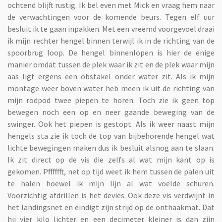
ochtend blijft rustig. Ik bel even met Mick en vraag hem naar
de verwachtingen voor de komende beurs. Tegen elf uur
besluit ik te gaan inpakken. Met een vreemd voorgevoel draai
ik mijn rechter hengel binnen terwijl ik in de richting van de
spoorbrug loop. De hengel binnenlopen is hier de enige
manier omdat tussen de plek waar ik zit en de plek waar mijn
aas ligt ergens een obstakel onder water zit. Als ik mijn
montage weer boven water heb meen ik uit de richting van
mijn rodpod twee piepen te horen. Toch zie ik geen top
bewegen noch een op en neer gaande beweging van de
swinger. Ook het piepen is gestopt. Als ik weer naast mijn
hengels sta zie ik toch de top van bijbehorende hengel wat
lichte bewegingen maken dus ik besluit alsnog aan te slaan.
Ik zit direct op de vis die zelfs al wat mijn kant op is
gekomen. Pfffffft, net op tijd weet ik hem tussen de palen uit
te halen hoewel ik mijn lijn al wat voelde schuren.
Voorzichtig afdrillen is het devies. Ook deze vis verdwijnt in
het landingsnet en eindigt zijn strijd op de onthaakmat. Dat
hij vier kilo lichter en een decimeter kleiner is dan zijn