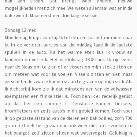
bak kan vissen. Dat brengt weer andere, nieuwe
mogelijkheden met zich mee. We weten allemaal wat er in de
bak zwemt. Maar eerst een driedaagse sessie.
Zondag 12 mei:
Moederdag kruipt voorbij. Ik tel de uren tot het moment daar
is. In de verloren uurtjes van de middag laad ik de laatste
spullen in de auto. Na het warme eten kus ik vrouw en
kinderen en vertrek. Het is klokslag 18.00 uur. Ik rijd eerst
naar de Maas om te zien of er vissers op mijn stek zitten en
om meteen wat voor te voeren. Vissers zitten er niet maar
verschillende zwarte koeien staan te grazen op mijn stek. Als
ik dichterbij kom zie ik dat minstens een van de volwassen
exemplaren een flinke stier is. Toch ben ik er redelijk gerust
op dat het een tamme is. Tenslotte kunnen fietsers,
bromfietsers en zelfs auto’s in dit gebied komen. Toch voer
ik op gepaste afstand van de dieren een bak boilies, zo’n 700
gram. Je hoeft het gevaar nou ook weer niet op te zoeken. In
het paaigat zelf zitten alleen wat watervogels. Gelukkig is