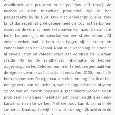
waadbroek wat peuteren in de paaiplas zelf terwijl de
nachtelijke uren misschien productief zijn in het
paaigedeelte bij de sluis. Ook niet onbelangrijk, elke stek
krijgt dus regelmatig de gelegenheid om tot rust te komen
waardoor de vis met meer vertrouwen kan azen. Een andere
leuke happening is de aanschaf van een stalen visboot. Al
enkele weken had ik hem zien liggen bij de steen- en
zandhandel aan het kanaal. Naar mijn weten lag de sloep er
al enkele jaren en voldeed exact aan de eisen die ik eraan
stelde. Na bij de zandhandel informatie te hebben
opgevraagd en het telefoonnummer te hebben gedraaid van
de eigenaar, waren we het vrij snel eens. Voor €100,- mocht ik
hem meenemen. De eigenaar vertelde me nog dat ik er het
nodige werk aan zou hebben, want hij lag inderdaad al jaren
op de wal en moest hoognodig geschilderd worden. Geen
probleem. Ik heb geen hekel aan schilderen en dit is een leuk
karwei om aan te werken. Met die boot kan ik prima in de
zomer de Maas op terwijl ik ‘s winters mogelijk achter in de