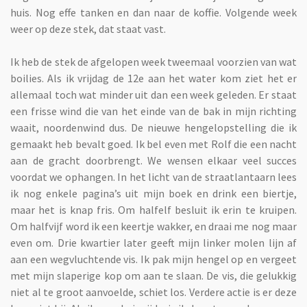
huis. Nog effe tanken en dan naar de koffie. Volgende week
weer op deze stek, dat staat vast.
Ik heb de stek de afgelopen week tweemaal voorzien van wat
boilies. Als ik vrijdag de 12e aan het water kom ziet het er
allemaal toch wat minder uit dan een week geleden. Er staat
een frisse wind die van het einde van de bak in mijn richting
waait, noordenwind dus. De nieuwe hengelopstelling die ik
gemaakt heb bevalt goed. Ik bel even met Rolf die een nacht
aan de gracht doorbrengt. We wensen elkaar veel succes
voordat we ophangen. In het licht van de straatlantaarn lees
ik nog enkele pagina’s uit mijn boek en drink een biertje,
maar het is knap fris. Om halfelf besluit ik erin te kruipen.
Om halfvijf word ik een keertje wakker, en draai me nog maar
even om. Drie kwartier later geeft mijn linker molen lijn af
aan een wegvluchtende vis. Ik pak mijn hengel op en vergeet
met mijn slaperige kop om aan te slaan. De vis, die gelukkig
niet al te groot aanvoelde, schiet los. Verdere actie is er deze