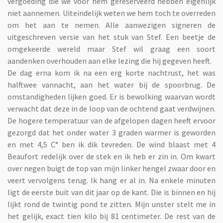
vergoeding die we voor hem gereserveerd hebben eigenlijk
niet aannemen. Uiteindelijk weten we hem toch te overreden
om het aan te nemen. Alle aanwezigen signeren de
uitgeschreven versie van het stuk van Stef. Een beetje de
omgekeerde wereld maar Stef wil graag een soort
aandenken overhouden aan elke lezing die hij gegeven heeft.
De dag erna kom ik na een erg korte nachtrust, het was
halftwee vannacht, aan het water bij de spoorbrug. De
omstandigheden lijken goed. Er is bewolking waarvan wordt
verwacht dat deze in de loop van de ochtend gaat verdwijnen.
De hogere temperatuur van de afgelopen dagen heeft ervoor
gezorgd dat het onder water 3 graden warmer is geworden
en met 4,5 C° ben ik dik tevreden. De wind blaast met 4
Beaufort redelijk over de stek en ik heb er zin in. Om kwart
over negen buigt de top van mijn linker hengel zwaar door en
veert vervolgens terug. Ik hang er al in. Na enkele minuten
ligt de eerste buit van dit jaar op de kant. Die is binnen en hij
lijkt rond de twintig pond te zitten. Mijn unster stelt me in
het gelijk, exact tien kilo bij 81 centimeter. De rest van de