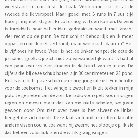
weerstand en dan lost de haak. Verdomme, dat is al de
tweede die ik verspeel. Maar goed, met 5 runs in 7 uur tijd
hoor je mij niet klagen. Er zal er nog wel een komen. De wind
is inmiddels naar het zuiden gedraaid en waait met kracht
vier recht op de punt. De zon schijnt behoorlijk en ik moet
oppassen dat ik niet verbrand, maar wie maalt daarom? Het
is vijf over halftwee. Weer is het de linker hengel die acte de
presence geeft. Op zich niet zo verwonderlijk want ik had al
een paar keer vis zien draaien in de buurt van mijn aas. De
cijfers die bij deze schub horen zijn 80 centimeter en 23 pond.
Het is een hele gave schub die er nog jong uitziet. Een belofte
voor de toekomst. Het windje is zwoel en ik zit lekker in mijn
polo te genieten van de zon. De radio voorspelt voor morgen
regen en onweer maar dat kan me niets schelen, we gaan
gewoon door. Om tien over twee is het alweer de linker
hengel die zich meldt. Deze laat zich anders drillen dan alle
andere vissen tot nu toe want hij zwemt het slootje op. Ik zie
dat het een volschub is en die wil ik graag vangen.