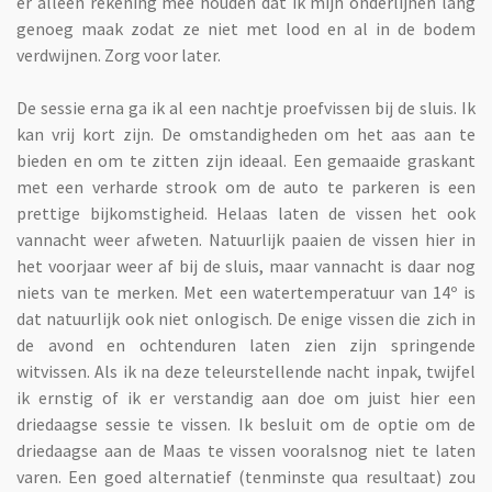
er alleen rekening mee houden dat ik mijn onderlijnen lang
genoeg maak zodat ze niet met lood en al in de bodem
verdwijnen. Zorg voor later.
De sessie erna ga ik al een nachtje proefvissen bij de sluis. Ik
kan vrij kort zijn. De omstandigheden om het aas aan te
bieden en om te zitten zijn ideaal. Een gemaaide graskant
met een verharde strook om de auto te parkeren is een
prettige bijkomstigheid. Helaas laten de vissen het ook
vannacht weer afweten. Natuurlijk paaien de vissen hier in
het voorjaar weer af bij de sluis, maar vannacht is daar nog
niets van te merken. Met een watertemperatuur van 14º is
dat natuurlijk ook niet onlogisch. De enige vissen die zich in
de avond en ochtenduren laten zien zijn springende
witvissen. Als ik na deze teleurstellende nacht inpak, twijfel
ik ernstig of ik er verstandig aan doe om juist hier een
driedaagse sessie te vissen. Ik besluit om de optie om de
driedaagse aan de Maas te vissen vooralsnog niet te laten
varen. Een goed alternatief (tenminste qua resultaat) zou