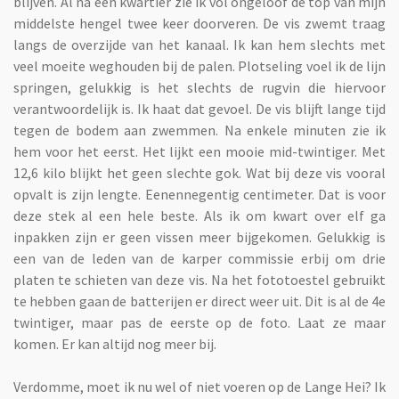
blijven. Al na een kwartier zie ik vol ongeloof de top van mijn
middelste hengel twee keer doorveren. De vis zwemt traag
langs de overzijde van het kanaal. Ik kan hem slechts met
veel moeite weghouden bij de palen. Plotseling voel ik de lijn
springen, gelukkig is het slechts de rugvin die hiervoor
verantwoordelijk is. Ik haat dat gevoel. De vis blijft lange tijd
tegen de bodem aan zwemmen. Na enkele minuten zie ik
hem voor het eerst. Het lijkt een mooie mid-twintiger. Met
12,6 kilo blijkt het geen slechte gok. Wat bij deze vis vooral
opvalt is zijn lengte. Eenennegentig centimeter. Dat is voor
deze stek al een hele beste. Als ik om kwart over elf ga
inpakken zijn er geen vissen meer bijgekomen. Gelukkig is
een van de leden van de karper commissie erbij om drie
platen te schieten van deze vis. Na het fototoestel gebruikt
te hebben gaan de batterijen er direct weer uit. Dit is al de 4e
twintiger, maar pas de eerste op de foto. Laat ze maar
komen. Er kan altijd nog meer bij.
Verdomme, moet ik nu wel of niet voeren op de Lange Hei? Ik