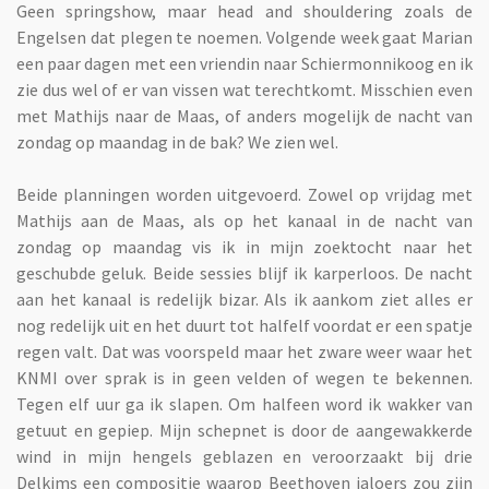
Geen springshow, maar head and shouldering zoals de
Engelsen dat plegen te noemen. Volgende week gaat Marian
een paar dagen met een vriendin naar Schiermonnikoog en ik
zie dus wel of er van vissen wat terechtkomt. Misschien even
met Mathijs naar de Maas, of anders mogelijk de nacht van
zondag op maandag in de bak? We zien wel.
Beide planningen worden uitgevoerd. Zowel op vrijdag met
Mathijs aan de Maas, als op het kanaal in de nacht van
zondag op maandag vis ik in mijn zoektocht naar het
geschubde geluk. Beide sessies blijf ik karperloos. De nacht
aan het kanaal is redelijk bizar. Als ik aankom ziet alles er
nog redelijk uit en het duurt tot halfelf voordat er een spatje
regen valt. Dat was voorspeld maar het zware weer waar het
KNMI over sprak is in geen velden of wegen te bekennen.
Tegen elf uur ga ik slapen. Om halfeen word ik wakker van
getuut en gepiep. Mijn schepnet is door de aangewakkerde
wind in mijn hengels geblazen en veroorzaakt bij drie
Delkims een compositie waarop Beethoven jaloers zou zijn