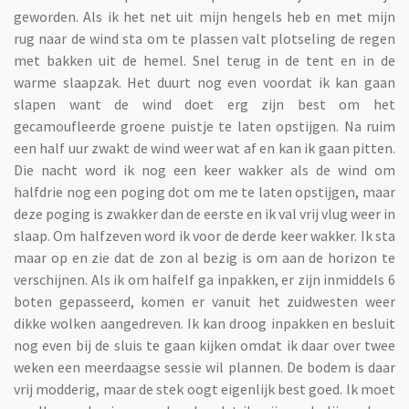
geworden. Als ik het net uit mijn hengels heb en met mijn
rug naar de wind sta om te plassen valt plotseling de regen
met bakken uit de hemel. Snel terug in de tent en in de
warme slaapzak. Het duurt nog even voordat ik kan gaan
slapen want de wind doet erg zijn best om het
gecamoufleerde groene puistje te laten opstijgen. Na ruim
een half uur zwakt de wind weer wat af en kan ik gaan pitten.
Die nacht word ik nog een keer wakker als de wind om
halfdrie nog een poging dot om me te laten opstijgen, maar
deze poging is zwakker dan de eerste en ik val vrij vlug weer in
slaap. Om halfzeven word ik voor de derde keer wakker. Ik sta
maar op en zie dat de zon al bezig is om aan de horizon te
verschijnen. Als ik om halfelf ga inpakken, er zijn inmiddels 6
boten gepasseerd, komen er vanuit het zuidwesten weer
dikke wolken aangedreven. Ik kan droog inpakken en besluit
nog even bij de sluis te gaan kijken omdat ik daar over twee
weken een meerdaagse sessie wil plannen. De bodem is daar
vrij modderig, maar de stek oogt eigenlijk best goed. Ik moet