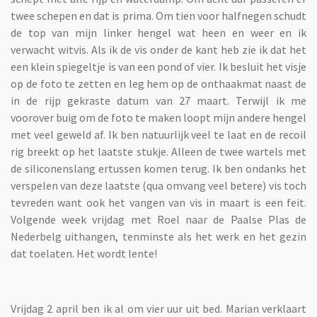
twee schepen en dat is prima. Om tien voor halfnegen schudt
de top van mijn linker hengel wat heen en weer en ik
verwacht witvis. Als ik de vis onder de kant heb zie ik dat het
een klein spiegeltje is van een pond of vier. Ik besluit het visje
op de foto te zetten en leg hem op de onthaakmat naast de
in de rijp gekraste datum van 27 maart. Terwijl ik me
voorover buig om de foto te maken loopt mijn andere hengel
met veel geweld af. Ik ben natuurlijk veel te laat en de recoil
rig breekt op het laatste stukje. Alleen de twee wartels met
de siliconenslang ertussen komen terug. Ik ben ondanks het
verspelen van deze laatste (qua omvang veel betere) vis toch
tevreden want ook het vangen van vis in maart is een feit.
Volgende week vrijdag met Roel naar de Paalse Plas de
Nederbelg uithangen, tenminste als het werk en het gezin
dat toelaten. Het wordt lente!
Vrijdag 2 april ben ik al om vier uur uit bed. Marian verklaart