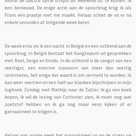
vooral de laatste optie schijnt dit weekend uit te komen. Ik
ben benieuwd. De enige actie aan de spoorbrug krijg ik als
Frans een praatje met me maakt. Helaas schiet de vis er na
enkele seconden af. Volgende week beter.
De week erna vis ik een nacht in België en een ochtend aan de
spoorbrug. In België bestaat het hoogtepunt uit gesprekken
met Roel, Serge en Smids. In de ochtend is de vangst van een
veertiger, een enorme ruisvoorn van meer dan veertig
centimeter, het enige dat waard is om vermeld te worden. Ik
kan weer veertien en een half uur blanken bijschrijven in mijn
logboek. Zondag met Mathijs naar de Zutter. Ik ga een boek
kopen, ik wil de lezing van Cottenier zien, ik moet nog wat
zoetstof hebben en ik ga nog maar eens kijken of er
garnaalmeel te krijgen is.
Helaas was vorige week het garnaalmeel op en de stress op