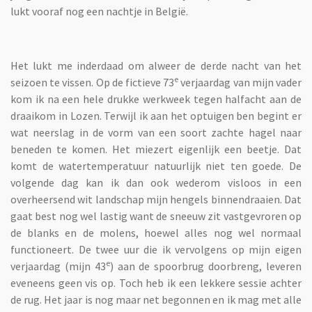
lukt vooraf nog een nachtje in België.
Het lukt me inderdaad om alweer de derde nacht van het
e
seizoen te vissen. Op de fictieve 73
verjaardag van mijn vader
kom ik na een hele drukke werkweek tegen halfacht aan de
draaikom in Lozen. Terwijl ik aan het optuigen ben begint er
wat neerslag in de vorm van een soort zachte hagel naar
beneden te komen. Het miezert eigenlijk een beetje. Dat
komt de watertemperatuur natuurlijk niet ten goede. De
volgende dag kan ik dan ook wederom visloos in een
overheersend wit landschap mijn hengels binnendraaien. Dat
gaat best nog wel lastig want de sneeuw zit vastgevroren op
de blanks en de molens, hoewel alles nog wel normaal
functioneert. De twee uur die ik vervolgens op mijn eigen
e
verjaardag (mijn 43
) aan de spoorbrug doorbreng, leveren
eveneens geen vis op. Toch heb ik een lekkere sessie achter
de rug. Het jaar is nog maar net begonnen en ik mag met alle