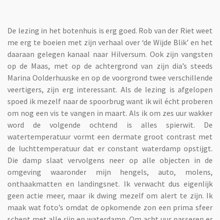
De lezing in het botenhuis is erg goed. Rob van der Riet weet
me erg te boeien met zijn verhaal over ‘de Wijde Blik’ en het
daaraan gelegen kanaal naar Hilversum. Ook zijn vangsten
op de Maas, met op de achtergrond van zijn dia’s steeds
Marina Oolderhuuske en op de voorgrond twee verschillende
veertigers, zijn erg interessant. Als de lezing is afgelopen
spoed ik mezelf naar de spoorbrug want ik wil écht proberen
om nog een vis te vangen in maart. Als ik om zes uur wakker
word de volgende ochtend is alles spierwit. De
watertemperatuur vormt een dermate groot contrast met
de luchttemperatuur dat er constant waterdamp opstijgt.
Die damp slaat vervolgens neer op alle objecten in de
omgeving waaronder mijn hengels, auto, molens,
onthaakmatten en landingsnet. Ik verwacht dus eigenlijk
geen actie meer, maar ik dwing mezelf om alert te zijn. Ik
maak wat foto’s omdat de opkomende zon een prima sfeer
schept met alle rijp en waterdamp. Om acht uur passeren er