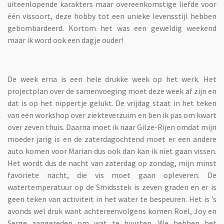
uiteenlopende karakters maar overeenkomstige liefde voor
één vissoort, deze hobby tot een unieke levensstijl hebben
gebombardeerd. Kortom het was een geweldig weekend
maar ik word ook een dagje ouder!
De week erna is een hele drukke week op het werk. Het
projectplan over de samenvoeging moet deze week af zijn en
dat is op het nippertje gelukt. De vrijdag staat in het teken
van een workshop over ziekteverzuim en ben ik pas om kwart
over zeven thuis. Daarna moet ik naar Gilze-Rijen omdat mijn
moeder jarig is en de zaterdagochtend moet er een andere
auto komen voor Marian dus ook dan kan ik niet gaan vissen.
Het wordt dus de nacht van zaterdag op zondag, mijn minst
favoriete nacht, die vis moet gaan opleveren. De
watertemperatuur op de Smidsstek is zeven graden en er is
geen teken van activiteit in het water te bespeuren. Het is ’s
avonds wel druk want achtereenvolgens komen Roel, Joy en
Serge aangereden om wat te buurten. We hebben het