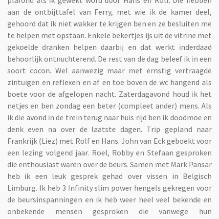
plafond als ik gewekt word door Hans en Rolf. Die hebben
aan de ontbijttafel van Ferry, met wie ik de kamer deel,
gehoord dat ik niet wakker te krijgen ben en ze besluiten me
te helpen met opstaan. Enkele bekertjes ijs uit de vitrine met
gekoelde dranken helpen daarbij en dat werkt inderdaad
behoorlijk ontnuchterend. De rest van de dag beleef ik in een
soort cocon. Wel aanwezig maar met ernstig vertraagde
zintuigen en reflexen en af en toe boven de wc hangend als
boete voor de afgelopen nacht. Zaterdagavond houd ik het
netjes en ben zondag een beter (compleet ander) mens. Als
ik die avond in de trein terug naar huis rijd ben ik doodmoe en
denk even na over de laatste dagen. Trip gepland naar
Frankrijk (Liez) met Rolf en Hans. John van Eck geboekt voor
een lezing volgend jaar. Roel, Robby en Stefaan gesproken
die enthousiast waren over de beurs. Samen met Mark Pansar
heb ik een leuk gesprek gehad over vissen in Belgisch
Limburg. Ik heb 3 Infinity slim power hengels gekregen voor
de beursinspanningen en ik heb weer heel veel bekende en
onbekende mensen gesproken die vanwege hun