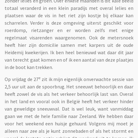
zonder lelies en groen. Over enkele maanden is dit kale beeld
totaal veranderd in een klein paradijs met overal lelies en
plaatsen waar de vis in het riet zijn kostje bij elkaar kan
scharrelen. Verder is deze omgeving uiterst geschikt voor
roerdomp, rietzanger en er worden zelfs met enige
regelmaat visarenden waargenomen. Ook de metersnoek
heeft hier zijn domicilie samen met karpers uit de oude
Heidemij kwekerijen. Ik ben heel benieuwd wat daar dit jaar
van terecht gaat komen en of ik een aantal van deze plaatjes
in de boot kan trekken.
e
Op vrijdag de 27
zit ik mijn eigenlijk onverwachte sessie van
2,5 uur uit aan de spoorbrug. Het sneeuwt behoorlijk en daar
heeft zowel de vis als het verkeer behoorlijk last van. Overal
in het land en vooral ook in België heeft het verkeer hinder
van geweldige sneeuwval. Dat is wel leuk, want vanmiddag
gaan we met de hele familie naar Zeeland. We hebben daar
voor het weekend een huisje gehuurd. Volgens mij moet je
alleen naar zee als je kunt zonnebaden of als het stormt en