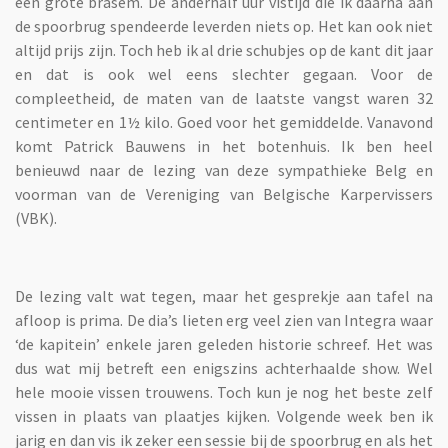
een grote brasem. De anderhalf uur vistijd die ik daarna aan
de spoorbrug spendeerde leverden niets op. Het kan ook niet
altijd prijs zijn. Toch heb ik al drie schubjes op de kant dit jaar
en dat is ook wel eens slechter gegaan. Voor de
compleetheid, de maten van de laatste vangst waren 32
centimeter en 1½ kilo. Goed voor het gemiddelde. Vanavond
komt Patrick Bauwens in het botenhuis. Ik ben heel
benieuwd naar de lezing van deze sympathieke Belg en
voorman van de Vereniging van Belgische Karpervissers
(VBK).
De lezing valt wat tegen, maar het gesprekje aan tafel na
afloop is prima. De dia’s lieten erg veel zien van Integra waar
‘de kapitein’ enkele jaren geleden historie schreef. Het was
dus wat mij betreft een enigszins achterhaalde show. Wel
hele mooie vissen trouwens. Toch kun je nog het beste zelf
vissen in plaats van plaatjes kijken. Volgende week ben ik
jarig en dan vis ik zeker een sessie bij de spoorbrug en als het