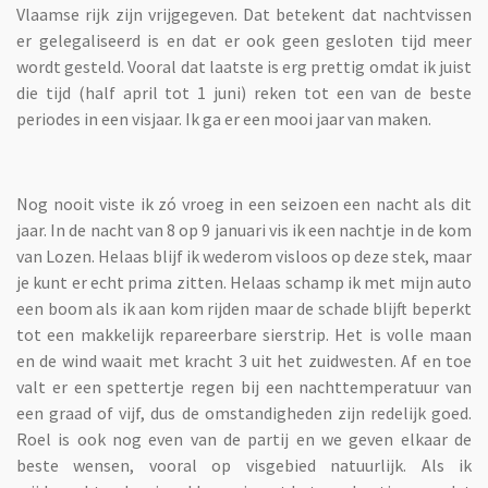
Vlaamse rijk zijn vrijgegeven. Dat betekent dat nachtvissen
er gelegaliseerd is en dat er ook geen gesloten tijd meer
wordt gesteld. Vooral dat laatste is erg prettig omdat ik juist
die tijd (half april tot 1 juni) reken tot een van de beste
periodes in een visjaar. Ik ga er een mooi jaar van maken.
Nog nooit viste ik zó vroeg in een seizoen een nacht als dit
jaar. In de nacht van 8 op 9 januari vis ik een nachtje in de kom
van Lozen. Helaas blijf ik wederom visloos op deze stek, maar
je kunt er echt prima zitten. Helaas schamp ik met mijn auto
een boom als ik aan kom rijden maar de schade blijft beperkt
tot een makkelijk repareerbare sierstrip. Het is volle maan
en de wind waait met kracht 3 uit het zuidwesten. Af en toe
valt er een spettertje regen bij een nachttemperatuur van
een graad of vijf, dus de omstandigheden zijn redelijk goed.
Roel is ook nog even van de partij en we geven elkaar de
beste wensen, vooral op visgebied natuurlijk. Als ik