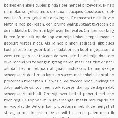
boilies en enkele cupjes pinda’s per hengel bijgevoerd. Ik heb
mijn blauwe geluksmuts op (zoals Jacques Cousteau er ook
een heeft) om geluk af te dwingen. De mascotte die ik van
Mathijs heb gekregen, een bruine walrus, staat tevreden op
de middelste Delkim en kijkt over het water. Om tien uur krijg
ik een ferme tik op de top van mijn linker hengel maar er
gebeurt verder niets. Als ik heb binnen gedraaid lijkt alles
toch in orde dus gooi ik alles nadat er een boot is gepasseerd
weer terug op de stek aan de overzijde. Ik wil mijn doel om
elke maand vis te vangen graag halen maar het ziet er naar
uit dat het in februari al gaat mislukken. De aanwezige
scheepvaart doet mijn kans op succes met enkele tientallen
procenten toenemen. Dit was al de tweede boot vandaag en
dat maakt de vis toch een stuk actiever dan op de dagen dat
scheepvaart uitblijft. Om vijf over halfelf gebeurt het dan
toch nog. De top van mijn linkerhengel maakt rare capriolen
en voordat de Delkim kan protesteren heb ik de hengel al
stevig in mijn knuisten. De vis wil tussen de palen maar ik