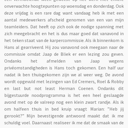
onverwachte hoogtepunten op woensdag en donderdag. Ook
deze vrijdag is een rare dag want vandaag heb ik met een
aantal medewerkers afscheid genomen van een van mijn
teamleiders. Dat heeft op zich ook de nodige spanning met
zich meegebracht en het is dus maar goed dat vanavond in
het teken staat van de karpercommissie. Als ik binnenkom is
Hans al gearriveerd. Hij zou vanavond ook meegaan naar de
commissie omdat Jaap de Bliek er een lezing zou geven.
Ondanks het afmelden van Jaap wegens
privéomstandigheden is Hans toch gekomen. Een half uur
nadat ik ben thuisgekomen zijn we al weer weg. De avond
wordt opgevuld met lezingen van Ed Cremers, Roel & Robby
en last but not least Herman Coenen. Ondanks dit
bijgestuurde noodprogramma is het een heel geslaagde
avond met op de valreep nog een klein zwart randje. Als ik
om halfeen thuis in bed kruip vraagt Marian: ”Heb jij
gerookt?” Mijn bevestigende antwoord maakt dat ik me
schuldig voel. Daarnaast realiseer ik me dat de smaak van de