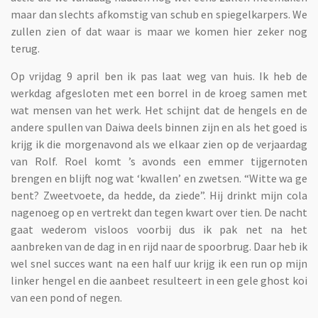
maar dan slechts afkomstig van schub en spiegelkarpers. We
zullen zien of dat waar is maar we komen hier zeker nog
terug.
Op vrijdag 9 april ben ik pas laat weg van huis. Ik heb de
werkdag afgesloten met een borrel in de kroeg samen met
wat mensen van het werk. Het schijnt dat de hengels en de
andere spullen van Daiwa deels binnen zijn en als het goed is
krijg ik die morgenavond als we elkaar zien op de verjaardag
van Rolf. Roel komt ’s avonds een emmer tijgernoten
brengen en blijft nog wat ‘kwallen’ en zwetsen. “Witte wa ge
bent? Zweetvoete, da hedde, da ziede”. Hij drinkt mijn cola
nagenoeg op en vertrekt dan tegen kwart over tien. De nacht
gaat wederom visloos voorbij dus ik pak net na het
aanbreken van de dag in en rijd naar de spoorbrug. Daar heb ik
wel snel succes want na een half uur krijg ik een run op mijn
linker hengel en die aanbeet resulteert in een gele ghost koi
van een pond of negen.