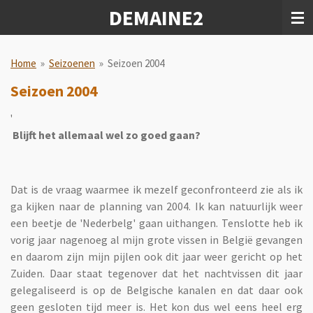
DEMAINE2
Ga
direct
naar
de
Home
»
Seizoenen
»
Seizoen 2004
hoofdinhoud
Seizoen 2004
'
Blijft het allemaal wel zo goed gaan?
Dat is de vraag waarmee ik mezelf geconfronteerd zie als ik
ga kijken naar de planning van 2004. Ik kan natuurlijk weer
een beetje de 'Nederbelg' gaan uithangen. Tenslotte heb ik
vorig jaar nagenoeg al mijn grote vissen in België gevangen
en daarom zijn mijn pijlen ook dit jaar weer gericht op het
Zuiden. Daar staat tegenover dat het nachtvissen dit jaar
gelegaliseerd is op de Belgische kanalen en dat daar ook
geen gesloten tijd meer is. Het kon dus wel eens heel erg