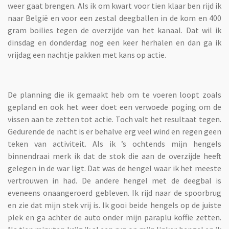
weer gaat brengen. Als ik om kwart voor tien klaar ben rijd ik
naar België en voor een zestal deegballen in de kom en 400
gram boilies tegen de overzijde van het kanaal. Dat wil ik
dinsdag en donderdag nog een keer herhalen en dan ga ik
vrijdag een nachtje pakken met kans op actie.
De planning die ik gemaakt heb om te voeren loopt zoals
gepland en ook het weer doet een verwoede poging om de
vissen aan te zetten tot actie. Toch valt het resultaat tegen.
Gedurende de nacht is er behalve erg veel wind en regen geen
teken van activiteit. Als ik ’s ochtends mijn hengels
binnendraai merk ik dat de stok die aan de overzijde heeft
gelegen in de war ligt. Dat was de hengel waar ik het meeste
vertrouwen in had. De andere hengel met de deegbal is
eveneens onaangeroerd gebleven. Ik rijd naar de spoorbrug
en zie dat mijn stek vrij is. Ik gooi beide hengels op de juiste
plek en ga achter de auto onder mijn paraplu koffie zetten.