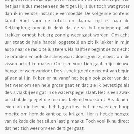
het jaar is dus meteen een dertiger. Hij is dus toch wat groter
dan ik in eerste instantie vermoedde. De volgende ochtend
komt Roel voor de foto’s en daarna rijd ik naar de
Kettingbrug omdat ik denk dat de vis het ondiepe op wil
trekken omdat het erg zonnig weer gaat worden. Om acht
uur staat de hele handel opgesteld en zit ik lekker in mijn
auto naar de radio te luisteren. Na halftien begint de zon echt
te branden en ook de scheepvaart doet goed zijn best om de
vissen actief te maken. Om tien voor tien gaat mijn nieuwe
hengel er weer vandoor. De vis voelt goed en neemt van begin
af aan al lijn. Ik ben er nu vanaf het begin ook zeker van dat
het weer om een hele grote gaat en dat zie ik bevestigd als
de vis vlakbij een gat in de waterspiegel slaat. Het is een zwak
beschubde spiegel die me niet bekend voorkomt. Als ik hem
even later in het net heb liggen kost het me weer een hoop
moeite om hem de kant op te krijgen. Hier is het de hoogte
van de kade die het tillen lastig maakt. Toch voel ik nu direct
dat het zich weer om een dertiger gaat.