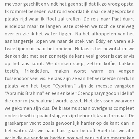
me voor geschift en vindt het geen stijl dat ik zo vroeg opsta.
Ik rommel beneden wat rond voordat ik naar de afgesproken
plaats rijd waar ik Roel zal treffen. De reis naar Paal duurt
eindeloos maar te langen leste steken we toch de snelweg
over en zie ik het water liggen. Na het afkoppelen van het
aanhangertje lopen we naar de stek van Eddy en varen elk
twee lijnen uit naar het ondiepe. Helaas is het bewolkt en we
denken dat met een zonnetje de kans veel groter is dat er vis
op het aas komt. We drinken soep, zetten koffie, bakken
tosti’s, frikadellen, maken worst warm en vangen
tussendoor veel vis. Helaas zijn ze van het verkeerde merk. In
plaats van het type “Cyprinus” zijn de meeste vangsten
“Abramis Brahma” en een enkele “Ctenopharyngodon Idella”
die door mij schaakmat wordt gezet. Niet de vissen waarvoor
we gekomen zijn dus. De brasems staan overigens compleet
onder de witte paaiuitslag en zijn behoorlijk van formaat. De
graskarper vecht zoals gewoonlijk harder op de kant dan in
het water. Als we naar huis gaan belooft Roel dat we alle
actie die we vandaag hadden nog wel eens zullen meemaken