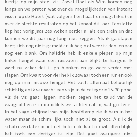
biertje op mijn stoel zit. Zowel Roel als Wim komen nog
langs en we praten wat over de mogelijkheden van instant
vissen op de Hoort (wat volgens hen haast onmogelijk is) en
over de slechte resultaten op het kanaal dit jaar. Tenslotte
liep het vorig jaar zes weken eerder al als een trein en dat
kunnen we dit jaar nog lang niet zeggen. Als ik ga slapen
heeft zich nog niets gemeld en ik begin al weer te denken aan
nog een blank. Om halfdrie heb ik enkele piepen op mijn
linker hengel waar een ruisvoorn aan blijkt te hangen. Ik
weet nu zeker dat ik ga blanken en ga weer verder met
slapen. Om kwart voor vier heb ik zowaar toch een run en ook
nog op mijn nieuwe hengel. Het voelt allemaal behoorlijk
schichtig en ik verwacht een visje in de categorie 15-20 pond.
Als de vis gaat liggen mokken tegen het talud van de
vaargeul ben ik er inmiddels wel achter dat hij wat groter is.
In het vage schijnsel van mijn hoofdlamp zie ik hem in het
water maar de schim lijkt toch niet al te groot. Als ik de
schub even later in het net heb en de kant op wil tillen blijkt
het toch een dertiger te zijn. Dat gaat overigens niet