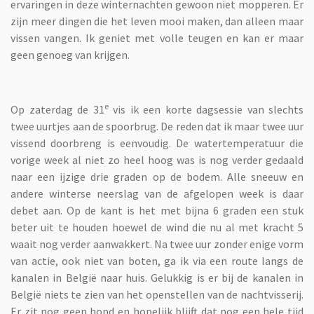
ervaringen in deze winternachten gewoon niet mopperen. Er
zijn meer dingen die het leven mooi maken, dan alleen maar
vissen vangen. Ik geniet met volle teugen en kan er maar
geen genoeg van krijgen.
e
Op zaterdag de 31
vis ik een korte dagsessie van slechts
twee uurtjes aan de spoorbrug. De reden dat ik maar twee uur
vissend doorbreng is eenvoudig. De watertemperatuur die
vorige week al niet zo heel hoog was is nog verder gedaald
naar een ijzige drie graden op de bodem. Alle sneeuw en
andere winterse neerslag van de afgelopen week is daar
debet aan. Op de kant is het met bijna 6 graden een stuk
beter uit te houden hoewel de wind die nu al met kracht 5
waait nog verder aanwakkert. Na twee uur zonder enige vorm
van actie, ook niet van boten, ga ik via een route langs de
kanalen in België naar huis. Gelukkig is er bij de kanalen in
België niets te zien van het openstellen van de nachtvisserij.
Er zit nog geen hond en hopelijk blijft dat nog een hele tijd