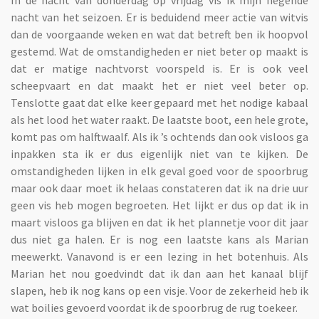
In de nacht van donderdag op vrijdag vis ik mijn negende
nacht van het seizoen. Er is beduidend meer actie van witvis
dan de voorgaande weken en wat dat betreft ben ik hoopvol
gestemd. Wat de omstandigheden er niet beter op maakt is
dat er matige nachtvorst voorspeld is. Er is ook veel
scheepvaart en dat maakt het er niet veel beter op.
Tenslotte gaat dat elke keer gepaard met het nodige kabaal
als het lood het water raakt. De laatste boot, een hele grote,
komt pas om halftwaalf. Als ik ’s ochtends dan ook visloos ga
inpakken sta ik er dus eigenlijk niet van te kijken. De
omstandigheden lijken in elk geval goed voor de spoorbrug
maar ook daar moet ik helaas constateren dat ik na drie uur
geen vis heb mogen begroeten. Het lijkt er dus op dat ik in
maart visloos ga blijven en dat ik het plannetje voor dit jaar
dus niet ga halen. Er is nog een laatste kans als Marian
meewerkt. Vanavond is er een lezing in het botenhuis. Als
Marian het nou goedvindt dat ik dan aan het kanaal blijf
slapen, heb ik nog kans op een visje. Voor de zekerheid heb ik
wat boilies gevoerd voordat ik de spoorbrug de rug toekeer.