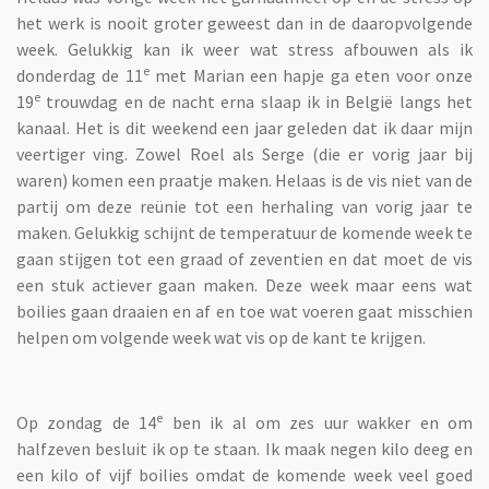
het werk is nooit groter geweest dan in de daaropvolgende
week. Gelukkig kan ik weer wat stress afbouwen als ik
e
donderdag de 11
met Marian een hapje ga eten voor onze
e
19
trouwdag en de nacht erna slaap ik in België langs het
kanaal. Het is dit weekend een jaar geleden dat ik daar mijn
veertiger ving. Zowel Roel als Serge (die er vorig jaar bij
waren) komen een praatje maken. Helaas is de vis niet van de
partij om deze reünie tot een herhaling van vorig jaar te
maken. Gelukkig schijnt de temperatuur de komende week te
gaan stijgen tot een graad of zeventien en dat moet de vis
een stuk actiever gaan maken. Deze week maar eens wat
boilies gaan draaien en af en toe wat voeren gaat misschien
helpen om volgende week wat vis op de kant te krijgen.
e
Op zondag de 14
ben ik al om zes uur wakker en om
halfzeven besluit ik op te staan. Ik maak negen kilo deeg en
een kilo of vijf boilies omdat de komende week veel goed