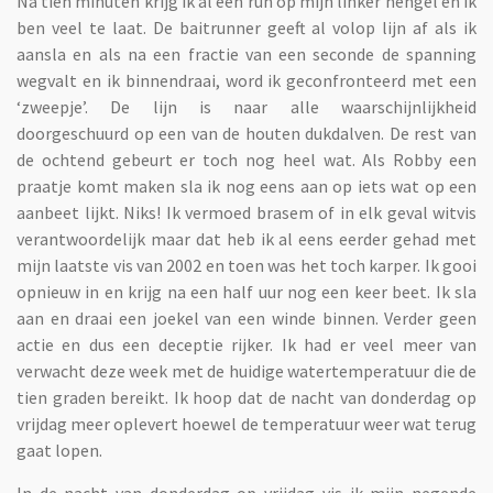
Na tien minuten krijg ik al een run op mijn linker hengel en ik
ben veel te laat. De baitrunner geeft al volop lijn af als ik
aansla en als na een fractie van een seconde de spanning
wegvalt en ik binnendraai, word ik geconfronteerd met een
‘zweepje’. De lijn is naar alle waarschijnlijkheid
doorgeschuurd op een van de houten dukdalven. De rest van
de ochtend gebeurt er toch nog heel wat. Als Robby een
praatje komt maken sla ik nog eens aan op iets wat op een
aanbeet lijkt. Niks! Ik vermoed brasem of in elk geval witvis
verantwoordelijk maar dat heb ik al eens eerder gehad met
mijn laatste vis van 2002 en toen was het toch karper. Ik gooi
opnieuw in en krijg na een half uur nog een keer beet. Ik sla
aan en draai een joekel van een winde binnen. Verder geen
actie en dus een deceptie rijker. Ik had er veel meer van
verwacht deze week met de huidige watertemperatuur die de
tien graden bereikt. Ik hoop dat de nacht van donderdag op
vrijdag meer oplevert hoewel de temperatuur weer wat terug
gaat lopen.