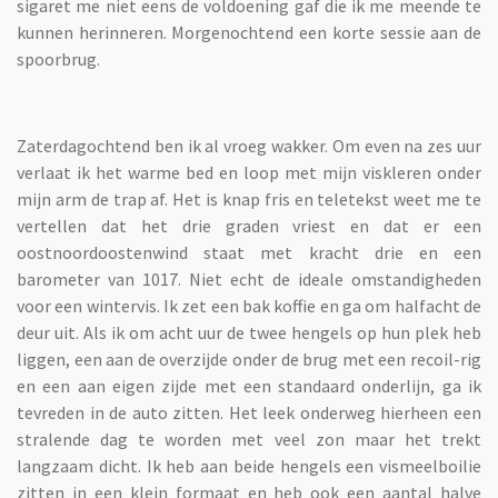
sigaret me niet eens de voldoening gaf die ik me meende te
kunnen herinneren. Morgenochtend een korte sessie aan de
spoorbrug.
Zaterdagochtend ben ik al vroeg wakker. Om even na zes uur
verlaat ik het warme bed en loop met mijn viskleren onder
mijn arm de trap af. Het is knap fris en teletekst weet me te
vertellen dat het drie graden vriest en dat er een
oostnoordoostenwind staat met kracht drie en een
barometer van 1017. Niet echt de ideale omstandigheden
voor een wintervis. Ik zet een bak koffie en ga om halfacht de
deur uit. Als ik om acht uur de twee hengels op hun plek heb
liggen, een aan de overzijde onder de brug met een recoil-rig
en een aan eigen zijde met een standaard onderlijn, ga ik
tevreden in de auto zitten. Het leek onderweg hierheen een
stralende dag te worden met veel zon maar het trekt
langzaam dicht. Ik heb aan beide hengels een vismeelboilie
zitten in een klein formaat en heb ook een aantal halve