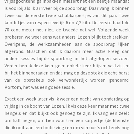
vrijdagochtend ga inpakken miezert het een beetje maar dat
is voorbij als ik arriveer bij de spoorbrug. Daar vang ik binnen
twee uur de eerste twee schubkarpertjes van dit jaar. Twee
knolletjes van respectievelijk 6 en 7,2 kilo. De eerste haalt de
70 centimeter net niet, de tweede net wel. Volgende week
proberen we weer eens wat anders. Lozen blijft toch trekken.
Overigens, de werkzaamheden aan de spoorbrug lijken
afgerond. Misschien dat ik daarom meer actie kreeg dan
andere sessies bij de spoorbrug in het afgelopen seizoen.
Verder ben ik deze keer geen enkele keer blijven vastzitten
bij het binnendraaien en dat mag op deze stek die echt barst
van de obstakels ook verwonderlijk worden genoemd.
Kortom, het was een goede sessie.
Exact een week later vis ik weer een nacht van donderdag op
vrijdag in de bocht van Lozen. Ik vis deze keer maar met twee
hengels en dat blijkt ook genoeg te zijn. Ik vang een zeelt
om half negen, om tien voor tien een karpertje (de kleinste
die ik ooit aan een boilie ving) en om vier uur ’s ochtends nog