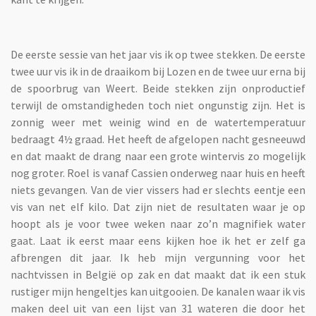
De eerste sessie van het jaar vis ik op twee stekken. De eerste
twee uur vis ik in de draaikom bij Lozen en de twee uur erna bij
de spoorbrug van Weert. Beide stekken zijn onproductief
terwijl de omstandigheden toch niet ongunstig zijn. Het is
zonnig weer met weinig wind en de watertemperatuur
bedraagt 4½ graad. Het heeft de afgelopen nacht gesneeuwd
en dat maakt de drang naar een grote wintervis zo mogelijk
nog groter. Roel is vanaf Cassien onderweg naar huis en heeft
niets gevangen. Van de vier vissers had er slechts eentje een
vis van net elf kilo. Dat zijn niet de resultaten waar je op
hoopt als je voor twee weken naar zo’n magnifiek water
gaat. Laat ik eerst maar eens kijken hoe ik het er zelf ga
afbrengen dit jaar. Ik heb mijn vergunning voor het
nachtvissen in België op zak en dat maakt dat ik een stuk
rustiger mijn hengeltjes kan uitgooien. De kanalen waar ik vis
maken deel uit van een lijst van 31 wateren die door het