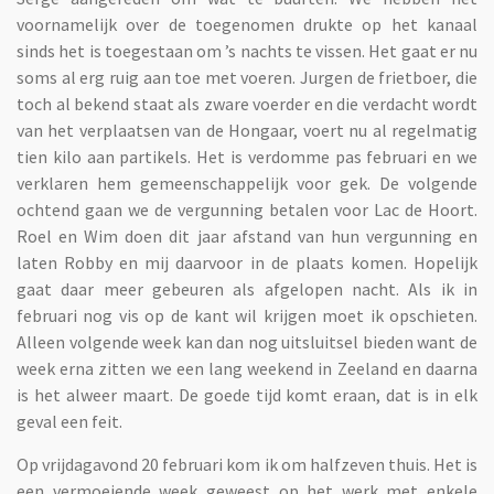
voornamelijk over de toegenomen drukte op het kanaal
sinds het is toegestaan om ’s nachts te vissen. Het gaat er nu
soms al erg ruig aan toe met voeren. Jurgen de frietboer, die
toch al bekend staat als zware voerder en die verdacht wordt
van het verplaatsen van de Hongaar, voert nu al regelmatig
tien kilo aan partikels. Het is verdomme pas februari en we
verklaren hem gemeenschappelijk voor gek. De volgende
ochtend gaan we de vergunning betalen voor Lac de Hoort.
Roel en Wim doen dit jaar afstand van hun vergunning en
laten Robby en mij daarvoor in de plaats komen. Hopelijk
gaat daar meer gebeuren als afgelopen nacht. Als ik in
februari nog vis op de kant wil krijgen moet ik opschieten.
Alleen volgende week kan dan nog uitsluitsel bieden want de
week erna zitten we een lang weekend in Zeeland en daarna
is het alweer maart. De goede tijd komt eraan, dat is in elk
geval een feit.
Op vrijdagavond 20 februari kom ik om halfzeven thuis. Het is
een vermoeiende week geweest op het werk met enkele