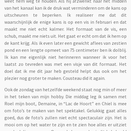
weet hem weg te houden. Als hij afzwenkt naar het midden
van het kanaal kan ik de druk wat verminderen om de kans op
uitscheuren te beperken. Ik realiseer me dat dit
waarschijnlijk de enige kans is op een vis in februari en dat
maakt me niet echt kalmer. Het formaat van de vis, een
schub, maakt me niets uit. Het gaat er echt om dat ik hem op
de kant krijg. Als ik even later een gewicht aflees van zestien
pond en een lengte opmeet van 75 centimeter ben ik dolblij.
Ik kan me eigenlijk niet herinneren wanneer ik voor het
laatst zo tevreden was met een visje van dit formaat. Het
doel dat ik me dit jaar heb gesteld helpt dus ook om het
plezier nog groter te maken. Cousteau did it again.
Ook de zondag van hetzelfde weekend staat nog min of meer
in het teken van mijn hobby. Die middag leg ik samen met
Roel mijn boot, Demaine, in “Lac de Hoort” en Chiel is mee
om foto’s te maken van het spektakel. Gelukkig gaat alles
goed, dus de foto’s zullen niet echt spectaculair zijn. Het is
mooi om op het water te zijn en te zien hoe alles er uitziet