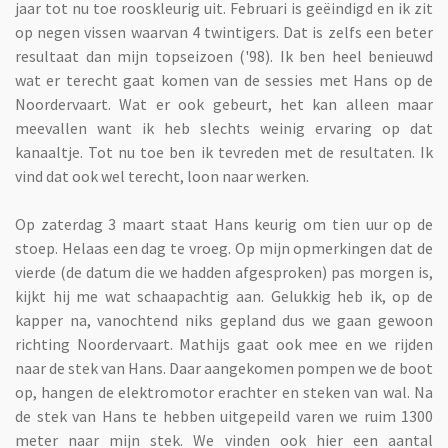
jaar tot nu toe rooskleurig uit. Februari is geëindigd en ik zit
op negen vissen waarvan 4 twintigers. Dat is zelfs een beter
resultaat dan mijn topseizoen ('98). Ik ben heel benieuwd
wat er terecht gaat komen van de sessies met Hans op de
Noordervaart. Wat er ook gebeurt, het kan alleen maar
meevallen want ik heb slechts weinig ervaring op dat
kanaaltje. Tot nu toe ben ik tevreden met de resultaten. Ik
vind dat ook wel terecht, loon naar werken.
Op zaterdag 3 maart staat Hans keurig om tien uur op de
stoep. Helaas een dag te vroeg. Op mijn opmerkingen dat de
vierde (de datum die we hadden afgesproken) pas morgen is,
kijkt hij me wat schaapachtig aan. Gelukkig heb ik, op de
kapper na, vanochtend niks gepland dus we gaan gewoon
richting Noordervaart. Mathijs gaat ook mee en we rijden
naar de stek van Hans. Daar aangekomen pompen we de boot
op, hangen de elektromotor erachter en steken van wal. Na
de stek van Hans te hebben uitgepeild varen we ruim 1300
meter naar mijn stek. We vinden ook hier een aantal