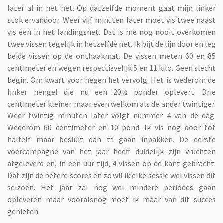
later al in het net. Op datzelfde moment gaat mijn linker
stok ervandoor. Weer vijf minuten later moet vis twee naast
vis één in het landingsnet. Dat is me nog nooit overkomen
twee vissen tegelijk in hetzelfde net. Ik bijt de lijn door en leg
beide vissen op de onthaakmat. De vissen meten 60 en 85
centimeter en wegen respectievelijk 5 en 11 kilo. Geen slecht
begin. Om kwart voor negen het vervolg. Het is wederom de
linker hengel die nu een 20½ ponder oplevert. Drie
centimeter kleiner maar even welkom als de ander twintiger.
Weer twintig minuten later volgt nummer 4 van de dag.
Wederom 60 centimeter en 10 pond. Ik vis nog door tot
halfelf maar besluit dan te gaan inpakken. De eerste
voercampagne van het jaar heeft duidelijk zijn vruchten
afgeleverd en, in een uur tijd, 4 vissen op de kant gebracht.
Dat zijn de betere scores en zo wil ik elke sessie wel vissen dit
seizoen. Het jaar zal nog wel mindere periodes gaan
opleveren maar vooralsnog moet ik maar van dit succes
genieten.