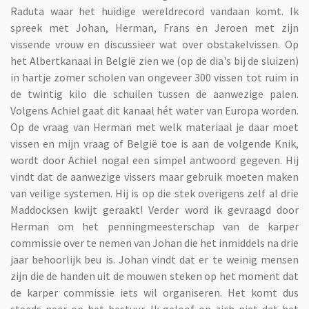
Raduta waar het huidige wereldrecord vandaan komt. Ik
spreek met Johan, Herman, Frans en Jeroen met zijn
vissende vrouw en discussieer wat over obstakelvissen. Op
het Albertkanaal in België zien we (op de dia's bij de sluizen)
in hartje zomer scholen van ongeveer 300 vissen tot ruim in
de twintig kilo die schuilen tussen de aanwezige palen.
Volgens Achiel gaat dit kanaal hét water van Europa worden.
Op de vraag van Herman met welk materiaal je daar moet
vissen en mijn vraag of België toe is aan de volgende Knik,
wordt door Achiel nogal een simpel antwoord gegeven. Hij
vindt dat de aanwezige vissers maar gebruik moeten maken
van veilige systemen. Hij is op die stek overigens zelf al drie
Maddocksen kwijt geraakt! Verder word ik gevraagd door
Herman om het penningmeesterschap van de karper
commissie over te nemen van Johan die het inmiddels na drie
jaar behoorlijk beu is. Johan vindt dat er te weinig mensen
zijn die de handen uit de mouwen steken op het moment dat
de karper commissie iets wil organiseren. Het komt dus
steeds neer op het bestuur. Ik geloof op zich niet dat het