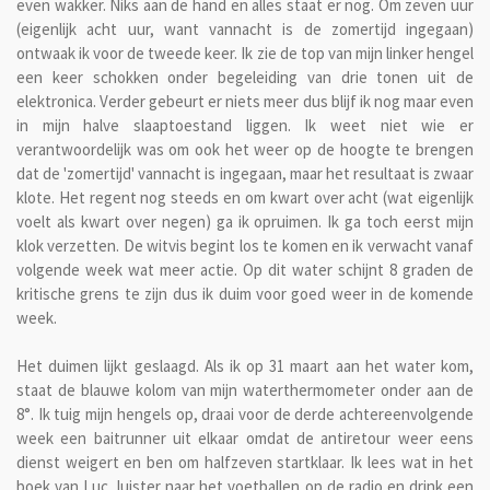
even wakker. Niks aan de hand en alles staat er nog. Om zeven uur
(eigenlijk acht uur, want vannacht is de zomertijd ingegaan)
ontwaak ik voor de tweede keer. Ik zie de top van mijn linker hengel
een keer schokken onder begeleiding van drie tonen uit de
elektronica. Verder gebeurt er niets meer dus blijf ik nog maar even
in mijn halve slaaptoestand liggen. Ik weet niet wie er
verantwoordelijk was om ook het weer op de hoogte te brengen
dat de 'zomertijd' vannacht is ingegaan, maar het resultaat is zwaar
klote. Het regent nog steeds en om kwart over acht (wat eigenlijk
voelt als kwart over negen) ga ik opruimen. Ik ga toch eerst mijn
klok verzetten. De witvis begint los te komen en ik verwacht vanaf
volgende week wat meer actie. Op dit water schijnt 8 graden de
kritische grens te zijn dus ik duim voor goed weer in de komende
week.
Het duimen lijkt geslaagd. Als ik op 31 maart aan het water kom,
staat de blauwe kolom van mijn waterthermometer onder aan de
8°. Ik tuig mijn hengels op, draai voor de derde achtereenvolgende
week een baitrunner uit elkaar omdat de antiretour weer eens
dienst weigert en ben om halfzeven startklaar. Ik lees wat in het
boek van Luc, luister naar het voetballen op de radio en drink een