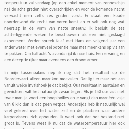
temperatuur zal vandaag (op een enkel moment van zonneschijn
na) de acht graden niet overschrijden en voor de komende nacht
verwacht men zelfs zes graden vorst. Er staat een koude
noordenwind die recht van voren komt en er valt ook nog wat
neerslag in de vorm van natte sneeuw. Ik besluit de zes
achterliggende weken te beschouwen als een niet geslaagd
experiment. Verder spreek ik af met Hans om volgend jaar een
ander water met evenveel potentie maar met meer kans op vis aan
te pakken. Om halfacht 's avonds rijd ik naar huis. Een ervaring en
een deceptie rijker maar eveneens een droom armer.
In mijn tussenbalans riep ik nog dat het resultaat op de
Noordervaart alleen maar kon meevallen. Dat ligt er maar net aan
vanuit welke invalshoek je dat bekijkt. Qua resultaat in aantallen en
gewichten valt het natuurlijk zwaar tegen. Als je 150 uur vist met
twee man, je voert een hoop boilies en je vangt dan maar één visje
van 8 kilo dan is dat geen vetpot. Anderzijds heb ik natuurlijk wel
veel geleerd over het water zelf en de plaatsen waar andere
karpervissers zich ophouden. Ik weet ook dat het bestand niet
groot is. Tevens weet ik nu dat de watertemperatuur hier ook