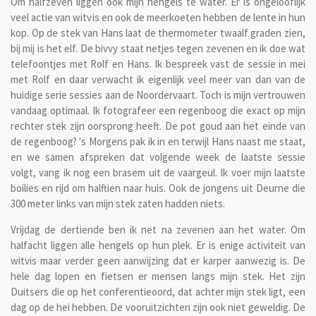
Om halfzeven liggen ook mijn hengels te water. Er is ongelooflijk
veel actie van witvis en ook de meerkoeten hebben de lente in hun
kop. Op de stek van Hans laat de thermometer twaalf graden zien,
bij mij is het elf. De bivvy staat netjes tegen zevenen en ik doe wat
telefoontjes met Rolf en Hans. Ik bespreek vast de sessie in mei
met Rolf en daar verwacht ik eigenlijk veel meer van dan van de
huidige serie sessies aan de Noordervaart. Toch is mijn vertrouwen
vandaag optimaal. Ik fotografeer een regenboog die exact op mijn
rechter stek zijn oorsprong heeft. De pot goud aan het einde van
de regenboog? 's Morgens pak ik in en terwijl Hans naast me staat,
en we samen afspreken dat volgende week de laatste sessie
volgt, vang ik nog een brasem uit de vaargeul. Ik voer mijn laatste
boilies en rijd om halftien naar huis. Ook de jongens uit Deurne die
300 meter links van mijn stek zaten hadden niets.
Vrijdag de dertiende ben ik net na zevenen aan het water. Om
halfacht liggen alle hengels op hun plek. Er is enige activiteit van
witvis maar verder geen aanwijzing dat er karper aanwezig is. De
hele dag lopen en fietsen er mensen langs mijn stek. Het zijn
Duitsers die op het conferentieoord, dat achter mijn stek ligt, een
dag op de hei hebben. De vooruitzichten zijn ook niet geweldig. De