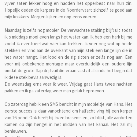
vijver zaten lekker hoog en hadden het opperbest naar hun zin.
Hopelijk deden de karpers in de Noordervaart zichzelf te goed aan
mijn knikkers. Morgen kijken en nog eens voeren.
Maandag is zelfs nog mooier. De verwachtte staking blijft uit zodat
ik s middags mooi even langs het water kan. Ik heb een hark bij me
zodat ik eventueel wat wier kan trekken. Ik voer nog wat op beide
stekken en vind aan de overkant van mijn stek een lange lijn die in
het water hangt. Het lood en de rig zitten er zelfs nog aan. Een
voor mij onbekende montage maar overduidelijk een oudere lijn
omdat de grote flap drijfvuil die eraan vastzit al sinds het begin dat
ik deze stek bevis aanwezig is.
De woensdag erna voer ik weer. Vrijdag gaat Hans twee nachten
pakken en ik ga zaterdag weer mijn geluk beproeven.
Op zaterdag heb ik een SMS bericht in mijn mobieltje van Hans. Het
eerste succes is daar vanochtend om halfacht ving hij een karper
van 16 pond. Ook heeft hij twee brasems en, zo blijkt, alle aanbeten
komen op zijn hengel in het midden van het kanaal. Het zal mij
benieuwen.