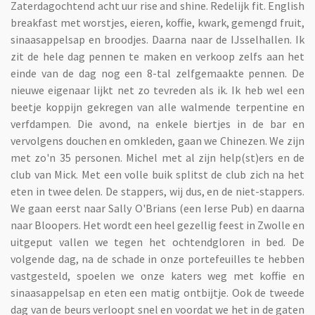
Zaterdagochtend acht uur rise and shine. Redelijk fit. English
breakfast met worstjes, eieren, koffie, kwark, gemengd fruit,
sinaasappelsap en broodjes. Daarna naar de IJsselhallen. Ik
zit de hele dag pennen te maken en verkoop zelfs aan het
einde van de dag nog een 8-tal zelfgemaakte pennen. De
nieuwe eigenaar lijkt net zo tevreden als ik. Ik heb wel een
beetje koppijn gekregen van alle walmende terpentine en
verfdampen. Die avond, na enkele biertjes in de bar en
vervolgens douchen en omkleden, gaan we Chinezen. We zijn
met zo'n 35 personen. Michel met al zijn help(st)ers en de
club van Mick. Met een volle buik splitst de club zich na het
eten in twee delen. De stappers, wij dus, en de niet-stappers.
We gaan eerst naar Sally O'Brians (een Ierse Pub) en daarna
naar Bloopers. Het wordt een heel gezellig feest in Zwolle en
uitgeput vallen we tegen het ochtendgloren in bed. De
volgende dag, na de schade in onze portefeuilles te hebben
vastgesteld, spoelen we onze katers weg met koffie en
sinaasappelsap en eten een matig ontbijtje. Ook de tweede
dag van de beurs verloopt snel en voordat we het in de gaten