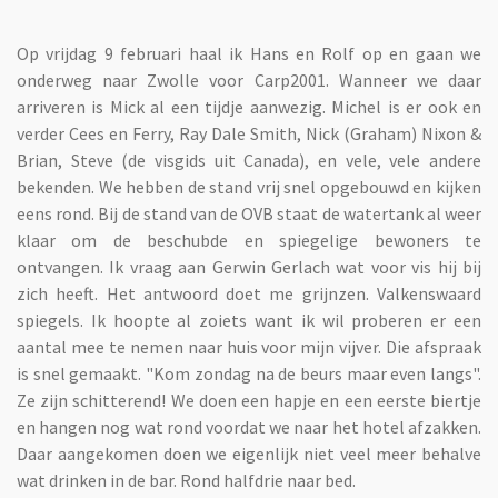
Op vrijdag 9 februari haal ik Hans en Rolf op en gaan we
onderweg naar Zwolle voor Carp2001. Wanneer we daar
arriveren is Mick al een tijdje aanwezig. Michel is er ook en
verder Cees en Ferry, Ray Dale Smith, Nick (Graham) Nixon &
Brian, Steve (de visgids uit Canada), en vele, vele andere
bekenden. We hebben de stand vrij snel opgebouwd en kijken
eens rond. Bij de stand van de OVB staat de watertank al weer
klaar om de beschubde en spiegelige bewoners te
ontvangen. Ik vraag aan Gerwin Gerlach wat voor vis hij bij
zich heeft. Het antwoord doet me grijnzen. Valkenswaard
spiegels. Ik hoopte al zoiets want ik wil proberen er een
aantal mee te nemen naar huis voor mijn vijver. Die afspraak
is snel gemaakt. "Kom zondag na de beurs maar even langs".
Ze zijn schitterend! We doen een hapje en een eerste biertje
en hangen nog wat rond voordat we naar het hotel afzakken.
Daar aangekomen doen we eigenlijk niet veel meer behalve
wat drinken in de bar. Rond halfdrie naar bed.