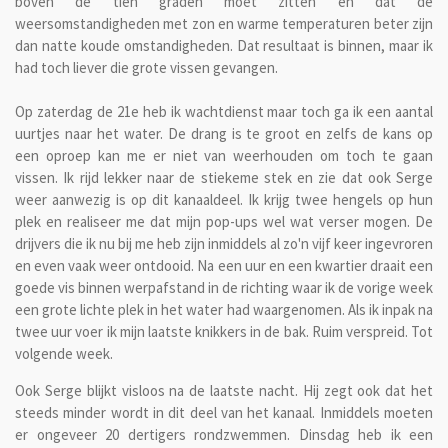
boven de tien graden moet zitten en dat de
weersomstandigheden met zon en warme temperaturen beter zijn
dan natte koude omstandigheden. Dat resultaat is binnen, maar ik
had toch liever die grote vissen gevangen.
Op zaterdag de 21e heb ik wachtdienst maar toch ga ik een aantal
uurtjes naar het water. De drang is te groot en zelfs de kans op
een oproep kan me er niet van weerhouden om toch te gaan
vissen. Ik rijd lekker naar de stiekeme stek en zie dat ook Serge
weer aanwezig is op dit kanaaldeel. Ik krijg twee hengels op hun
plek en realiseer me dat mijn pop-ups wel wat verser mogen. De
drijvers die ik nu bij me heb zijn inmiddels al zo'n vijf keer ingevroren
en even vaak weer ontdooid. Na een uur en een kwartier draait een
goede vis binnen werpafstand in de richting waar ik de vorige week
een grote lichte plek in het water had waargenomen. Als ik inpak na
twee uur voer ik mijn laatste knikkers in de bak. Ruim verspreid. Tot
volgende week.
Ook Serge blijkt visloos na de laatste nacht. Hij zegt ook dat het
steeds minder wordt in dit deel van het kanaal. Inmiddels moeten
er ongeveer 20 dertigers rondzwemmen. Dinsdag heb ik een