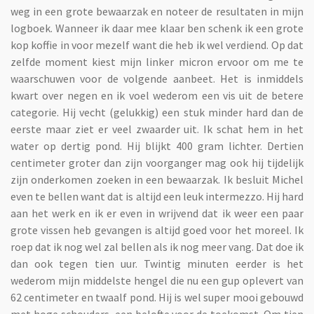
weg in een grote bewaarzak en noteer de resultaten in mijn
logboek. Wanneer ik daar mee klaar ben schenk ik een grote
kop koffie in voor mezelf want die heb ik wel verdiend. Op dat
zelfde moment kiest mijn linker micron ervoor om me te
waarschuwen voor de volgende aanbeet. Het is inmiddels
kwart over negen en ik voel wederom een vis uit de betere
categorie. Hij vecht (gelukkig) een stuk minder hard dan de
eerste maar ziet er veel zwaarder uit. Ik schat hem in het
water op dertig pond. Hij blijkt 400 gram lichter. Dertien
centimeter groter dan zijn voorganger mag ook hij tijdelijk
zijn onderkomen zoeken in een bewaarzak. Ik besluit Michel
even te bellen want dat is altijd een leuk intermezzo. Hij hard
aan het werk en ik er even in wrijvend dat ik weer een paar
grote vissen heb gevangen is altijd goed voor het moreel. Ik
roep dat ik nog wel zal bellen als ik nog meer vang. Dat doe ik
dan ook tegen tien uur. Twintig minuten eerder is het
wederom mijn middelste hengel die nu een gup oplevert van
62 centimeter en twaalf pond. Hij is wel super mooi gebouwd
met hoge schouders, een belofte voor de toekomst. Om tien