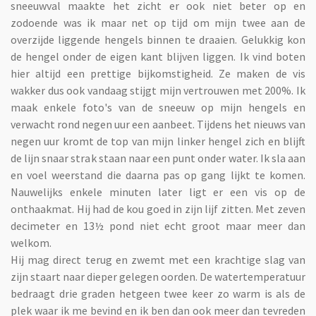
sneeuwval maakte het zicht er ook niet beter op en
zodoende was ik maar net op tijd om mijn twee aan de
overzijde liggende hengels binnen te draaien. Gelukkig kon
de hengel onder de eigen kant blijven liggen. Ik vind boten
hier altijd een prettige bijkomstigheid. Ze maken de vis
wakker dus ook vandaag stijgt mijn vertrouwen met 200%. Ik
maak enkele foto's van de sneeuw op mijn hengels en
verwacht rond negen uur een aanbeet. Tijdens het nieuws van
negen uur kromt de top van mijn linker hengel zich en blijft
de lijn snaar strak staan naar een punt onder water. Ik sla aan
en voel weerstand die daarna pas op gang lijkt te komen.
Nauwelijks enkele minuten later ligt er een vis op de
onthaakmat. Hij had de kou goed in zijn lijf zitten. Met zeven
decimeter en 13½ pond niet echt groot maar meer dan
welkom.
Hij mag direct terug en zwemt met een krachtige slag van
zijn staart naar dieper gelegen oorden. De watertemperatuur
bedraagt drie graden hetgeen twee keer zo warm is als de
plek waar ik me bevind en ik ben dan ook meer dan tevreden