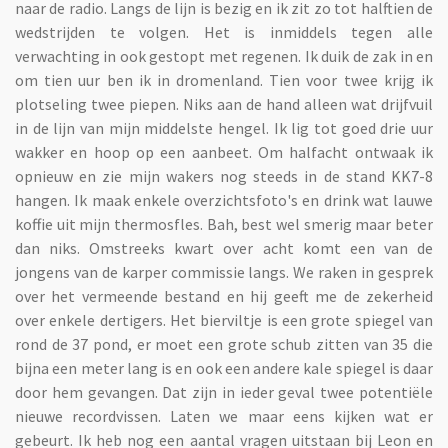
naar de radio. Langs de lijn is bezig en ik zit zo tot halftien de
wedstrijden te volgen. Het is inmiddels tegen alle
verwachting in ook gestopt met regenen. Ik duik de zak in en
om tien uur ben ik in dromenland. Tien voor twee krijg ik
plotseling twee piepen. Niks aan de hand alleen wat drijfvuil
in de lijn van mijn middelste hengel. Ik lig tot goed drie uur
wakker en hoop op een aanbeet. Om halfacht ontwaak ik
opnieuw en zie mijn wakers nog steeds in de stand KK7-8
hangen. Ik maak enkele overzichtsfoto's en drink wat lauwe
koffie uit mijn thermosfles. Bah, best wel smerig maar beter
dan niks. Omstreeks kwart over acht komt een van de
jongens van de karper commissie langs. We raken in gesprek
over het vermeende bestand en hij geeft me de zekerheid
over enkele dertigers. Het bierviltje is een grote spiegel van
rond de 37 pond, er moet een grote schub zitten van 35 die
bijna een meter lang is en ook een andere kale spiegel is daar
door hem gevangen. Dat zijn in ieder geval twee potentiële
nieuwe recordvissen. Laten we maar eens kijken wat er
gebeurt. Ik heb nog een aantal vragen uitstaan bij Leon en