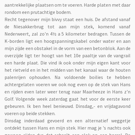
aantrekkelijke plaatsen om te voeren. Harde platen met daar
rondom een prutachtige bodem.
Recht tegenover mijn bivvy staat een huis. De afstand vanaf
de Niesakkerbrug tot aan mijn stek, komend vanaf
Nederweert, zal zo'n 4½ a 5 kilometer bedragen. Tussen de
K-borden ligt een hoogspanningskabel onder water en aan
mijn zijde een obstakel in de vorm van een betonblok. Aan de
overzijde ligt ter hoogt van het 10e paaltje van de vangrail
een harde plaat. Die vind ik ook onder mijn eigen kant voor
het rietveld en in het midden van het kanaal waar de houten
palenrijen ophouden. Na voldoende boilies te hebben
achtergelaten voeren we ook nog even op de stek van Hans
en rijden even later weer terug naar Maarheeze in Hans z'n
Golf. Volgende week zaterdag gaat het voor de eerste keer
gebeuren. Ik ben heel benieuwd. Dinsdag,- en vrijdagavond
voeren op beide stekken.
Dinsdag inderdaad gevoerd en een alternatief weggetje
ontdekt tussen Hans en mijn stek. Hier mag je 's nachts ook
gewoon rijden dus dat scheelt een slok op een borrel. De