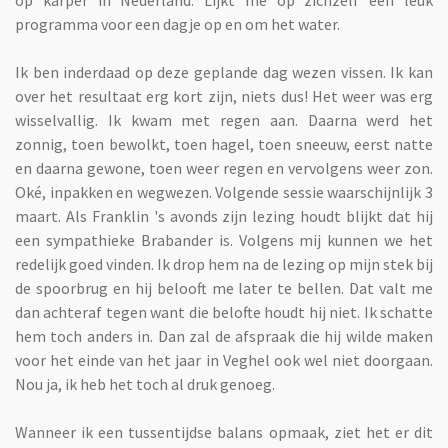
programma voor een dagje op en om het water.
Ik ben inderdaad op deze geplande dag wezen vissen. Ik kan
over het resultaat erg kort zijn, niets dus! Het weer was erg
wisselvallig. Ik kwam met regen aan. Daarna werd het
zonnig, toen bewolkt, toen hagel, toen sneeuw, eerst natte
en daarna gewone, toen weer regen en vervolgens weer zon.
Oké, inpakken en wegwezen. Volgende sessie waarschijnlijk 3
maart. Als Franklin 's avonds zijn lezing houdt blijkt dat hij
een sympathieke Brabander is. Volgens mij kunnen we het
redelijk goed vinden. Ik drop hem na de lezing op mijn stek bij
de spoorbrug en hij belooft me later te bellen. Dat valt me
dan achteraf tegen want die belofte houdt hij niet. Ik schatte
hem toch anders in. Dan zal de afspraak die hij wilde maken
voor het einde van het jaar in Veghel ook wel niet doorgaan.
Nou ja, ik heb het toch al druk genoeg.
Wanneer ik een tussentijdse balans opmaak, ziet het er dit