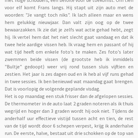
voor elf komt Frans langs. Hij stapt uit zijn auto met de
woorden: "Je vangt toch niks". Ik lach alleen maar en wens
hem gelukkig nieuwjaar. Dan valt zijn oog op de twee
bewaarzakken. Ik zie dat je zelfs wat actie gehad hebt, zegt
hij. Ik vertel hem dat het niet slecht gaat vandaag en dat ik
twee hele aardige vissen heb. Ik vraag hem en passant of hij
wat tijd heeft om enkele foto's te maken. Zes foto's later
zwemmen beide vissen (de grootste heb ik inmiddels
"Bultje" gedoopt) weer vrij rond tussen sluis vijftien en
zestien. Het jaar is zes dagen oud en ik heb al vijf runs gehad
in twee sessies. Ik ben benieuwd wat maandag gaat brengen.
Dat is voorlopig de volgende geplande visdag.
Het is op maandag een stuk frisser dan de afgelopen sessies.
De thermometer in de auto laat 2 graden noteren als ik thuis
wegrijd en hoger dan 3 graden wordt hij ook niet. Tijdens de
anderhalf uur effectieve vistijd tussen acht en tien, de rest
van de tijd wordt door 6 schepen verpest, krijg ik anderhalve
run. De eerste, halve, bestaat uit drie schokken op de top van