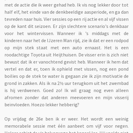
met de actie die ik weer gehad heb. Ik vis nog lekker door tot
half elf, het einde van de denkbeeldige aasperiode, en ga dan
tevreden naar huis. Vier sessies op een rij actie en al vijf vissen
op de kant dit seizoen. Er zijn slechtere scenario's denkbaar
voor het wintervissen. Wanneer ik 's middags met de
kinderen naar het de IJzeren Man rijd, zie ik dat er een rodpod
op mijn stek staat met een auto ernaast. Het is een
roodachtige Toyota uit Heijthuisen. De visser erin is zich niet
bewust dat ik er vanochtend gevist heb. Wanneer ik hem dat
vertel en dat er, toen ik ophield met vissen, nog een pond
boilies op de stek te water is gegaan zie ik zijn motivatie de
grond in zakken. Als ik na 2½ uur terugkom uit het zwembad
is hij verdwenen. Goed zo! Ik wil graag nog even alleen
afromen zonder dat anderen meevoeren en mijn visserij
beïnvloeden. Hoezo lekker hebberig?
Op vrijdag de 26e ben ik er weer. Het wordt een weinig
memorabele sessie met één aanbeet om vijf voor negen.
Helaas schiet de vis halverwege het kanaal los. Hij voelde niet