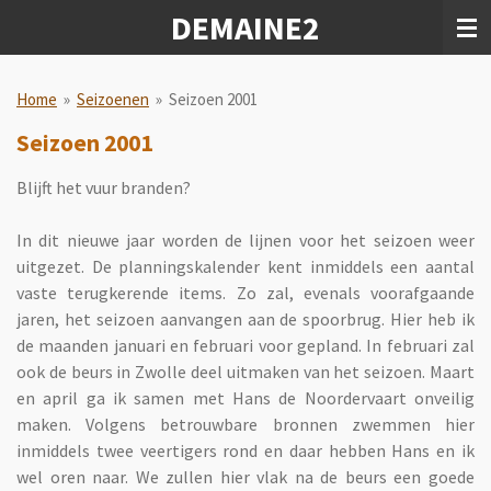
DEMAINE2
Ga
direct
naar
de
Home
»
Seizoenen
»
Seizoen 2001
hoofdinhoud
Seizoen 2001
Blijft het vuur branden?
In dit nieuwe jaar worden de lijnen voor het seizoen weer
uitgezet. De planningskalender kent inmiddels een aantal
vaste terugkerende items. Zo zal, evenals voorafgaande
jaren, het seizoen aanvangen aan de spoorbrug. Hier heb ik
de maanden januari en februari voor gepland. In februari zal
ook de beurs in Zwolle deel uitmaken van het seizoen. Maart
en april ga ik samen met Hans de Noordervaart onveilig
maken. Volgens betrouwbare bronnen zwemmen hier
inmiddels twee veertigers rond en daar hebben Hans en ik
wel oren naar. We zullen hier vlak na de beurs een goede