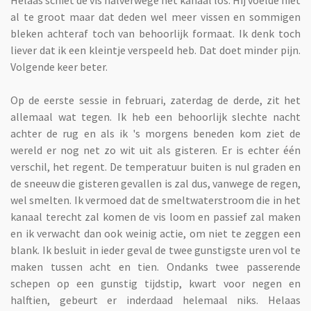
al te groot maar dat deden wel meer vissen en sommigen
bleken achteraf toch van behoorlijk formaat. Ik denk toch
liever dat ik een kleintje verspeeld heb. Dat doet minder pijn.
Volgende keer beter.
Op de eerste sessie in februari, zaterdag de derde, zit het
allemaal wat tegen. Ik heb een behoorlijk slechte nacht
achter de rug en als ik 's morgens beneden kom ziet de
wereld er nog net zo wit uit als gisteren. Er is echter één
verschil, het regent. De temperatuur buiten is nul graden en
de sneeuw die gisteren gevallen is zal dus, vanwege de regen,
wel smelten. Ik vermoed dat de smeltwaterstroom die in het
kanaal terecht zal komen de vis loom en passief zal maken
en ik verwacht dan ook weinig actie, om niet te zeggen een
blank. Ik besluit in ieder geval de twee gunstigste uren vol te
maken tussen acht en tien. Ondanks twee passerende
schepen op een gunstig tijdstip, kwart voor negen en
halftien, gebeurt er inderdaad helemaal niks. Helaas