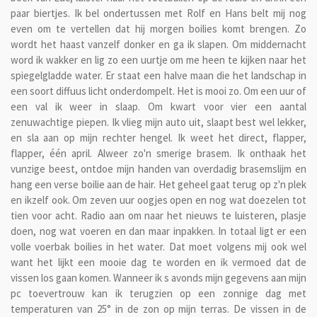
paar biertjes. Ik bel ondertussen met Rolf en Hans belt mij nog
even om te vertellen dat hij morgen boilies komt brengen. Zo
wordt het haast vanzelf donker en ga ik slapen. Om middernacht
word ik wakker en lig zo een uurtje om me heen te kijken naar het
spiegelgladde water. Er staat een halve maan die het landschap in
een soort diffuus licht onderdompelt. Het is mooi zo. Om een uur of
een val ik weer in slaap. Om kwart voor vier een aantal
zenuwachtige piepen. Ik vlieg mijn auto uit, slaapt best wel lekker,
en sla aan op mijn rechter hengel. Ik weet het direct, flapper,
flapper, één april. Alweer zo'n smerige brasem. Ik onthaak het
vunzige beest, ontdoe mijn handen van overdadig brasemslijm en
hang een verse boilie aan de hair. Het geheel gaat terug op z'n plek
en ikzelf ook. Om zeven uur oogjes open en nog wat doezelen tot
tien voor acht. Radio aan om naar het nieuws te luisteren, plasje
doen, nog wat voeren en dan maar inpakken. In totaal ligt er een
volle voerbak boilies in het water. Dat moet volgens mij ook wel
want het lijkt een mooie dag te worden en ik vermoed dat de
vissen los gaan komen. Wanneer ik s avonds mijn gegevens aan mijn
pc toevertrouw kan ik terugzien op een zonnige dag met
temperaturen van 25° in de zon op mijn terras. De vissen in de