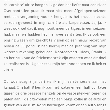
de 'carpiste' uit te hangen. Ik ga dan het liefst naar een rivier.
Over aantallen praat ik maar niet meer. Afgelopen seizoen
met een vergunning voor 4 hengels is het meest slechte
seizoen geweest in mijn carrière als karpervisser. Ja, ja, ik
weet ook wel dat ik nog nooit méér dertigers in een seizoen
had, maar we hadden het hier over aantallen. Ik ga ook een
poging wagen om gericht te vissen op een nieuw record van
boven de 35 pond. Ik heb hierbij met de planning van mijn
wateren rekening gehouden. Noordervaart, Maas, Frankrijk
en het stuk van de Stiekeme stek zijn wateren waar dit doel
te realiseren is. Ik ga er echt mijn best voor doen en ik heb er
zin in.
Op woensdag 3 januari vis ik mijn eerste sessie aan het
kanaal. Om half 8 ben ik aan het water en een half uur later
liggen de drie beaasde hengels op de vaste plekken tegen de
palen aan. Ik zit tevreden met een bakje koffie in de auto en
geniet van de rust. Rond halfnegen komt er een auto langs