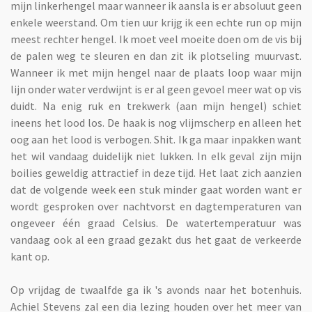
mijn linkerhengel maar wanneer ik aansla is er absoluut geen
enkele weerstand. Om tien uur krijg ik een echte run op mijn
meest rechter hengel. Ik moet veel moeite doen om de vis bij
de palen weg te sleuren en dan zit ik plotseling muurvast.
Wanneer ik met mijn hengel naar de plaats loop waar mijn
lijn onder water verdwijnt is er al geen gevoel meer wat op vis
duidt. Na enig ruk en trekwerk (aan mijn hengel) schiet
ineens het lood los. De haak is nog vlijmscherp en alleen het
oog aan het lood is verbogen. Shit. Ik ga maar inpakken want
het wil vandaag duidelijk niet lukken. In elk geval zijn mijn
boilies geweldig attractief in deze tijd. Het laat zich aanzien
dat de volgende week een stuk minder gaat worden want er
wordt gesproken over nachtvorst en dagtemperaturen van
ongeveer één graad Celsius. De watertemperatuur was
vandaag ook al een graad gezakt dus het gaat de verkeerde
kant op.
Op vrijdag de twaalfde ga ik 's avonds naar het botenhuis.
Achiel Stevens zal een dia lezing houden over het meer van