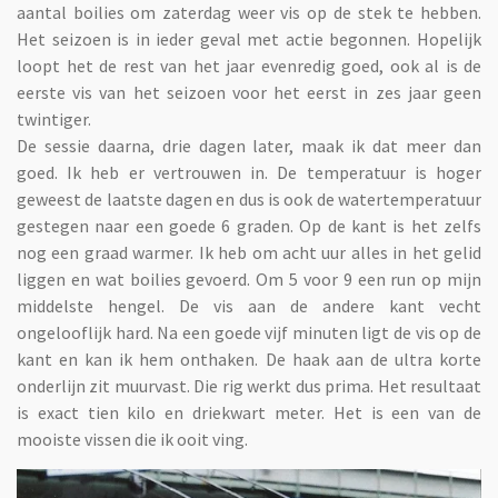
aantal boilies om zaterdag weer vis op de stek te hebben.
Het seizoen is in ieder geval met actie begonnen. Hopelijk
loopt het de rest van het jaar evenredig goed, ook al is de
eerste vis van het seizoen voor het eerst in zes jaar geen
twintiger.
De sessie daarna, drie dagen later, maak ik dat meer dan
goed. Ik heb er vertrouwen in. De temperatuur is hoger
geweest de laatste dagen en dus is ook de watertemperatuur
gestegen naar een goede 6 graden. Op de kant is het zelfs
nog een graad warmer. Ik heb om acht uur alles in het gelid
liggen en wat boilies gevoerd. Om 5 voor 9 een run op mijn
middelste hengel. De vis aan de andere kant vecht
ongelooflijk hard. Na een goede vijf minuten ligt de vis op de
kant en kan ik hem onthaken. De haak aan de ultra korte
onderlijn zit muurvast. Die rig werkt dus prima. Het resultaat
is exact tien kilo en driekwart meter. Het is een van de
mooiste vissen die ik ooit ving.