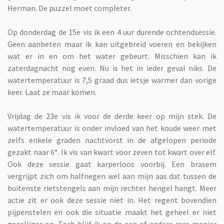
Herman. De puzzel moet completer.
Op donderdag de 15e vis ik een 4 uur durende ochtendsessie.
Geen aanbeten maar ik kan uitgebreid voeren en bekijken
wat er in en om het water gebeurt. Misschien kan ik
zaterdagnacht nog even. Nu is het in ieder geval niks. De
watertemperatuur is 7,5 graad dus ietsje warmer dan vorige
keer. Laat ze maar komen.
Vrijdag de 23e vis ik voor de derde keer op mijn stek. De
watertemperatuur is onder invloed van het koude weer met
zelfs enkele graden nachtvorst in de afgelopen periode
gezakt naar 6°. Ik vis van kwart voor zeven tot kwart over elf.
Ook deze sessie gaat karperloos voorbij. Een brasem
vergrijpt zich om halfnegen wel aan mijn aas dat tussen de
buitenste rietstengels aan mijn rechter hengel hangt. Meer
actie zit er ook deze sessie niet in. Het regent bovendien
pijpenstelen en ook die situatie maakt het geheel er niet
gezelliger op. Toch blijf ik op de een of andere rare manier