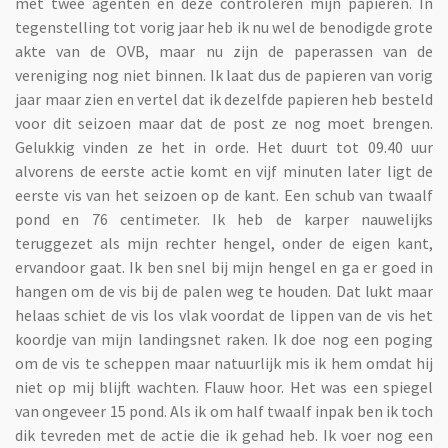
met twee agenten en deze controleren mijn papieren. In
tegenstelling tot vorig jaar heb ik nu wel de benodigde grote
akte van de OVB, maar nu zijn de paperassen van de
vereniging nog niet binnen. Ik laat dus de papieren van vorig
jaar maar zien en vertel dat ik dezelfde papieren heb besteld
voor dit seizoen maar dat de post ze nog moet brengen.
Gelukkig vinden ze het in orde. Het duurt tot 09.40 uur
alvorens de eerste actie komt en vijf minuten later ligt de
eerste vis van het seizoen op de kant. Een schub van twaalf
pond en 76 centimeter. Ik heb de karper nauwelijks
teruggezet als mijn rechter hengel, onder de eigen kant,
ervandoor gaat. Ik ben snel bij mijn hengel en ga er goed in
hangen om de vis bij de palen weg te houden. Dat lukt maar
helaas schiet de vis los vlak voordat de lippen van de vis het
koordje van mijn landingsnet raken. Ik doe nog een poging
om de vis te scheppen maar natuurlijk mis ik hem omdat hij
niet op mij blijft wachten. Flauw hoor. Het was een spiegel
van ongeveer 15 pond. Als ik om half twaalf inpak ben ik toch
dik tevreden met de actie die ik gehad heb. Ik voer nog een