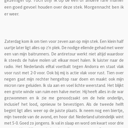
een goed gevoel houden over deze stek. Morgennacht ben ik
er weer.
Zaterdag kom ik om tien voor zeven aan op mijn stek. Een klein half
uurtje later ligt alles op z'n plek. De nodige ellende gehad met weer
een van mijn baitrunners. De antiretour werkt niet altijd waardoor
ik steeds de halve molen uit elkaar moet halen. Ik luister naar de
radio. Het Nederlands elftal voetbalt tegen Andorra en staat vlak
voor rust met 2-0 voor. Ook bij mij is actie vlak voor rust. Tien over
negen gaat mijn rechter hengeltop raar doen en maakt ook mijn
micron rare geluiden. Ik sla aan en voel lichte weerstand. Het blijkt
een grote winde van ruim een halve meter. Hij heeft alles in de war
gezwommen en ik zie me genoodzaakt om de hele onderlijn,
inclusief het lood, opnieuw te bevestigen. Als de tweede helft
begint ligt alles weer op de juiste plaats. Ik neem nog een biertje,
mijn tweede van de avond, en hoor dat Nederland uiteindelijk wint
met 5-0. Goed zo jongens. Ik val in slaap en word om kwart voor drie