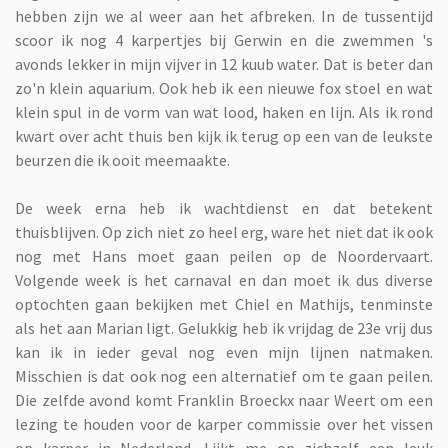
hebben zijn we al weer aan het afbreken. In de tussentijd
scoor ik nog 4 karpertjes bij Gerwin en die zwemmen 's
avonds lekker in mijn vijver in 12 kuub water. Dat is beter dan
zo'n klein aquarium. Ook heb ik een nieuwe fox stoel en wat
klein spul in de vorm van wat lood, haken en lijn. Als ik rond
kwart over acht thuis ben kijk ik terug op een van de leukste
beurzen die ik ooit meemaakte.
De week erna heb ik wachtdienst en dat betekent
thuisblijven. Op zich niet zo heel erg, ware het niet dat ik ook
nog met Hans moet gaan peilen op de Noordervaart.
Volgende week is het carnaval en dan moet ik dus diverse
optochten gaan bekijken met Chiel en Mathijs, tenminste
als het aan Marian ligt. Gelukkig heb ik vrijdag de 23e vrij dus
kan ik in ieder geval nog even mijn lijnen natmaken.
Misschien is dat ook nog een alternatief om te gaan peilen.
Die zelfde avond komt Franklin Broeckx naar Weert om een
lezing te houden voor de karper commissie over het vissen
op karper in Nederland. Lijkt me op zichzelf een leuk