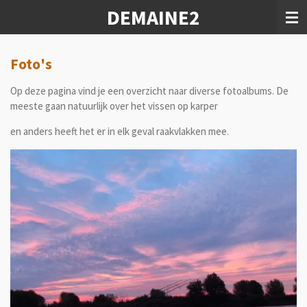
DEMAINE2
Ga
direct
naar
de
Foto's
hoofdinhoud
Op deze pagina vind je een overzicht naar diverse fotoalbums. De
meeste gaan natuurlijk over het vissen op karper
en anders heeft het er in elk geval raakvlakken mee.