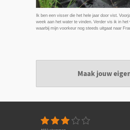
Ik ben een visser die het hele jaar door vist. Voorj
week aan het water te vinden. Verder vis ik in he
waarbij mijn voorkeur nog steeds uitgaat naar Fran
Maak jouw eige
1
2
3
4
5
S
R
t
a
s
s
s
s
s
e
4682 stemmen