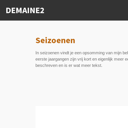
Ga
DEMAINE2
direct
naar
de
hoofdinhoud
Seizoenen
In seizoenen vindt je een opsomming van mijn be
eerste jaargangen zijn vrij kort en eigenlijk mee
beschreven en is er wat meer tekst.