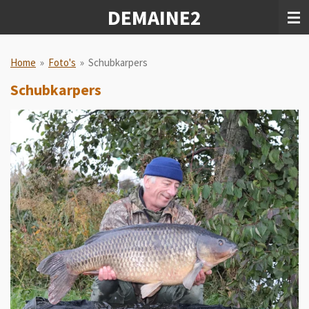
DEMAINE2
Ga
direct
naar
de
Home
»
Foto's
»
Schubkarpers
hoofdinhoud
Schubkarpers