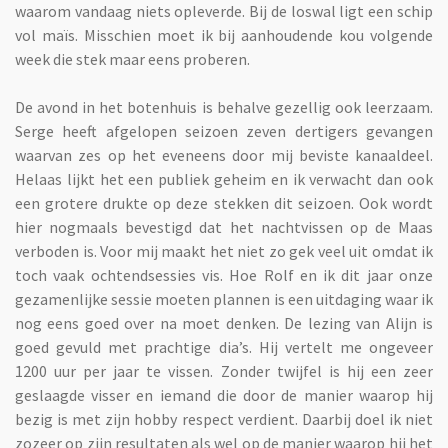
waarom vandaag niets opleverde. Bij de loswal ligt een schip
vol maïs. Misschien moet ik bij aanhoudende kou volgende
week die stek maar eens proberen.
De avond in het botenhuis is behalve gezellig ook leerzaam.
Serge heeft afgelopen seizoen zeven dertigers gevangen
waarvan zes op het eveneens door mij beviste kanaaldeel.
Helaas lijkt het een publiek geheim en ik verwacht dan ook
een grotere drukte op deze stekken dit seizoen. Ook wordt
hier nogmaals bevestigd dat het nachtvissen op de Maas
verboden is. Voor mij maakt het niet zo gek veel uit omdat ik
toch vaak ochtendsessies vis. Hoe Rolf en ik dit jaar onze
gezamenlijke sessie moeten plannen is een uitdaging waar ik
nog eens goed over na moet denken. De lezing van Alijn is
goed gevuld met prachtige dia’s. Hij vertelt me ongeveer
1200 uur per jaar te vissen. Zonder twijfel is hij een zeer
geslaagde visser en iemand die door de manier waarop hij
bezig is met zijn hobby respect verdient. Daarbij doel ik niet
zozeer op zijn resultaten als wel op de manier waarop hij het