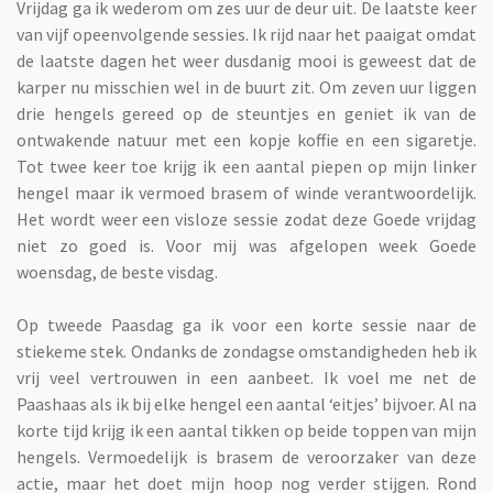
Vrijdag ga ik wederom om zes uur de deur uit. De laatste keer
van vijf opeenvolgende sessies. Ik rijd naar het paaigat omdat
de laatste dagen het weer dusdanig mooi is geweest dat de
karper nu misschien wel in de buurt zit. Om zeven uur liggen
drie hengels gereed op de steuntjes en geniet ik van de
ontwakende natuur met een kopje koffie en een sigaretje.
Tot twee keer toe krijg ik een aantal piepen op mijn linker
hengel maar ik vermoed brasem of winde verantwoordelijk.
Het wordt weer een visloze sessie zodat deze Goede vrijdag
niet zo goed is. Voor mij was afgelopen week Goede
woensdag, de beste visdag.
Op tweede Paasdag ga ik voor een korte sessie naar de
stiekeme stek. Ondanks de zondagse omstandigheden heb ik
vrij veel vertrouwen in een aanbeet. Ik voel me net de
Paashaas als ik bij elke hengel een aantal ‘eitjes’ bijvoer. Al na
korte tijd krijg ik een aantal tikken op beide toppen van mijn
hengels. Vermoedelijk is brasem de veroorzaker van deze
actie, maar het doet mijn hoop nog verder stijgen. Rond