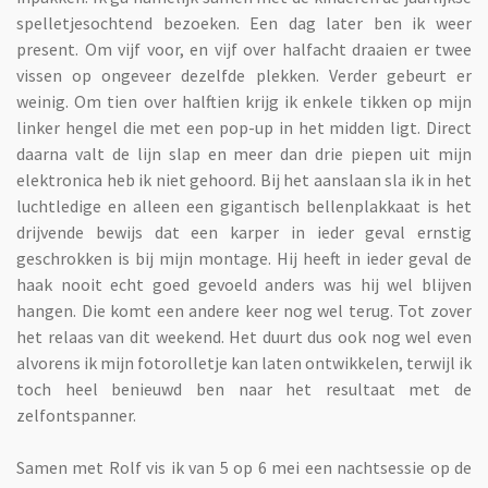
spelletjesochtend bezoeken. Een dag later ben ik weer
present. Om vijf voor, en vijf over halfacht draaien er twee
vissen op ongeveer dezelfde plekken. Verder gebeurt er
weinig. Om tien over halftien krijg ik enkele tikken op mijn
linker hengel die met een pop-up in het midden ligt. Direct
daarna valt de lijn slap en meer dan drie piepen uit mijn
elektronica heb ik niet gehoord. Bij het aanslaan sla ik in het
luchtledige en alleen een gigantisch bellenplakkaat is het
drijvende bewijs dat een karper in ieder geval ernstig
geschrokken is bij mijn montage. Hij heeft in ieder geval de
haak nooit echt goed gevoeld anders was hij wel blijven
hangen. Die komt een andere keer nog wel terug. Tot zover
het relaas van dit weekend. Het duurt dus ook nog wel even
alvorens ik mijn fotorolletje kan laten ontwikkelen, terwijl ik
toch heel benieuwd ben naar het resultaat met de
zelfontspanner.
Samen met Rolf vis ik van 5 op 6 mei een nachtsessie op de