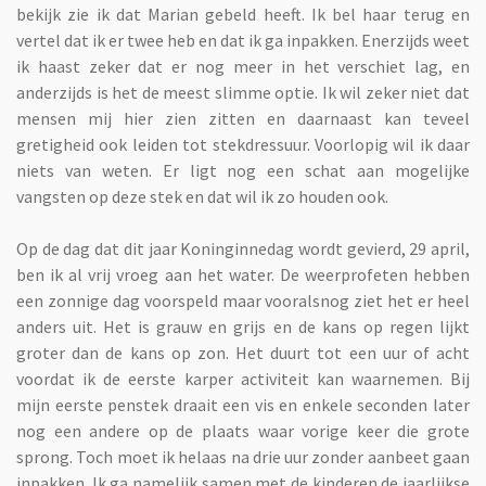
bekijk zie ik dat Marian gebeld heeft. Ik bel haar terug en
vertel dat ik er twee heb en dat ik ga inpakken. Enerzijds weet
ik haast zeker dat er nog meer in het verschiet lag, en
anderzijds is het de meest slimme optie. Ik wil zeker niet dat
mensen mij hier zien zitten en daarnaast kan teveel
gretigheid ook leiden tot stekdressuur. Voorlopig wil ik daar
niets van weten. Er ligt nog een schat aan mogelijke
vangsten op deze stek en dat wil ik zo houden ook.
Op de dag dat dit jaar Koninginnedag wordt gevierd, 29 april,
ben ik al vrij vroeg aan het water. De weerprofeten hebben
een zonnige dag voorspeld maar vooralsnog ziet het er heel
anders uit. Het is grauw en grijs en de kans op regen lijkt
groter dan de kans op zon. Het duurt tot een uur of acht
voordat ik de eerste karper activiteit kan waarnemen. Bij
mijn eerste penstek draait een vis en enkele seconden later
nog een andere op de plaats waar vorige keer die grote
sprong. Toch moet ik helaas na drie uur zonder aanbeet gaan
inpakken. Ik ga namelijk samen met de kinderen de jaarlijkse