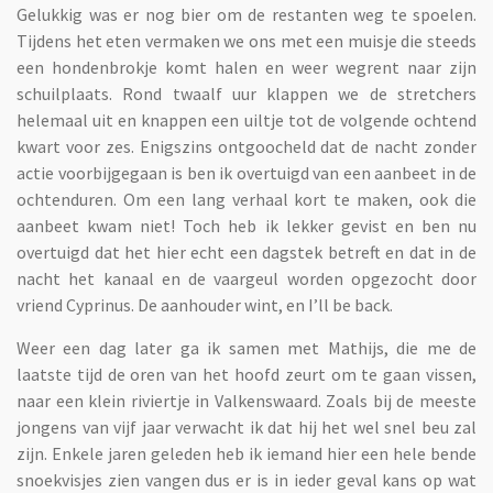
Gelukkig was er nog bier om de restanten weg te spoelen.
Tijdens het eten vermaken we ons met een muisje die steeds
een hondenbrokje komt halen en weer wegrent naar zijn
schuilplaats. Rond twaalf uur klappen we de stretchers
helemaal uit en knappen een uiltje tot de volgende ochtend
kwart voor zes. Enigszins ontgoocheld dat de nacht zonder
actie voorbijgegaan is ben ik overtuigd van een aanbeet in de
ochtenduren. Om een lang verhaal kort te maken, ook die
aanbeet kwam niet! Toch heb ik lekker gevist en ben nu
overtuigd dat het hier echt een dagstek betreft en dat in de
nacht het kanaal en de vaargeul worden opgezocht door
vriend Cyprinus. De aanhouder wint, en I’ll be back.
Weer een dag later ga ik samen met Mathijs, die me de
laatste tijd de oren van het hoofd zeurt om te gaan vissen,
naar een klein riviertje in Valkenswaard. Zoals bij de meeste
jongens van vijf jaar verwacht ik dat hij het wel snel beu zal
zijn. Enkele jaren geleden heb ik iemand hier een hele bende
snoekvisjes zien vangen dus er is in ieder geval kans op wat