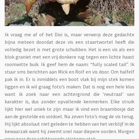
Ik vraag me af of het Dixi is, maar verwerp deze gedachte
bijna meteen doordat deze vis een staartwortel heeft die
volledig bezet is met grote schubben. Het is een vis als een
blok graniet met een vrij donkere rug tegen een lichte haast
roomwitte buik. Ik geef hem de naam: “fully scaled tail”. Ik
stuur sms berichten aan Mick en Rolf en vis door. Om halfelf
pak ik in. Er is inmiddels een boot vlak bij mijn stek komen
liggen en ik wil graag foto’s maken. Dat is nog een hele klus
want ik zoek naar een achtergrond die ‘neutraal’ van
karakter is, dus zonder opvallende kenmerken. Elke struik
lijkt hier wel uniek te zijn maar ik vind een braambosje dat
aan de gestelde eis voldoet. Na zeven foto’s mag de vis terug.
Hij lijkt absoluut niet geleden te hebben van het verblijf in de
bewaarzak want hij zwemt snel naar diepere oorden. Morgen
weer naar deze schitterende stiekeme stek.