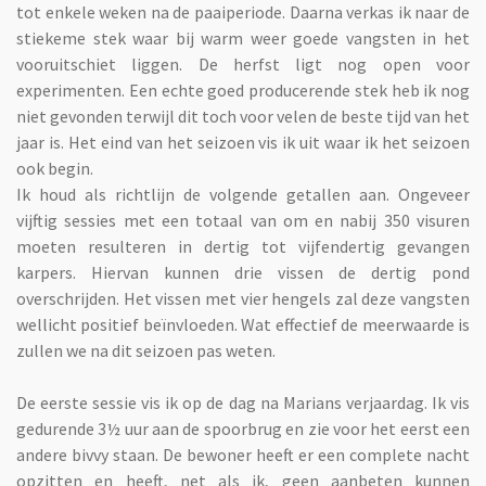
tot enkele weken na de paaiperiode. Daarna verkas ik naar de
stiekeme stek waar bij warm weer goede vangsten in het
vooruitschiet liggen. De herfst ligt nog open voor
experimenten. Een echte goed producerende stek heb ik nog
niet gevonden terwijl dit toch voor velen de beste tijd van het
jaar is. Het eind van het seizoen vis ik uit waar ik het seizoen
ook begin.
Ik houd als richtlijn de volgende getallen aan. Ongeveer
vijftig sessies met een totaal van om en nabij 350 visuren
moeten resulteren in dertig tot vijfendertig gevangen
karpers. Hiervan kunnen drie vissen de dertig pond
overschrijden. Het vissen met vier hengels zal deze vangsten
wellicht positief beïnvloeden. Wat effectief de meerwaarde is
zullen we na dit seizoen pas weten.
De eerste sessie vis ik op de dag na Marians verjaardag. Ik vis
gedurende 3½ uur aan de spoorbrug en zie voor het eerst een
andere bivvy staan. De bewoner heeft er een complete nacht
opzitten en heeft, net als ik, geen aanbeten kunnen