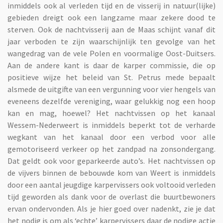
inmiddels ook al verleden tijd en de visserij in natuur(lijke)
gebieden dreigt ook een langzame maar zekere dood te
sterven. Ook de nachtvisserij aan de Maas schijnt vanaf dit
jaar verboden te zijn waarschijnlijk ten gevolge van het
wangedrag van de vele Polen en voormalige Oost-Duitsers.
Aan de andere kant is daar de karper commissie, die op
positieve wijze het beleid van St. Petrus mede bepaalt
alsmede de uitgifte van een vergunning voor vier hengels van
eveneens dezelfde vereniging, waar gelukkig nog een hoop
kan en mag, hoewel? Het nachtvissen op het kanaal
Wessem-Nederweert is inmiddels beperkt tot de verharde
wegkant van het kanaal door een verbod voor alle
gemotoriseerd verkeer op het zandpad na zonsondergang.
Dat geldt ook voor geparkeerde auto’s. Het nachtvissen op
de vijvers binnen de bebouwde kom van Weert is inmiddels
door een aantal jeugdige karpervissers ook voltooid verleden
tijd geworden als dank voor de overlast die buurtbewoners
ervan ondervonden. Als je hier goed over nadenkt, zie je dat
het nodig is om als ‘echte’ karpervissers daar de nodige actie