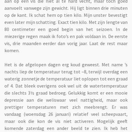
aan op een vis die niet al te hard vecht, maar toch goed
aanvoelt vanwege zijn gewicht. Hij ligt binnen drie minuten
op de kant. Ik schat hem op tien kilo. Mijn unster bevestigt
even later mijn schatting. Exact tien kilo. Met zijn lengte van
80 centimeter een goed begin van het seizoen. In de
miezerige regen maak ik foto’s en pak voldaan in. De eerste
vis, drie maanden eerder dan vorig jaar. Laat de rest maar
komen.
Het is de afgelopen dagen erg koud geweest. Met name ’s
nachts liep de temperatuur terug tot –8, terwijl overdag een
waterig zonnetje de temperatuur liet oplopen tot een graad
of 4. Dat bleek overigens ook wel uit de watertemperatuur
die slechts 3½ graad bedroeg. Gelukkig komt er een mooie
depressie aan die weliswaar veel nattigheid, maar ook
prettiger temperaturen met zich meebrengt. Er was
vandaag (woensdag 26 januari) relatief veel scheepvaart,
maar ook die kon de vis niet activeren. Mogelijk geeft
komende zaterdag een ander beeld te zien. Ik heb het