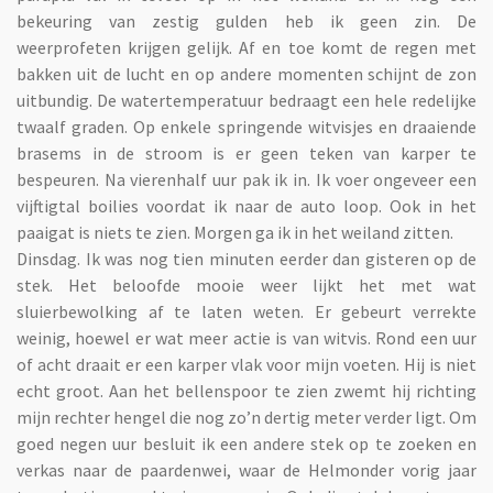
bekeuring van zestig gulden heb ik geen zin. De
weerprofeten krijgen gelijk. Af en toe komt de regen met
bakken uit de lucht en op andere momenten schijnt de zon
uitbundig. De watertemperatuur bedraagt een hele redelijke
twaalf graden. Op enkele springende witvisjes en draaiende
brasems in de stroom is er geen teken van karper te
bespeuren. Na vierenhalf uur pak ik in. Ik voer ongeveer een
vijftigtal boilies voordat ik naar de auto loop. Ook in het
paaigat is niets te zien. Morgen ga ik in het weiland zitten.
Dinsdag. Ik was nog tien minuten eerder dan gisteren op de
stek. Het beloofde mooie weer lijkt het met wat
sluierbewolking af te laten weten. Er gebeurt verrekte
weinig, hoewel er wat meer actie is van witvis. Rond een uur
of acht draait er een karper vlak voor mijn voeten. Hij is niet
echt groot. Aan het bellenspoor te zien zwemt hij richting
mijn rechter hengel die nog zo’n dertig meter verder ligt. Om
goed negen uur besluit ik een andere stek op te zoeken en
verkas naar de paardenwei, waar de Helmonder vorig jaar