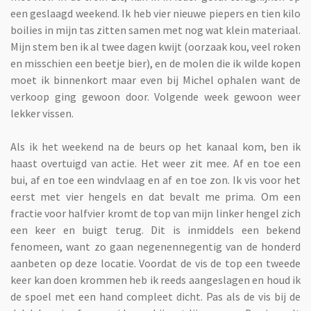
een geslaagd weekend. Ik heb vier nieuwe piepers en tien kilo
boilies in mijn tas zitten samen met nog wat klein materiaal.
Mijn stem ben ik al twee dagen kwijt (oorzaak kou, veel roken
en misschien een beetje bier), en de molen die ik wilde kopen
moet ik binnenkort maar even bij Michel ophalen want de
verkoop ging gewoon door. Volgende week gewoon weer
lekker vissen.
Als ik het weekend na de beurs op het kanaal kom, ben ik
haast overtuigd van actie. Het weer zit mee. Af en toe een
bui, af en toe een windvlaag en af en toe zon. Ik vis voor het
eerst met vier hengels en dat bevalt me prima. Om een
fractie voor halfvier kromt de top van mijn linker hengel zich
een keer en buigt terug. Dit is inmiddels een bekend
fenomeen, want zo gaan negenennegentig van de honderd
aanbeten op deze locatie. Voordat de vis de top een tweede
keer kan doen krommen heb ik reeds aangeslagen en houd ik
de spoel met een hand compleet dicht. Pas als de vis bij de