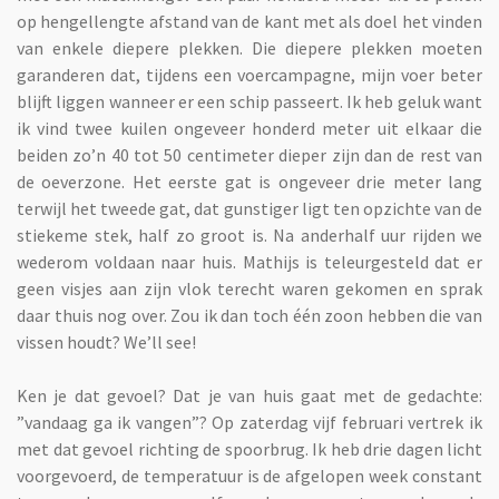
op hengellengte afstand van de kant met als doel het vinden
van enkele diepere plekken. Die diepere plekken moeten
garanderen dat, tijdens een voercampagne, mijn voer beter
blijft liggen wanneer er een schip passeert. Ik heb geluk want
ik vind twee kuilen ongeveer honderd meter uit elkaar die
beiden zo’n 40 tot 50 centimeter dieper zijn dan de rest van
de oeverzone. Het eerste gat is ongeveer drie meter lang
terwijl het tweede gat, dat gunstiger ligt ten opzichte van de
stiekeme stek, half zo groot is. Na anderhalf uur rijden we
wederom voldaan naar huis. Mathijs is teleurgesteld dat er
geen visjes aan zijn vlok terecht waren gekomen en sprak
daar thuis nog over. Zou ik dan toch één zoon hebben die van
vissen houdt? We’ll see!
Ken je dat gevoel? Dat je van huis gaat met de gedachte:
”vandaag ga ik vangen”? Op zaterdag vijf februari vertrek ik
met dat gevoel richting de spoorbrug. Ik heb drie dagen licht
voorgevoerd, de temperatuur is de afgelopen week constant