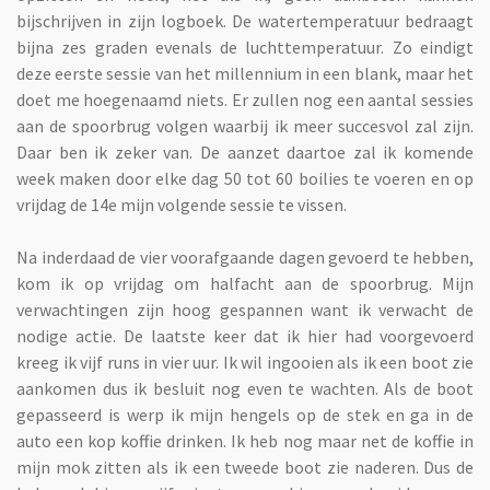
bijschrijven in zijn logboek. De watertemperatuur bedraagt
bijna zes graden evenals de luchttemperatuur. Zo eindigt
deze eerste sessie van het millennium in een blank, maar het
doet me hoegenaamd niets. Er zullen nog een aantal sessies
aan de spoorbrug volgen waarbij ik meer succesvol zal zijn.
Daar ben ik zeker van. De aanzet daartoe zal ik komende
week maken door elke dag 50 tot 60 boilies te voeren en op
vrijdag de 14e mijn volgende sessie te vissen.
Na inderdaad de vier voorafgaande dagen gevoerd te hebben,
kom ik op vrijdag om halfacht aan de spoorbrug. Mijn
verwachtingen zijn hoog gespannen want ik verwacht de
nodige actie. De laatste keer dat ik hier had voorgevoerd
kreeg ik vijf runs in vier uur. Ik wil ingooien als ik een boot zie
aankomen dus ik besluit nog even te wachten. Als de boot
gepasseerd is werp ik mijn hengels op de stek en ga in de
auto een kop koffie drinken. Ik heb nog maar net de koffie in
mijn mok zitten als ik een tweede boot zie naderen. Dus de