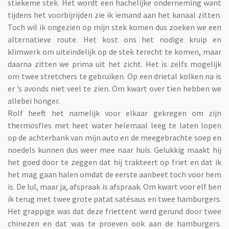
stiekeme stek. Het wordt een hachelijke onderneming want
tijdens het voorbijrijden zie ik iemand aan het kanaal zitten.
Toch wil ik ongezien op mijn stek komen dus zoeken we een
alternatieve route. Het kost ons het nodige kruip en
klimwerk om uiteindelijk op de stek terecht te komen, maar
daarna zitten we prima uit het zicht. Het is zelfs mogelijk
om twee stretchers te gebruiken. Op een drietal kolken na is
er ’s avonds niet veel te zien. Om kwart over tien hebben we
allebei honger.
Rolf heeft het namelijk voor elkaar gekregen om zijn
thermosfles met heet water helemaal leeg te laten lopen
op de achterbank van mijn auto en de meegebrachte soep en
noedels kunnen dus weer mee naar huis. Gelukkig maakt hij
het goed door te zeggen dat hij trakteert op friet en dat ik
het mag gaan halen omdat de eerste aanbeet toch voor hem
is. De lul, maar ja, afspraak is afspraak. Om kwart voor elf ben
ik terug met twee grote patat satésaus en twee hamburgers.
Het grappige was dat deze friettent werd gerund door twee
chinezen en dat was te proeven ook aan de hamburgers.