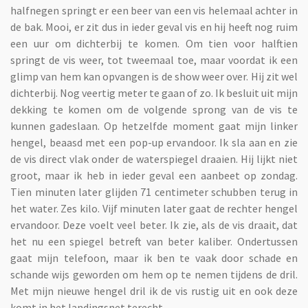
halfnegen springt er een beer van een vis helemaal achter in
de bak. Mooi, er zit dus in ieder geval vis en hij heeft nog ruim
een uur om dichterbij te komen. Om tien voor halftien
springt de vis weer, tot tweemaal toe, maar voordat ik een
glimp van hem kan opvangen is de show weer over. Hij zit wel
dichterbij. Nog veertig meter te gaan of zo. Ik besluit uit mijn
dekking te komen om de volgende sprong van de vis te
kunnen gadeslaan. Op hetzelfde moment gaat mijn linker
hengel, beaasd met een pop-up ervandoor. Ik sla aan en zie
de vis direct vlak onder de waterspiegel draaien. Hij lijkt niet
groot, maar ik heb in ieder geval een aanbeet op zondag.
Tien minuten later glijden 71 centimeter schubben terug in
het water. Zes kilo. Vijf minuten later gaat de rechter hengel
ervandoor. Deze voelt veel beter. Ik zie, als de vis draait, dat
het nu een spiegel betreft van beter kaliber. Ondertussen
gaat mijn telefoon, maar ik ben te vaak door schade en
schande wijs geworden om hem op te nemen tijdens de dril.
Met mijn nieuwe hengel dril ik de vis rustig uit en ook deze
komt in het landingsnet terecht.