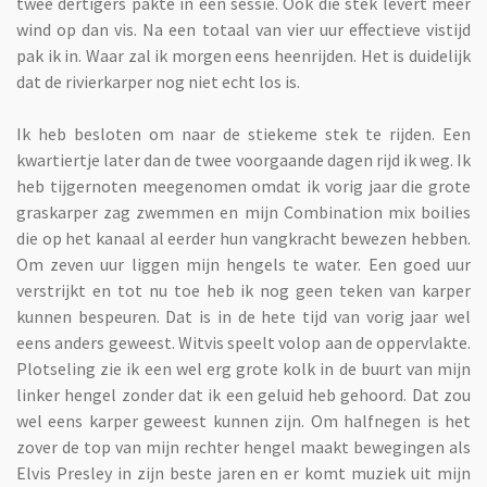
twee dertigers pakte in een sessie. Ook die stek levert meer
wind op dan vis. Na een totaal van vier uur effectieve vistijd
pak ik in. Waar zal ik morgen eens heenrijden. Het is duidelijk
dat de rivierkarper nog niet echt los is.
Ik heb besloten om naar de stiekeme stek te rijden. Een
kwartiertje later dan de twee voorgaande dagen rijd ik weg. Ik
heb tijgernoten meegenomen omdat ik vorig jaar die grote
graskarper zag zwemmen en mijn Combination mix boilies
die op het kanaal al eerder hun vangkracht bewezen hebben.
Om zeven uur liggen mijn hengels te water. Een goed uur
verstrijkt en tot nu toe heb ik nog geen teken van karper
kunnen bespeuren. Dat is in de hete tijd van vorig jaar wel
eens anders geweest. Witvis speelt volop aan de oppervlakte.
Plotseling zie ik een wel erg grote kolk in de buurt van mijn
linker hengel zonder dat ik een geluid heb gehoord. Dat zou
wel eens karper geweest kunnen zijn. Om halfnegen is het
zover de top van mijn rechter hengel maakt bewegingen als
Elvis Presley in zijn beste jaren en er komt muziek uit mijn