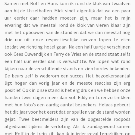
Samen met Rolf en Hans kom ik rond de klok van twaalven
aan bij de IJsselhallen. Mick vindt eigenlijk dat we een paar
uur eerder daar hadden moeten zijn, maar het is mijn
ervaring dat we meestal rond de klok van vieren klaar zijn
met het opbouwen van de stand en dat we dan meestal nog
drie uur uit onze respectievelijke neuzen lopen te eten
totdat we richting hotel gaan. Na een half uurtje verschijnen
ook Cees Ouwendijk en Ferry de Vries en de stand staat zelfs
een half uur eerder dan ik verwachtte. We lopen wat rond
kijken naar de verschillende stands en zien hordes bekenden.
De beurs zelf is wederom een succes. Het bezoekersaantal
ligt hoger dan vorig jaar en de meeste reacties zijn erg
positief. Ook in onze stand is het erg druk en we hebben onze
handen twee dagen meer dan vol. Eddy en Lorenzo trekken
met hun foto’s een aardig aantal bezoekers. Helaas gebeurt
het dit jaar voor het eerst dat er spullen van de stand worden
gejat. Twee beetmelders zijn van de opgestelde rodpods
afgedraaid tijdens de verloting. Als ik zondagavond samen
met Rolf in de trein zit, kan ik in ieder geval terugkijken op