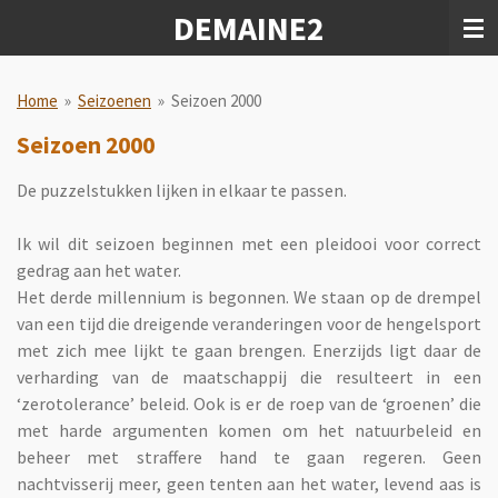
DEMAINE2
Ga
direct
naar
de
Home
»
Seizoenen
»
Seizoen 2000
hoofdinhoud
Seizoen 2000
De puzzelstukken lijken in elkaar te passen.
Ik wil dit seizoen beginnen met een pleidooi voor correct
gedrag aan het water.
Het derde millennium is begonnen. We staan op de drempel
van een tijd die dreigende veranderingen voor de hengelsport
met zich mee lijkt te gaan brengen. Enerzijds ligt daar de
verharding van de maatschappij die resulteert in een
‘zerotolerance’ beleid. Ook is er de roep van de ‘groenen’ die
met harde argumenten komen om het natuurbeleid en
beheer met straffere hand te gaan regeren. Geen
nachtvisserij meer, geen tenten aan het water, levend aas is