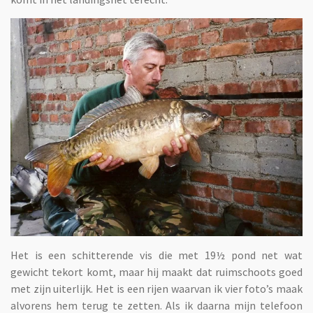
Het is een schitterende vis die met 19½ pond net wat
gewicht tekort komt, maar hij maakt dat ruimschoots goed
met zijn uiterlijk. Het is een rijen waarvan ik vier foto’s maak
alvorens hem terug te zetten. Als ik daarna mijn telefoon