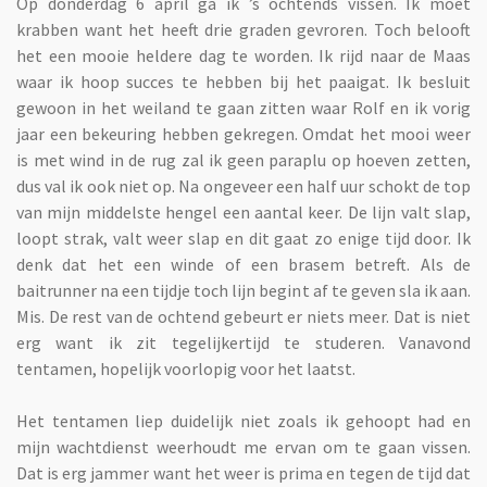
Op donderdag 6 april ga ik ’s ochtends vissen. Ik moet
krabben want het heeft drie graden gevroren. Toch belooft
het een mooie heldere dag te worden. Ik rijd naar de Maas
waar ik hoop succes te hebben bij het paaigat. Ik besluit
gewoon in het weiland te gaan zitten waar Rolf en ik vorig
jaar een bekeuring hebben gekregen. Omdat het mooi weer
is met wind in de rug zal ik geen paraplu op hoeven zetten,
dus val ik ook niet op. Na ongeveer een half uur schokt de top
van mijn middelste hengel een aantal keer. De lijn valt slap,
loopt strak, valt weer slap en dit gaat zo enige tijd door. Ik
denk dat het een winde of een brasem betreft. Als de
baitrunner na een tijdje toch lijn begint af te geven sla ik aan.
Mis. De rest van de ochtend gebeurt er niets meer. Dat is niet
erg want ik zit tegelijkertijd te studeren. Vanavond
tentamen, hopelijk voorlopig voor het laatst.
Het tentamen liep duidelijk niet zoals ik gehoopt had en
mijn wachtdienst weerhoudt me ervan om te gaan vissen.
Dat is erg jammer want het weer is prima en tegen de tijd dat