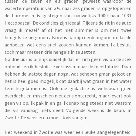
tussen de zeven en elf graden geweest waardoor de
watertemperatuur van 3½ naar zes graden is opgelopen en
de barometer is gestegen van nauwelijks 1000 naar 1031
Hectopascal. De condities zijn ideaal. Tijdens de rit in de auto
vraag ik mezelf af of het niet slimmer is om met twee
hengels te beginnen alvorens ik mijn derde ingooi omdat de
aanbeten wel eens snel zouden kunnen komen. Ik besluit
toch maar meteen drie hengels in te zetten.
Na drie uur is pijnlijk duidelijk dat er zich geen vis op de stek
ophoudt en ik besluit te verkassen naar de meelfabriek. Daar
hebben de laatste dagen nogal wat schepen graan gelost en
het is heel goed mogelijk dat daarbij wat graan in het water
terechtgekomen is. Ook die gedachte is weliswaar goed
overdacht en misschien niet eens onterecht, maar levert ook
geen vis op. Ik pak in en ga. Ik snap nog steeds niet waarom
die vis vandaag niets deed. Volgende week is de beurs in
Zwolle. De week erna moet ik vis vangen.
Het weekend in Zwolle was weer een leuke aangelegenheid.