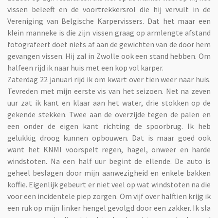
vissen beleeft en de voortrekkersrol die hij vervult in de
Vereniging van Belgische Karpervissers. Dat het maar een
klein manneke is die zijn vissen graag op armlengte afstand
fotografeert doet niets af aan de gewichten van de door hem
gevangen vissen. Hij zal in Zwolle ook een stand hebben. Om
halfeen rijd ik naar huis met een kop vol karper.
Zaterdag 22 januari rijd ik om kwart over tien weer naar huis.
Tevreden met mijn eerste vis van het seizoen. Net na zeven
uur zat ik kant en klaar aan het water, drie stokken op de
gekende stekken. Twee aan de overzijde tegen de palen en
een onder de eigen kant richting de spoorbrug. Ik heb
gelukkig droog kunnen opbouwen. Dat is maar goed ook
want het KNMI voorspelt regen, hagel, onweer en harde
windstoten. Na een half uur begint de ellende. De auto is
geheel beslagen door mijn aanwezigheid en enkele bakken
koffie. Eigenlijk gebeurt er niet veel op wat windstoten na die
voor een incidentele piep zorgen. Om vijf over halftien krijg ik
een ruk op mijn linker hengel gevolgd door een zakker. Ik sla