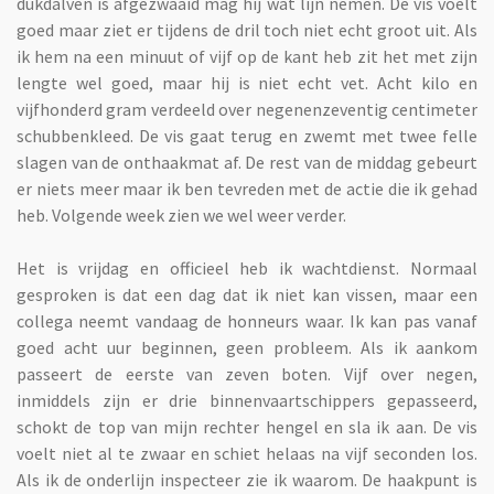
dukdalven is afgezwaaid mag hij wat lijn nemen. De vis voelt
goed maar ziet er tijdens de dril toch niet echt groot uit. Als
ik hem na een minuut of vijf op de kant heb zit het met zijn
lengte wel goed, maar hij is niet echt vet. Acht kilo en
vijfhonderd gram verdeeld over negenenzeventig centimeter
schubbenkleed. De vis gaat terug en zwemt met twee felle
slagen van de onthaakmat af. De rest van de middag gebeurt
er niets meer maar ik ben tevreden met de actie die ik gehad
heb. Volgende week zien we wel weer verder.
Het is vrijdag en officieel heb ik wachtdienst. Normaal
gesproken is dat een dag dat ik niet kan vissen, maar een
collega neemt vandaag de honneurs waar. Ik kan pas vanaf
goed acht uur beginnen, geen probleem. Als ik aankom
passeert de eerste van zeven boten. Vijf over negen,
inmiddels zijn er drie binnenvaartschippers gepasseerd,
schokt de top van mijn rechter hengel en sla ik aan. De vis
voelt niet al te zwaar en schiet helaas na vijf seconden los.
Als ik de onderlijn inspecteer zie ik waarom. De haakpunt is