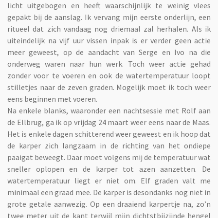
licht uitgebogen en heeft waarschijnlijk te weinig vlees
gepakt bij de aanslag. Ik vervang mijn eerste onderlijn, een
ritueel dat zich vandaag nog driemaal zal herhalen. Als ik
uiteindelijk na vijf uur vissen inpak is er verder geen actie
meer geweest, op de aandacht van Serge en Ivo na die
onderweg waren naar hun werk. Toch weer actie gehad
zonder voor te voeren en ook de watertemperatuur loopt
stilletjes naar de zeven graden. Mogelijk moet ik toch weer
eens beginnen met voeren.
Na enkele blanks, waaronder een nachtsessie met Rolf aan
de Ellbrug, ga ik op vrijdag 24 maart weer eens naar de Maas.
Het is enkele dagen schitterend weer geweest en ik hoop dat
de karper zich langzaam in de richting van het ondiepe
paaigat beweegt. Daar moet volgens mij de temperatuur wat
sneller oplopen en de karper tot azen aanzetten. De
watertemperatuur liegt er niet om. Elf graden valt me
minimaal een graad mee. De karper is desondanks nog niet in
grote getale aanwezig. Op een draaiend karpertje na, zo’n
twee meter uit de kant terwijl mijn dichtstbijzijnde hengel