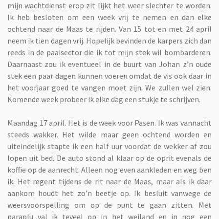
mijn wachtdienst erop zit lijkt het weer slechter te worden.
Ik heb besloten om een week vrij te nemen en dan elke
ochtend naar de Maas te rijden. Van 15 tot en met 24 april
neem ik tien dagen vrij. Hopelijk bevinden de karpers zich dan
reeds in de paaisector die ik tot mijn stek wil bombarderen.
Daarnaast zou ik eventueel in de buurt van Johan z’n oude
stek een paar dagen kunnen voeren omdat de vis ook daar in
het voorjaar goed te vangen moet zijn. We zullen wel zien.
Komende week probeer ik elke dag een stukje te schrijven.
Maandag 17 april. Het is de week voor Pasen. Ik was vannacht
steeds wakker. Het wilde maar geen ochtend worden en
uiteindelijk stapte ik een half uur voordat de wekker af zou
lopen uit bed. De auto stond al klaar op de oprit evenals de
koffie op de aanrecht. Alleen nog even aankleden en weg ben
ik. Het regent tijdens de rit naar de Maas, maar als ik daar
aankom houdt het zo’n beetje op. Ik besluit vanwege de
weersvoorspelling om op de punt te gaan zitten. Met
paraplu val ik teveel op in het weiland en in nog een