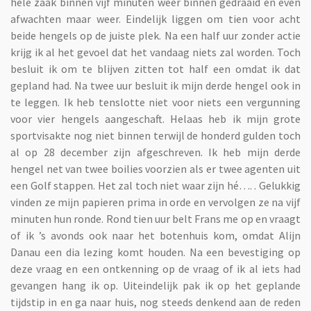
hele zaak binnen vijf minuten weer binnen gedraaid en even
afwachten maar weer. Eindelijk liggen om tien voor acht
beide hengels op de juiste plek. Na een half uur zonder actie
krijg ik al het gevoel dat het vandaag niets zal worden. Toch
besluit ik om te blijven zitten tot half een omdat ik dat
gepland had. Na twee uur besluit ik mijn derde hengel ook in
te leggen. Ik heb tenslotte niet voor niets een vergunning
voor vier hengels aangeschaft. Helaas heb ik mijn grote
sportvisakte nog niet binnen terwijl de honderd gulden toch
al op 28 december zijn afgeschreven. Ik heb mijn derde
hengel net van twee boilies voorzien als er twee agenten uit
een Golf stappen. Het zal toch niet waar zijn hé…. . Gelukkig
vinden ze mijn papieren prima in orde en vervolgen ze na vijf
minuten hun ronde. Rond tien uur belt Frans me op en vraagt
of ik ’s avonds ook naar het botenhuis kom, omdat Alijn
Danau een dia lezing komt houden. Na een bevestiging op
deze vraag en een ontkenning op de vraag of ik al iets had
gevangen hang ik op. Uiteindelijk pak ik op het geplande
tijdstip in en ga naar huis, nog steeds denkend aan de reden