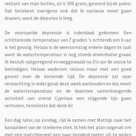
restant van mijn boilies, zo’n 300 gram, gevoerd bij de palen.
Dat betekent overigens ook dat ik opnieuw moet gaan
draaien, want de diepvries is leeg.
De voorspelde depressie is inderdaad gekomen. Een
schitterende temperatuur van 7 graden ’s ochtends om 6 uur
is het gevolg. Helaas is de weersomslag enkele dagen te laat
want de watertemperatuur is nog steeds drieënhalve graad.
Ik besluit natgeregend en weggewaaid na 3½ uur de sessie te
beëindigen. Helaas wederom visloos maar met een goed
gevoel over de komende tijd. De depressie zal naar
verwachting in ieder geval deze week aanhouden en dus moet
de watertemperatuur en de daarmee samenhangende
activiteit van vriend Cyprinus een stijgende lijn gaan
vertonen, tenminste dat denk ik!
Een dag later, op zondag, rijd ik samen met Mathijs naar het
kanaaldeel van de stiekeme stek. Ik heb het plan opgevat om
met een matchhengel een paar honderd meter uit te peilen