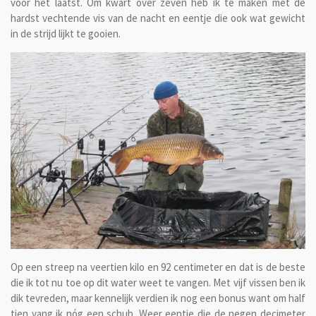
voor het laatst. Om kwart over zeven heb ik te maken met de
hardst vechtende vis van de nacht en eentje die ook wat gewicht
in de strijd lijkt te gooien.
Op een streep na veertien kilo en 92 centimeter en dat is de beste
die ik tot nu toe op dit water weet te vangen. Met vijf vissen ben ik
dik tevreden, maar kennelijk verdien ik nog een bonus want om half
tien vang ik nóg een schub. Weer eentje die de negen decimeter