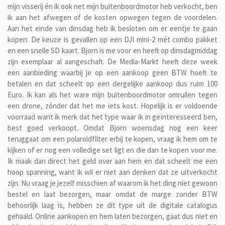
mijn visserij én ik ook net mijn buitenboordmotor heb verkocht, ben
ik aan het afwegen of de kosten opwegen tegen de voordelen.
Aan het einde van dinsdag heb ik besloten om er eentje te gaan
kopen. De keuze is gevallen op een DJI mini-2 mét combo pakket
en een snelle SD kaart. Bjorn is me voor en heeft op dinsdagmiddag
zijn exemplaar al aangeschaft. De Media-Markt heeft deze week
een aanbieding waarbij je op een aankoop geen BTW hoeft te
betalen en dat scheelt op een dergelijke aankoop dus ruim 100
Euro. Ik kan als het ware mijn buitenboordmotor omruilen tegen
een drone, zónder dat het me iets kost. Hopelijk is er voldoende
voorraad want ik merk dat het type waar ik in geïnteresseerd ben,
best goed verkoopt. Omdat Bjorn woensdag nog een keer
teruggaat om een polaroidfilter erbij te kopen, vraag ik hem om te
kijken of er nog een volledige set ligt en die dan te kopen voor me.
Ik maak dan direct het geld over aan hem en dat scheelt me een
hoop spanning, want ik wil er niet aan denken dat ze uitverkocht
zijn. Nu vraag je jezelf misschien af waarom ik het ding niet gewoon
bestel en laat bezorgen, maar omdat de marge zonder BTW
behoorlijk laag is, hebben ze dit type uit de digitale catalogus
gehaald. Online aankopen en hem laten bezorgen, gaat dus niet en