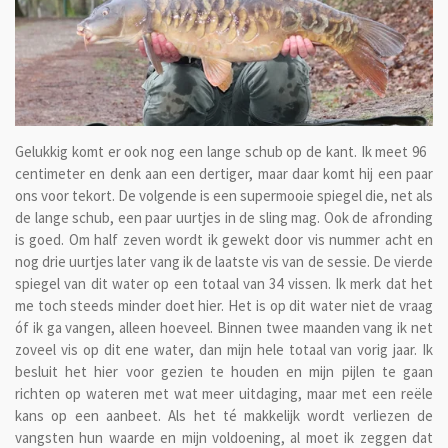
Gelukkig komt er ook nog een lange schub op de kant. Ik meet 96
centimeter en denk aan een dertiger, maar daar komt hij een paar
ons voor tekort. De volgende is een supermooie spiegel die, net als
de lange schub, een paar uurtjes in de sling mag. Ook de afronding
is goed. Om half zeven wordt ik gewekt door vis nummer acht en
nog drie uurtjes later vang ik de laatste vis van de sessie. De vierde
spiegel van dit water op een totaal van 34 vissen. Ik merk dat het
me toch steeds minder doet hier. Het is op dit water niet de vraag
óf ik ga vangen, alleen hoeveel. Binnen twee maanden vang ik net
zoveel vis op dit ene water, dan mijn hele totaal van vorig jaar. Ik
besluit het hier voor gezien te houden en mijn pijlen te gaan
richten op wateren met wat meer uitdaging, maar met een reële
kans op een aanbeet. Als het té makkelijk wordt verliezen de
vangsten hun waarde en mijn voldoening, al moet ik zeggen dat