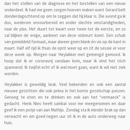
dan het stellen van de diagnose en het bestellen van een nieuw
onderdeel. Ik had me geen zorgen hoeven maken want Gerard belt
donderdagochtend op om te zeggen dat hij klaar is. Die avond ga ik
dus, wederom onvoorbereid en onder slechte omstandigheden,
naar de plas. Het duurt tot kwart voor twee tot de eerste, en zo
zal blijken de enige, aanbeet van deze visbeurt komt. Een schub
van gemiddeld formaat, maar alweer geen blank én vis op de kant in
maart. Half elf rijd ik thuis de oprit weer op en zit de sessie er voor
deze week op. Morgen naar Heylakker met gemengd gemoed. Ik
hoop dat ik er coronavrij vandaan kom, maar ik vind het tóch
spannend. Ik twijfel echt of ik wel moet gaan, want ik wil niet ziek
worden.
Heylakker is geweldig leuk. Veel bekenden en ook een aantal
nieuwe gezichten die ook prima in het bonte gezelschap passen.
Genoeg te eten en te drinken en ook aan het “vermaeck” is
gedacht. Henk Nies heeft sambal voor me meegenomen en daar
geef ik een potje van aan Mathijs. Zondag sta ik minder brak op dan
verwacht en om goed negen uur zit ik in de auto onderweg naar
huis.