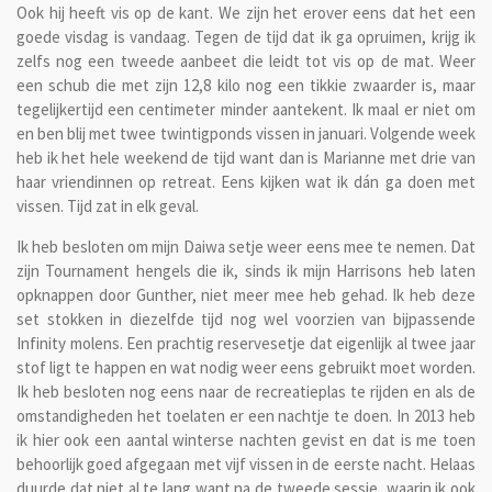
Ook hij heeft vis op de kant. We zijn het erover eens dat het een
goede visdag is vandaag. Tegen de tijd dat ik ga opruimen, krijg ik
zelfs nog een tweede aanbeet die leidt tot vis op de mat. Weer
een schub die met zijn 12,8 kilo nog een tikkie zwaarder is, maar
tegelijkertijd een centimeter minder aantekent. Ik maal er niet om
en ben blij met twee twintigponds vissen in januari. Volgende week
heb ik het hele weekend de tijd want dan is Marianne met drie van
haar vriendinnen op retreat. Eens kijken wat ik dán ga doen met
vissen. Tijd zat in elk geval.
Ik heb besloten om mijn Daiwa setje weer eens mee te nemen. Dat
zijn Tournament hengels die ik, sinds ik mijn Harrisons heb laten
opknappen door Gunther, niet meer mee heb gehad. Ik heb deze
set stokken in diezelfde tijd nog wel voorzien van bijpassende
Infinity molens. Een prachtig reservesetje dat eigenlijk al twee jaar
stof ligt te happen en wat nodig weer eens gebruikt moet worden.
Ik heb besloten nog eens naar de recreatieplas te rijden en als de
omstandigheden het toelaten er een nachtje te doen. In 2013 heb
ik hier ook een aantal winterse nachten gevist en dat is me toen
behoorlijk goed afgegaan met vijf vissen in de eerste nacht. Helaas
duurde dat niet al te lang want na de tweede sessie, waarin ik ook