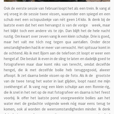
Ook de eerste sessie van februari loopt het als een trein. Ik vang al
vrij vroeg in de sessie twee vissen, waaronder een spiegel en een
schub met een octopusbekje van nét geen 14 kilo. Ik denk bij de
laatste even dat het een hervangst is van de vorige week, maar
het blijkt toch een andere vis te zijn. Dan blijft het de hele nacht
rustig. Om kwart over zeven vang ik een klein schubje. Drie is goed,
maar het valt me tóch nog tegen qua aantallen. Onder deze
omstandigheden had ik er meer van verwacht. Het spitsuur komt in
de ochtend. Als ik met Bjorn aan de telefoon zit loopt er weer een
hengel af. Die besluit ik even in de sling te laten en dadelijk goed te
fotograferen maar daar komt niks van terecht, omdat dezelfde
hengel, die ik met dezelfde boilie heb teruggegooid, alweer
afloopt. Ik zet daarna beide vissen op de foto. Als ik de grootste
van de twee terug het water in laat glijden, loopt naast me mijn
zoekhengel af. Ik vang nog een klein schubje aan een Ronnie-rig,
die ik snel in het net op de mat fotografeer en daarna is het feest
voorbij. Ik offer het laatste pond voorgeweekte boilies aan het
water met de gedachte volgende week nóg maar eens terug te
komen, ook al worden de weersomstandigheden minder. Ik denk