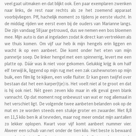
veel gaat uitmaken en dat blijkt ook. Een paar exemplaren zwenken
naar links, de rest naar rechts als ze het zoemend apparaat
voorbijvliegen. Pff, hachelijk moment zo tijdens je eerste vlucht. In
de middag rijden we eerst even bij de ouders van Marianne langs.
Die zijn vandaag 58 jaar getrouwd, dus we nemen een bos bloemen
mee. Mijn auto is dan al ingeladen zodat ik direct kan vertrekken als
we thuis komen. Om vijf uur heb ik mijn hengels erin liggen en
wacht ik op een aanbeet. Die komt onder het eten van mijn
pannetje soep. De linker hengel met een spinnerrig, levert me een
platte op. Dáár was ik niet voor gekomen. Gelukkig krijg ik om half
elf terwijl ik, liggend op mijn rug met een zak cashewnoten op mijn
buik, een film lig te kijken, een volle fluiter. Er kan geen twijfel over
bestaan dat het een karper(tje) is. Het voelt niet al te groot en dat
is hij ook niet. Nét geen zeven kilo maar in elk geval geen blank
vannacht. Op dat moment nog onbewust van wat er nog allemaal in
het verschiet ligt. De volgende twee aanbeten belanden ook op de
mat en ze worden steeds een stukje groter en zwaarder. Met 8,8
en 11,5 kilo ben ik al tevreden, maar nog meer omdat mijn aantallen
zo lekker oplopen. Kwart voor vijf komt aanbeet nummer vier.
Alweer een schub van net onder de tien kilo. Het beste is bewaard