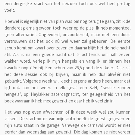
een dergelijke start van het seizoen toch ook wel heel prettig
voelt.
Hoewel ik eigenlijk niet van plan was om nog terug te gaan, zit ik de
donderdag erna gewoon toch weer op de plas. Ik heb momenteel
geen alternatief. Ongevoerd, onvoorbereid, maar met een dosis
vertrouwen dat het ook nú wel weer zal gebeuren. De eerste
schub komt om kwart over zeven en daarna blijft het de hele nacht
stil. Als ik na een goede nachtrust ’s ochtends om half zeven
wakker word, verleg ik mijn hengels en vang ik er binnen het
kwartier nog één bij. Een schub van 26,5 pond deze keer. Daar zal
het deze sessie ook bij blijven, maar ik heb dus alwéér niet
geblankt. Volgende week wil ik echt ergens anders heen, maar dat
ligt ook aan het weer. In elk geval een SzH, “sessie zonder
hengels”, op Heylakker zaterdagnacht, ter gelegenheid van het
boek waaraan ik heb meegewerkt en daar heb ik veel zin in.
Het was nog even afwachten of ik deze week wel zou kunnen
vissen. De startmotor van mijn auto heeft de geest gegeven en
mijn auto staat in de garage. Vanwege de carnaval wordt er niet
eerder dan woensdag aan gewerkt. Die dag komen ze niet verder