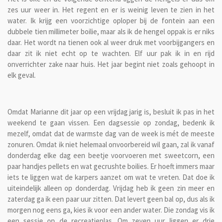
zes uur weer in. Het regent en er is weinig leven te zien in het
water. Ik krijg een voorzichtige oploper bij de fontein aan een
dubbele tien millimeter boilie, maar als ik de hengel oppak is er niks
daar. Het wordt na tienen ook al weer druk met voorbijgangers en
daar zit ik niet echt op te wachten. Elf uur pak ik in en rijd
onverrichter zake naar huis. Het jaar begint niet zoals gehoopt in
elk geval.
Omdat Marianne dit jaar op een vrijdag jarig is, besluit ik pas in het
weekend te gaan vissen. Een dagsessie op zondag, bedenk ik
mezelf, omdat dat de warmste dag van de week is mét de meeste
zonuren. Omdat ik niet helemaal onvoorbereid wil gaan, zal ik vanaf
donderdag elke dag een beetje voorvoeren met sweetcorn, een
paar handjes pellets en wat gecrushte boilies. Er hoeft immers maar
iets te liggen wat de karpers aanzet om wat te vreten. Dat doe ik
uiteindelijk alleen op donderdag. Vrijdag heb ik geen zin meer en
zaterdag ga ik een paar uur zitten. Dat levert geen bal op, dus als ik
morgen nog eens ga, kies ik voor een ander water. Die zondag vis ik
een sessie op de recreatieplas. Om zeven uur liggen er drie