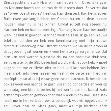
Dinsdagochtend sta ik klaar om naar het werk in Utrecht te gaan
als Marianne boven aan de trap de deur open doet. Ze vertelt dat
ze “twee roze streepjes” heeft op haar thuistest. Kak, het is zover!
Ruim twee jaar lang hebben we Corona buiten de deur kunnen
houden, maar nu is het binnen. Omdat ik zelf nog steeds nul
klachten heb en haar besmetting afkomstig is van haar bestuurlijk
werk, besluit ik gewoon naar het werk te gaan. Ik ga een nieuwe
telefoon ophalen en heb een kennismaking met mijn nieuwe
directeur. Onderweg naar Utrecht spreken we via de telefoon af
dat zij boven gaat wonen en ik voor het eten ga zorgen en zo. Dat
plan kan snel worden bijgesteld als, na een positieve thuistest,
een dag later bij de GGD bevestigd word dat ik het ook heb. Ik moet
zeggen dat we er allebei niet zo heel veel last van hebben. Iets
meer snot, iets meer niezen en heel in de verte een flard van
hoofdpijn maar alles bij elkaar geen zware klachten. Ik besluit dan
ook gewoon een nachtje te gaan vissen op donderdag en voer op
woensdag een kilootje boilies bij het werfje aan het kanaal. Auto
achter mijn kont en gewoon doen wat ik anders ook doe. Deze stek
heeft me in het verleden ook al behoorlijk wat vis opgeleverd. Ik
zou liever naar de Maas gaan, maar als mijn klachten tóch