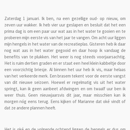
Zaterdag 1 januari. Ik ben, na een gezellige oud- op nieuw, om
zeven uur wakker. Ik heb vier uur geslapen en besluit dat het een
prima dag is om een paar uur wat aas in het water te gooien en te
proberen mijn eerste vis van het jaar te vangen. Om acht uur liggen
mijn hengels in het water van de recreatieplas. Gisteren heb ik daar
nog wat aas in het water gegooid en daar hoop ik vandaag de
benefits van te plukken. Het weer is nog steeds voorjaarsachtig.
Het is ruim dertien graden en er staat een heel klein kabbeltje door
een voorzichtig briesje. Al binnen het uur heb ik vis, maar helaas
van het verkeerde merk. Een brasem tekent voor de eerste vangst
van dit nieuwe seizoen. Hoewel er regelmatig vis uit het water
springt, kan ik geen aanbeet afdwingen en om twaalf uur ben ik
weer thuis. Geen nieuwjaarsvis dit jaar, maar misschien kan ik
morgen nóg eens terug. Eens kijken of Marianne dat oké vindt of
dat ze andere plannen heeft.
Het is oké en de volgende ochtend liggen de hengels er dus om