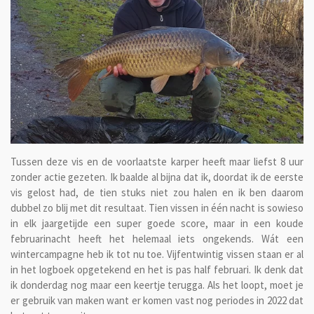
Tussen deze vis en de voorlaatste karper heeft maar liefst 8 uur
zonder actie gezeten. Ik baalde al bijna dat ik, doordat ik de eerste
vis gelost had, de tien stuks niet zou halen en ik ben daarom
dubbel zo blij met dit resultaat. Tien vissen in één nacht is sowieso
in elk jaargetijde een super goede score, maar in een koude
februarinacht heeft het helemaal iets ongekends. Wát een
wintercampagne heb ik tot nu toe. Vijfentwintig vissen staan er al
in het logboek opgetekend en het is pas half februari. Ik denk dat
ik donderdag nog maar een keertje terugga. Als het loopt, moet je
er gebruik van maken want er komen vast nog periodes in 2022 dat