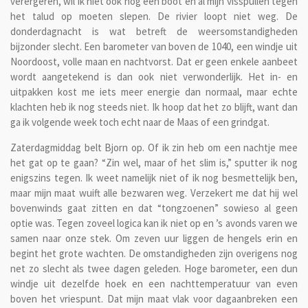
verergeren, wil ik niet ook nog een boot en al mijn visspullen tegen
het talud op moeten slepen. De rivier loopt niet weg. De
donderdagnacht is wat betreft de weersomstandigheden
bijzonder slecht. Een barometer van boven de 1040, een windje uit
Noordoost, volle maan en nachtvorst. Dat er geen enkele aanbeet
wordt aangetekend is dan ook niet verwonderlijk. Het in- en
uitpakken kost me iets meer energie dan normaal, maar echte
klachten heb ik nog steeds niet. Ik hoop dat het zo blijft, want dan
ga ik volgende week toch echt naar de Maas of een grindgat.
Zaterdagmiddag belt Bjorn op. Of ik zin heb om een nachtje mee
het gat op te gaan? “Zin wel, maar of het slim is,” sputter ik nog
enigszins tegen. Ik weet namelijk niet of ik nog besmettelijk ben,
maar mijn maat wuift alle bezwaren weg. Verzekert me dat hij wel
bovenwinds gaat zitten en dat “tongzoenen” sowieso al geen
optie was. Tegen zoveel logica kan ik niet op en ’s avonds varen we
samen naar onze stek. Om zeven uur liggen de hengels erin en
begint het grote wachten. De omstandigheden zijn overigens nog
net zo slecht als twee dagen geleden. Hoge barometer, een dun
windje uit dezelfde hoek en een nachttemperatuur van even
boven het vriespunt. Dat mijn maat vlak voor dagaanbreken een