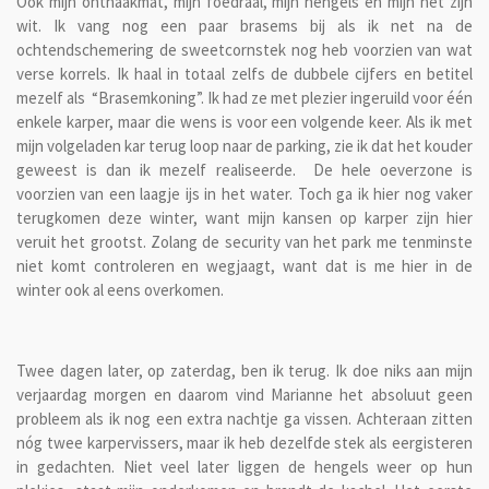
Ook mijn onthaakmat, mijn foedraal, mijn hengels en mijn net zijn
wit. Ik vang nog een paar brasems bij als ik net na de
ochtendschemering de sweetcornstek nog heb voorzien van wat
verse korrels. Ik haal in totaal zelfs de dubbele cijfers en betitel
mezelf als “Brasemkoning”. Ik had ze met plezier ingeruild voor één
enkele karper, maar die wens is voor een volgende keer. Als ik met
mijn volgeladen kar terug loop naar de parking, zie ik dat het kouder
geweest is dan ik mezelf realiseerde. De hele oeverzone is
voorzien van een laagje ijs in het water. Toch ga ik hier nog vaker
terugkomen deze winter, want mijn kansen op karper zijn hier
veruit het grootst. Zolang de security van het park me tenminste
niet komt controleren en wegjaagt, want dat is me hier in de
winter ook al eens overkomen.
Twee dagen later, op zaterdag, ben ik terug. Ik doe niks aan mijn
verjaardag morgen en daarom vind Marianne het absoluut geen
probleem als ik nog een extra nachtje ga vissen. Achteraan zitten
nóg twee karpervissers, maar ik heb dezelfde stek als eergisteren
in gedachten. Niet veel later liggen de hengels weer op hun