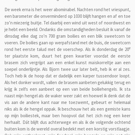
De week erna is het weer abominabel. Nachten rond het vriespunt,
een barometer die onverminderd op 1030 blijft hangen en af en toe
zo’n miezerig buitje. Tel daarbij een wind uit west of noordwest en
je hebt een beeld. Ondanks die omstandigheden besluit ik vanaf de
dinsdag elke dag zo’n 700 gram boilies en een blik sweetcorn te
voeren. De boilies gaan op werpafstand met de buis, de sweetcorn
e
rond het eerste talud met de voerschep. Als ik donderdag de 20
ter plaatste kom, duurt het geen kwartier voordat de eerste
brasem zich vergrijpt aan een enkel kunst maïskorreltje aan een
soepel onderlijntje. Als Bjorn twee uur later belt, heb ik er al zes.
Toch heb ik de hoop dat er dadelijk een karper tussendoor loopt.
Als het donker wordt, vallen de brasem aanbeten gelukkig terug en
krijg ik zelfs een aanbeet op een van beide boiliehengels. Ik sta
naast mijn hengel als de waker weer zakt en hoewel ik denk dat de
vis aan de andere kant naar me toezwemt, gebeurt er helemaal
niks als ik de hengel oppak. Ik beschouw het als een gemiste kans
op mijn boiliestek, maar ben hoopvol dat het zich nog een keer
herhaalt. Dát blijft dus achterwege en als ik de volgende ochtend
buiten kom is de wereld overal bedekt met een korstig vorstlaagje.