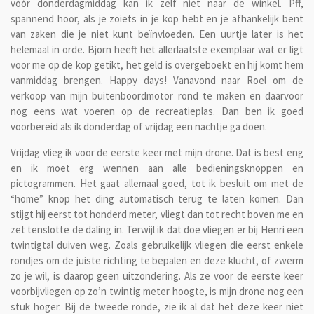
vóór donderdagmiddag kan ik zelf niet naar de winkel. Pff,
spannend hoor, als je zoiets in je kop hebt en je afhankelijk bent
van zaken die je niet kunt beïnvloeden. Een uurtje later is het
helemaal in orde. Bjorn heeft het allerlaatste exemplaar wat er ligt
voor me op de kop getikt, het geld is overgeboekt en hij komt hem
vanmiddag brengen. Happy days! Vanavond naar Roel om de
verkoop van mijn buitenboordmotor rond te maken en daarvoor
nog eens wat voeren op de recreatieplas. Dan ben ik goed
voorbereid als ik donderdag of vrijdag een nachtje ga doen.
Vrijdag vlieg ik voor de eerste keer met mijn drone. Dat is best eng
en ik moet erg wennen aan alle bedieningsknoppen en
pictogrammen. Het gaat allemaal goed, tot ik besluit om met de
“home” knop het ding automatisch terug te laten komen. Dan
stijgt hij eerst tot honderd meter, vliegt dan tot recht boven me en
zet tenslotte de daling in. Terwijl ik dat doe vliegen er bij Henri een
twintigtal duiven weg. Zoals gebruikelijk vliegen die eerst enkele
rondjes om de juiste richting te bepalen en deze klucht, of zwerm
zo je wil, is daarop geen uitzondering. Als ze voor de eerste keer
voorbijvliegen op zo’n twintig meter hoogte, is mijn drone nog een
stuk hoger. Bij de tweede ronde, zie ik al dat het deze keer niet