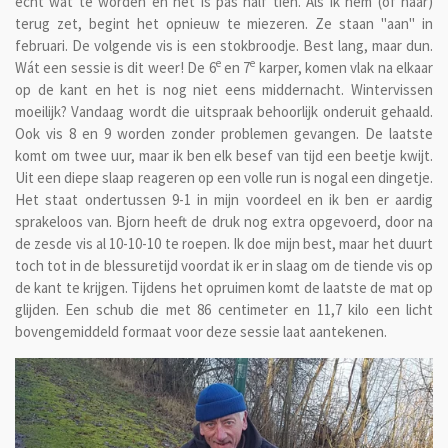
écht wat te worden en het is pas half tien. Als ik hem (of haar)
terug zet, begint het opnieuw te miezeren. Ze staan "aan" in
februari. De volgende vis is een stokbroodje. Best lang, maar dun.
e
e
Wát een sessie is dit weer! De 6
en 7
karper, komen vlak na elkaar
op de kant en het is nog niet eens middernacht. Wintervissen
moeilijk? Vandaag wordt die uitspraak behoorlijk onderuit gehaald.
Ook vis 8 en 9 worden zonder problemen gevangen. De laatste
komt om twee uur, maar ik ben elk besef van tijd een beetje kwijt.
Uit een diepe slaap reageren op een volle run is nogal een dingetje.
Het staat ondertussen 9-1 in mijn voordeel en ik ben er aardig
sprakeloos van. Bjorn heeft de druk nog extra opgevoerd, door na
de zesde vis al 10-10-10 te roepen. Ik doe mijn best, maar het duurt
toch tot in de blessuretijd voordat ik er in slaag om de tiende vis op
de kant te krijgen. Tijdens het opruimen komt de laatste de mat op
glijden. Een schub die met 86 centimeter en 11,7 kilo een licht
bovengemiddeld formaat voor deze sessie laat aantekenen.