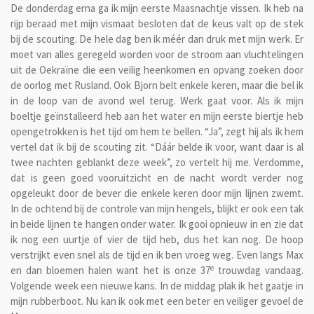
De donderdag erna ga ik mijn eerste Maasnachtje vissen. Ik heb na
rijp beraad met mijn vismaat besloten dat de keus valt op de stek
bij de scouting. De hele dag ben ik méér dan druk met mijn werk. Er
moet van alles geregeld worden voor de stroom aan vluchtelingen
uit de Oekraïne die een veilig heenkomen en opvang zoeken door
de oorlog met Rusland. Ook Bjorn belt enkele keren, maar die bel ik
in de loop van de avond wel terug. Werk gaat voor. Als ik mijn
boeltje geïnstalleerd heb aan het water en mijn eerste biertje heb
opengetrokken is het tijd om hem te bellen. “Ja”, zegt hij als ik hem
vertel dat ik bij de scouting zit. “Dáár belde ik voor, want daar is al
twee nachten geblankt deze week”, zo vertelt hij me. Verdomme,
dat is geen goed vooruitzicht en de nacht wordt verder nog
opgeleukt door de bever die enkele keren door mijn lijnen zwemt.
In de ochtend bij de controle van mijn hengels, blijkt er ook een tak
in beide lijnen te hangen onder water. Ik gooi opnieuw in en zie dat
ik nog een uurtje of vier de tijd heb, dus het kan nog. De hoop
verstrijkt even snel als de tijd en ik ben vroeg weg. Even langs Max
e
en dan bloemen halen want het is onze 37
trouwdag vandaag.
Volgende week een nieuwe kans. In de middag plak ik het gaatje in
mijn rubberboot. Nu kan ik ook met een beter en veiliger gevoel de