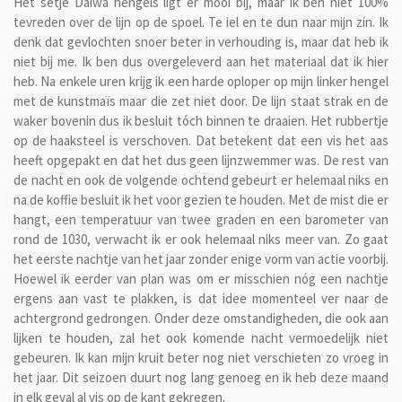
Het setje Daiwa hengels ligt er mooi bij, maar ik ben niet 100%
tevreden over de lijn op de spoel. Te iel en te dun naar mijn zin. Ik
denk dat gevlochten snoer beter in verhouding is, maar dat heb ik
niet bij me. Ik ben dus overgeleverd aan het materiaal dat ik hier
heb. Na enkele uren krijg ik een harde oploper op mijn linker hengel
met de kunstmaïs maar die zet niet door. De lijn staat strak en de
waker bovenin dus ik besluit tóch binnen te draaien. Het rubbertje
op de haaksteel is verschoven. Dat betekent dat een vis het aas
heeft opgepakt en dat het dus geen lijnzwemmer was. De rest van
de nacht en ook de volgende ochtend gebeurt er helemaal niks en
na de koffie besluit ik het voor gezien te houden. Met de mist die er
hangt, een temperatuur van twee graden en een barometer van
rond de 1030, verwacht ik er ook helemaal niks meer van. Zo gaat
het eerste nachtje van het jaar zonder enige vorm van actie voorbij.
Hoewel ik eerder van plan was om er misschien nóg een nachtje
ergens aan vast te plakken, is dat idee momenteel ver naar de
achtergrond gedrongen. Onder deze omstandigheden, die ook aan
lijken te houden, zal het ook komende nacht vermoedelijk niet
gebeuren. Ik kan mijn kruit beter nog niet verschieten zo vroeg in
het jaar. Dit seizoen duurt nog lang genoeg en ik heb deze maand
in elk geval al vis op de kant gekregen.