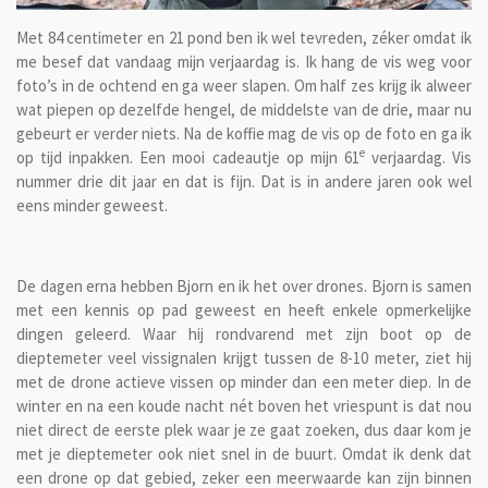
Met 84 centimeter en 21 pond ben ik wel tevreden, zéker omdat ik
me besef dat vandaag mijn verjaardag is. Ik hang de vis weg voor
foto’s in de ochtend en ga weer slapen. Om half zes krijg ik alweer
wat piepen op dezelfde hengel, de middelste van de drie, maar nu
gebeurt er verder niets. Na de koffie mag de vis op de foto en ga ik
e
op tijd inpakken. Een mooi cadeautje op mijn 61
verjaardag. Vis
nummer drie dit jaar en dat is fijn. Dat is in andere jaren ook wel
eens minder geweest.
De dagen erna hebben Bjorn en ik het over drones. Bjorn is samen
met een kennis op pad geweest en heeft enkele opmerkelijke
dingen geleerd. Waar hij rondvarend met zijn boot op de
dieptemeter veel vissignalen krijgt tussen de 8-10 meter, ziet hij
met de drone actieve vissen op minder dan een meter diep. In de
winter en na een koude nacht nét boven het vriespunt is dat nou
niet direct de eerste plek waar je ze gaat zoeken, dus daar kom je
met je dieptemeter ook niet snel in de buurt. Omdat ik denk dat
een drone op dat gebied, zeker een meerwaarde kan zijn binnen