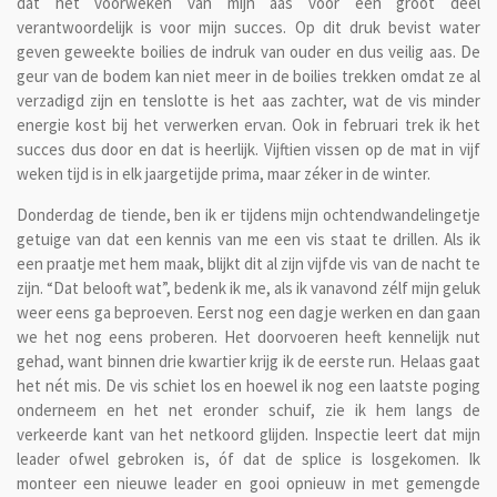
dat het voorweken van mijn aas voor een groot deel
verantwoordelijk is voor mijn succes. Op dit druk bevist water
geven geweekte boilies de indruk van ouder en dus veilig aas. De
geur van de bodem kan niet meer in de boilies trekken omdat ze al
verzadigd zijn en tenslotte is het aas zachter, wat de vis minder
energie kost bij het verwerken ervan. Ook in februari trek ik het
succes dus door en dat is heerlijk. Vijftien vissen op de mat in vijf
weken tijd is in elk jaargetijde prima, maar zéker in de winter.
Donderdag de tiende, ben ik er tijdens mijn ochtendwandelingetje
getuige van dat een kennis van me een vis staat te drillen. Als ik
een praatje met hem maak, blijkt dit al zijn vijfde vis van de nacht te
zijn. “Dat belooft wat”, bedenk ik me, als ik vanavond zélf mijn geluk
weer eens ga beproeven. Eerst nog een dagje werken en dan gaan
we het nog eens proberen. Het doorvoeren heeft kennelijk nut
gehad, want binnen drie kwartier krijg ik de eerste run. Helaas gaat
het nét mis. De vis schiet los en hoewel ik nog een laatste poging
onderneem en het net eronder schuif, zie ik hem langs de
verkeerde kant van het netkoord glijden. Inspectie leert dat mijn
leader ofwel gebroken is, óf dat de splice is losgekomen. Ik
monteer een nieuwe leader en gooi opnieuw in met gemengde