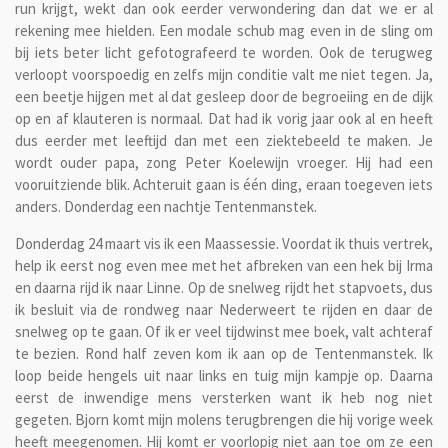
run krijgt, wekt dan ook eerder verwondering dan dat we er al
rekening mee hielden. Een modale schub mag even in de sling om
bij iets beter licht gefotografeerd te worden. Ook de terugweg
verloopt voorspoedig en zelfs mijn conditie valt me niet tegen. Ja,
een beetje hijgen met al dat gesleep door de begroeiing en de dijk
op en af klauteren is normaal. Dat had ik vorig jaar ook al en heeft
dus eerder met leeftijd dan met een ziektebeeld te maken. Je
wordt ouder papa, zong Peter Koelewijn vroeger. Hij had een
vooruitziende blik. Achteruit gaan is één ding, eraan toegeven iets
anders. Donderdag een nachtje Tentenmanstek.
Donderdag 24 maart vis ik een Maassessie. Voordat ik thuis vertrek,
help ik eerst nog even mee met het afbreken van een hek bij Irma
en daarna rijd ik naar Linne. Op de snelweg rijdt het stapvoets, dus
ik besluit via de rondweg naar Nederweert te rijden en daar de
snelweg op te gaan. Of ik er veel tijdwinst mee boek, valt achteraf
te bezien. Rond half zeven kom ik aan op de Tentenmanstek. Ik
loop beide hengels uit naar links en tuig mijn kampje op. Daarna
eerst de inwendige mens versterken want ik heb nog niet
gegeten. Bjorn komt mijn molens terugbrengen die hij vorige week
heeft meegenomen. Hij komt er voorlopig niet aan toe om ze een