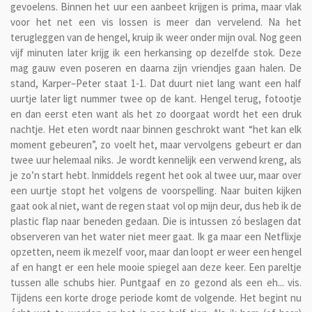
gevoelens. Binnen het uur een aanbeet krijgen is prima, maar vlak
voor het net een vis lossen is meer dan vervelend. Na het
terugleggen van de hengel, kruip ik weer onder mijn oval. Nog geen
vijf minuten later krijg ik een herkansing op dezelfde stok. Deze
mag gauw even poseren en daarna zijn vriendjes gaan halen. De
stand, Karper–Peter staat 1-1. Dat duurt niet lang want een half
uurtje later ligt nummer twee op de kant. Hengel terug, fotootje
en dan eerst eten want als het zo doorgaat wordt het een druk
nachtje. Het eten wordt naar binnen geschrokt want “het kan elk
moment gebeuren”, zo voelt het, maar vervolgens gebeurt er dan
twee uur helemaal niks. Je wordt kennelijk een verwend kreng, als
je zo’n start hebt. Inmiddels regent het ook al twee uur, maar over
een uurtje stopt het volgens de voorspelling. Naar buiten kijken
gaat ook al niet, want de regen staat vol op mijn deur, dus heb ik de
plastic flap naar beneden gedaan. Die is intussen zó beslagen dat
observeren van het water niet meer gaat. Ik ga maar een Netflixje
opzetten, neem ik mezelf voor, maar dan loopt er weer een hengel
af en hangt er een hele mooie spiegel aan deze keer. Een pareltje
tussen alle schubs hier. Puntgaaf en zo gezond als een eh... vis.
Tijdens een korte droge periode komt de volgende. Het begint nu