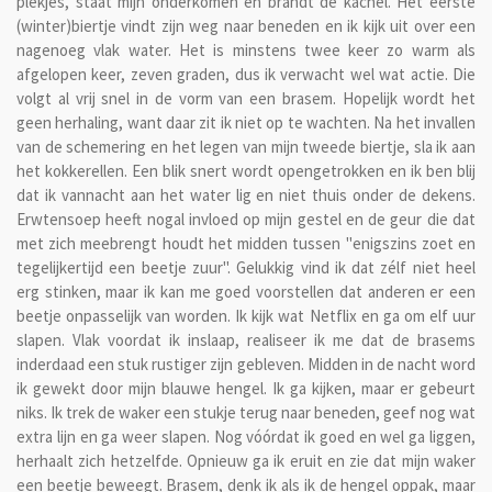
plekjes, staat mijn onderkomen en brandt de kachel. Het eerste
(winter)biertje vindt zijn weg naar beneden en ik kijk uit over een
nagenoeg vlak water. Het is minstens twee keer zo warm als
afgelopen keer, zeven graden, dus ik verwacht wel wat actie. Die
volgt al vrij snel in de vorm van een brasem. Hopelijk wordt het
geen herhaling, want daar zit ik niet op te wachten. Na het invallen
van de schemering en het legen van mijn tweede biertje, sla ik aan
het kokkerellen. Een blik snert wordt opengetrokken en ik ben blij
dat ik vannacht aan het water lig en niet thuis onder de dekens.
Erwtensoep heeft nogal invloed op mijn gestel en de geur die dat
met zich meebrengt houdt het midden tussen "enigszins zoet en
tegelijkertijd een beetje zuur". Gelukkig vind ik dat zélf niet heel
erg stinken, maar ik kan me goed voorstellen dat anderen er een
beetje onpasselijk van worden. Ik kijk wat Netflix en ga om elf uur
slapen. Vlak voordat ik inslaap, realiseer ik me dat de brasems
inderdaad een stuk rustiger zijn gebleven. Midden in de nacht word
ik gewekt door mijn blauwe hengel. Ik ga kijken, maar er gebeurt
niks. Ik trek de waker een stukje terug naar beneden, geef nog wat
extra lijn en ga weer slapen. Nog vóórdat ik goed en wel ga liggen,
herhaalt zich hetzelfde. Opnieuw ga ik eruit en zie dat mijn waker
een beetje beweegt. Brasem, denk ik als ik de hengel oppak, maar