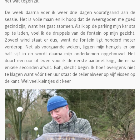
het wat tegen zit.
De week daarna voer ik weer drie dagen voorafgaand aan de
sessie. Het is volle maan en ik hoop dat de weersgoden me goed
gezind zijn, want het gaat stormen. Als ik op de parking mijn kar sta
op te laden, voel ik de druppels van de fontein op mijn gezicht.
Zoveel wind staat er dus, want de fontein ligt honderd meter
verderop. Net als voorgaande weken, liggen mijn hengels er om
half vijf in en wordt daarna mijn onderkomen opgebouwd. Het
duurt een uur of twee voor ik de eerste aanbeet krijg, die er na
enkele seconden afvalt. Bah, slecht begin. Ik hoef overigens niet
te klagen want vóór tien uur staat de teller alweer op vijf vissen op
de kant. Wel veel kleintjes dit keer.